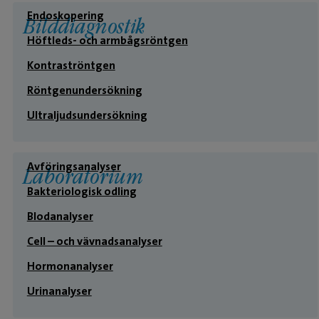
Endoskopering
Bilddiagnostik
Höftleds- och armbågsröntgen
Kontraströntgen
Röntgenundersökning
Ultraljudsundersökning
Avföringsanalyser
Laboratorium
Bakteriologisk odling
Blodanalyser
Cell – och vävnadsanalyser
Hormonanalyser
Urinanalyser