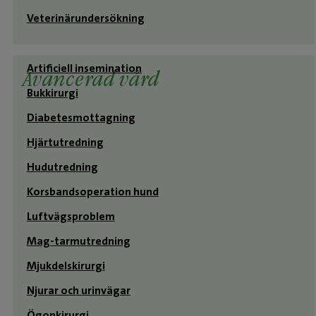
Veterinärundersökning
Artificiell insemination
Avancerad vård
Bukkirurgi
Diabetesmottagning
Hjärtutredning
Hudutredning
Korsbandsoperation hund
Luftvägsproblem
Mag-tarmutredning
Mjukdelskirurgi
Njurar och urinvägar
Ögonkirurgi