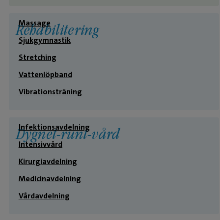
Massage
Rehabilitering
Sjukgymnastik
Stretching
Vattenlöpband
Vibrationsträning
Infektionsavdelning
Dygnet-runt-vård
Intensivvård
Kirurgiavdelning
Medicinavdelning
Vårdavdelning