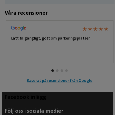
Våra recensioner
★
★
★
★
★
★
★
★
★
★
Lätt tillgängligt, gott om parkeringsplatser.
Baserat på recensioner från Google
Facebook inlägg
Följ oss i sociala medier