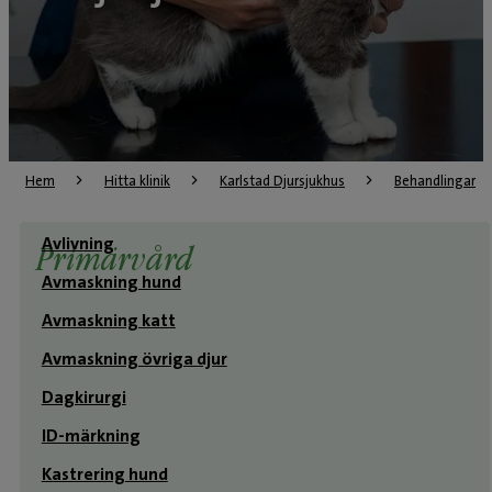
Hem
Hitta klinik
Karlstad Djursjukhus
Behandlingar
Avlivning
Primärvård
Avmaskning hund
Avmaskning katt
Avmaskning övriga djur
Dagkirurgi
ID-märkning
Kastrering hund