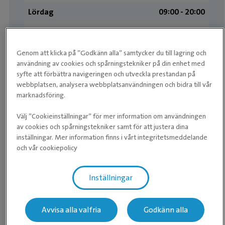
Lördag
09:00 ­- 20:00
Söndag
09:00 ­- 20:00
Genom att klicka på ”Godkänn alla” samtycker du till lagring och
Akutvård
användning av cookies och spårningstekniker på din enhet med
syfte att förbättra navigeringen och utveckla prestandan på
Telefon:
webbplatsen, analysera webbplatsanvändningen och bidra till vår
Vardagar 07:00-20:00
marknadsföring.
Lördagar 08:00-20:00
Söndagar 08:00-20:00
Välj ”Cookieinställningar” för mer information om användningen
av cookies och spårningstekniker samt för att justera dina
Måndag
08:00-20:00
inställningar. Mer information finns i vårt integritetsmeddelande
och vår cookiepolicy
Tisdag
08:00-20:00
Onsdag
08:00-20:00
Inställningar
Torsdag
08:00-20:00
Avvisa alla valfria
Godkänn alla
Fredag
08:00-20:00