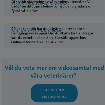
Få snabb rådgivning av våra onlineveterinärer. Vi
Träffa veterinär hemma
bedömer ditt djurs behov och guidar dig vidare om
fysisk vård krävs.
Efter ett besök har du tillgång till recept och
Recept och rådgivning
hemgångsråd i appen. Om du skulle ha fler frågor
kan du enkelt boka ett nytt besök i appen hos
Onlineveterinären eller på klinik.
Vill du veta mer om videosamtal med
våra veterinärer?
LÄS MER OM
VIDEOSAMTAL