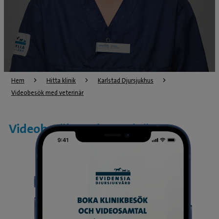
Hem
Hitta klinik
Karlstad Djursjukhus
Videobesök med veterinär
Videobesök med veterinär