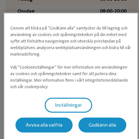
Onsdag
08:00-20:00
Torsdag
08:00-20:00
Genom att klicka på ”Godkänn alla” samtycker du till lagring och
användning av cookies och spårningstekniker på din enhet med
Fredag
08:00-20:00
syfte att förbättra navigeringen och utveckla prestandan på
Lördag
09:00-20:00
webbplatsen, analysera webbplatsanvändningen och bidra till vår
marknadsföring.
Söndag
09:00-20:00
Välj ”Cookieinställningar” för mer information om användningen
av cookies och spårningstekniker samt för att justera dina
Butiken
inställningar. Mer information finns i vårt integritetsmeddelande
och vår cookiepolicy
Måndag
07:30 - 18:00
Inställningar
Tisdag
07:30 - 18:00
Onsdag
07:30 - 18:00
Avvisa alla valfria
Godkänn alla
Torsdag
07:30 - 18:00