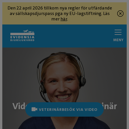
Den 22 april 2026 tillkom nya regler för utfärdande
av sällskapsdjurspass pga ny EU-lagstiftning. Läs
mer
här
.
MENY
Videobesök med veterinär
VETERINÄRBESÖK VIA VIDEO