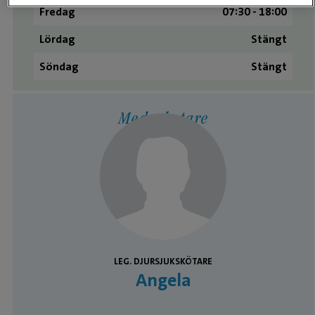
Fredag
07:30 - 18:00
Lördag
Stängt
Söndag
Stängt
Medarbetare
LEG. DJURSJUKSKÖTARE
Angela