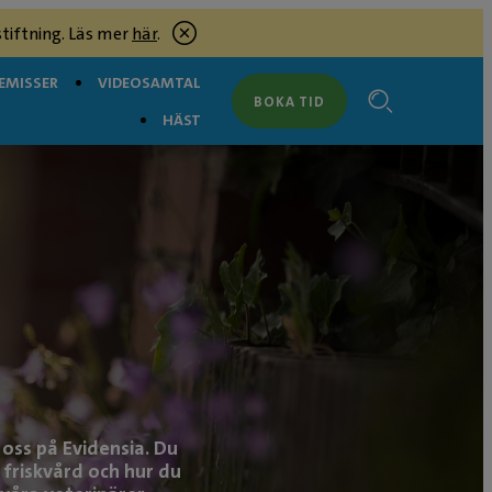
tiftning. Läs mer
här
.
EMISSER
VIDEOSAMTAL
BOKA TID
HÄST
oss på Evidensia. Du
 friskvård och hur du