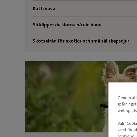
Kattsnuva
Så klipper du klorna på din hund
Skötselråd för exotics och små sällskapsdjur
Genom att 
spårningst
webbplatse
Välj ”Cook
samt för at
cookiepoli