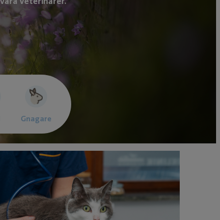
våra veterinärer.
l
Gnagare