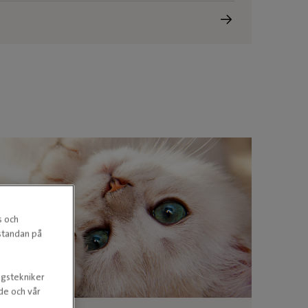
s och
estandan på
ngstekniker
nde och vår