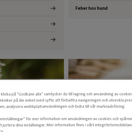
Feber hos hund
klicka på ”Godkänn alla” samtycker du till lagring och användning av cookie
ekniker på din enhet med syfte att förbättra navigeringen och utveckla pr
n, analysera webbplatsanvändningen och bidra till vår marknadsföring.
ieinställningar” för mer information om användningen av cookies och spårni
t justera dina inställningar. Mer information finns i vårt integritetsmeddela
cy