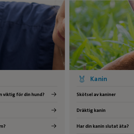
Kanin
 viktig för din hund?
Skötsel av kaniner
Dräktig kanin
äm?
Har din kanin slutat äta?