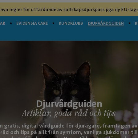
 nya regler för utfärdande av sällskapsdjurspass pga ny EU-lags
GAR
EVIDENSIA CARE
KUNDKLUBB
DJURVÅRDGUIDEN
R
Djurvårdguiden
Artiklar, goda råd och tips
n gratis, digital vårdguide för djurägare, framtagen av 
a råd och tips på allt från symtom, vanliga sjukdomar till