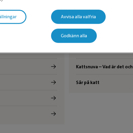
Katt
ällningar
Avvisa alla valfria
Tandproblem hos katt
Kastrera honkatt
Godkänn alla
Kastrera hankatt
Kattsnuva – Vad är det och
Sår på katt