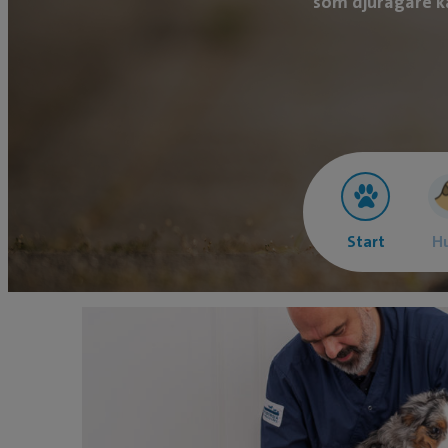
som djurägare ka
Start
H