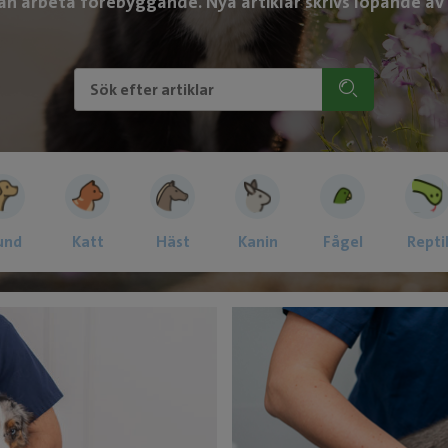
n arbeta förebyggande. Nya artiklar skrivs löpande av 
und
Katt
Häst
Kanin
Fågel
Repti