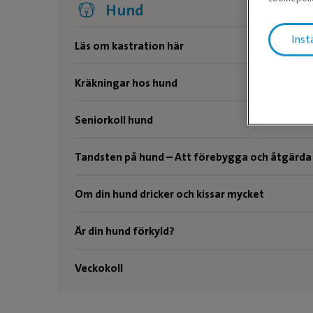
Hund
Inst
Läs om kastration här
Kräkningar hos hund
Seniorkoll hund
Tandsten på hund – Att förebygga och åtgärda
Om din hund dricker och kissar mycket
Är din hund förkyld?
Veckokoll