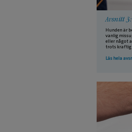
Avsnitt 
Hunden är be
vanlig missu
eller något 
trots kraftig
Läs hela avsn