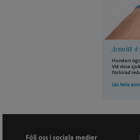
Avsnitt 4
Hundars ögon
Vid vissa sju
förlorad red
Läs hela avsn
Följ oss i sociala medier