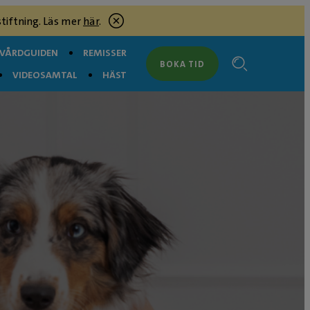
tiftning. Läs mer
här
.
RVÅRDGUIDEN
REMISSER
BOKA TID
VIDEOSAMTAL
HÄST