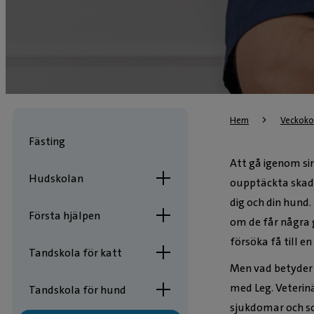
Hem
Veckokol
Fästing
Att gå igenom sin
Hudskolan
oupptäckta skado
dig och din hund
Första hjälpen
om de får några g
försöka få till en
Tandskola för katt
Men vad betyder d
med Leg. Veterinä
Tandskola för hund
sjukdomar och s