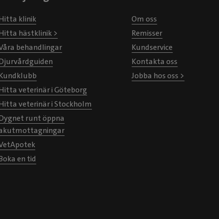
Hitta klinik
Om oss
Hitta hästklinik >
Remisser
Våra behandlingar
Kundservice
Djurvårdguiden
Kontakta oss
Kundklubb
Jobba hos oss >
Hitta veterinär i Göteborg
Hitta veterinär i Stockholm
Dygnet runt öppna
akutmottagningar
VetApotek
Boka en tid