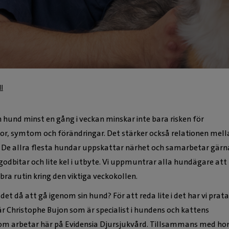
l
 hund minst en gång i veckan minskar inte bara risken för
r, symtom och förändringar. Det stärker också relationen mell
. De allra flesta hundar uppskattar närhet och samarbetar gärn
odbitar och lite kel i utbyte. Vi uppmuntrar alla hundägare att
 bra rutin kring den viktiga veckokollen.
et då att gå igenom sin hund? För att reda lite i det har vi prat
r Christophe Bujon som är specialist i hundens och kattens
om arbetar här på Evidensia Djursjukvård. Tillsammans med h