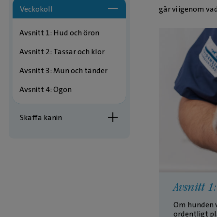
går vi igenom vad
Veckokoll
Avsnitt 1: Hud och öron
Avsnitt 2: Tassar och klor
Avsnitt 3: Mun och tänder
Avsnitt 4: Ögon
Skaffa kanin
Avsnitt 
Om hunden vi
ordentligt p