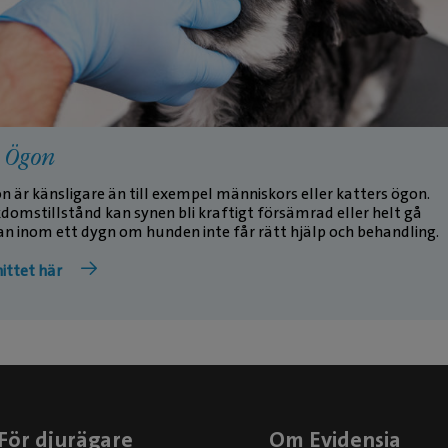
: Ögon
 är känsligare än till exempel människors eller katters ögon.
kdomstillstånd kan synen bli kraftigt försämrad eller helt gå
an inom ett dygn om hunden inte får rätt hjälp och behandling.
ittet här
För djurägare
Om Evidensia