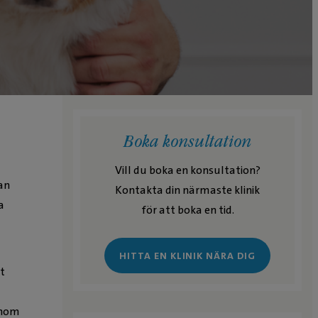
Boka konsultation
Vill du boka en konsultation?
an
Kontakta din närmaste klinik
a
för att boka en tid.
HITTA EN KLINIK NÄRA DIG
at
onom