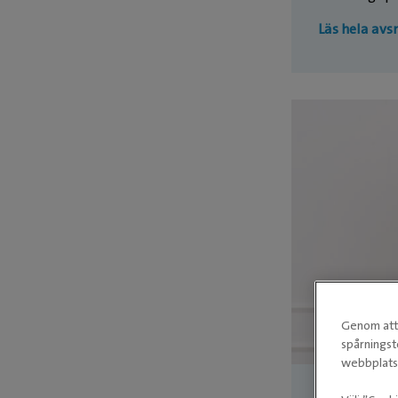
Läs hela avsn
Genom att 
spårningst
webbplatse
Avsnitt 2