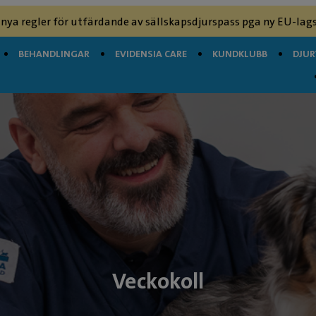
 nya regler för utfärdande av sällskapsdjurspass pga ny EU-lags
BEHANDLINGAR
EVIDENSIA CARE
KUNDKLUBB
DJU
Veckokoll