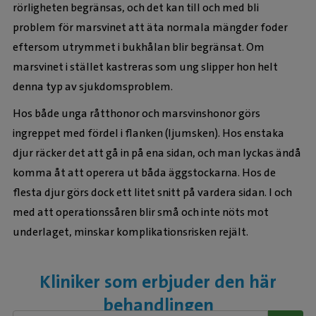
rörligheten begränsas, och det kan till och med bli
problem för marsvinet att äta normala mängder foder
eftersom utrymmet i bukhålan blir begränsat. Om
marsvinet i stället kastreras som ung slipper hon helt
denna typ av sjukdomsproblem.
Hos både unga råtthonor och marsvinshonor görs
ingreppet med fördel i flanken (ljumsken). Hos enstaka
djur räcker det att gå in på ena sidan, och man lyckas ändå
komma åt att operera ut båda äggstockarna. Hos de
flesta djur görs dock ett litet snitt på vardera sidan. I och
med att operationssåren blir små och inte nöts mot
underlaget, minskar komplikationsrisken rejält.
Kliniker som erbjuder den här
behandlingen