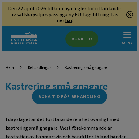
Den 22 april 2026 tillkom nya regler för utfärdande
av sällskapsdjurspass pga ny EU-lagstiftning. Läs
mer
här
.
BOKA TID
MENY
Hem
Behandlingar
Kastrering små gnagare
Kastrering små gnagare
BOKA TID FÖR BEHANDLING
I dagsläget är det fortfarande relativt ovanligt med
kastrering små gnagare. Mest förekommande är
kastration av hanmarsvin och hanråttor. Ibland händer