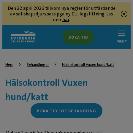
Den 22 april 2026 tillkom nya regler för utfärdande
av sällskapsdjurspass pga ny EU-lagstiftning. Läs
mer
här
.
BOKA TID
MENY
Hem
Behandlingar
Hälsokontroll Vuxen hund/katt
Hälsokontroll Vuxen
hund/katt
BOKA TID FÖR BEHANDLING
Mellan 2 och 6 års ålder rekommenderar vi att