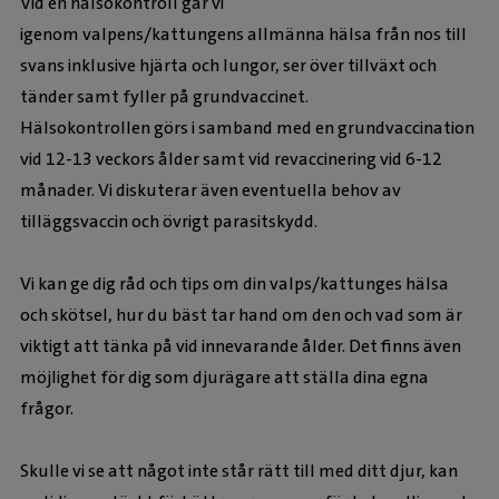
Vid en hälsokontroll går vi
igenom valpens/kattungens allmänna hälsa från nos till
svans inklusive hjärta och lungor, ser över tillväxt och
tänder samt fyller på grundvaccinet.
Hälsokontrollen görs i samband med en grundvaccination
vid 12-13 veckors ålder samt vid revaccinering vid 6-12
månader. Vi diskuterar även eventuella behov av
tilläggsvaccin och övrigt parasitskydd.
Vi kan ge dig råd och tips om din valps/kattunges hälsa
och skötsel, hur du bäst tar hand om den och vad som är
viktigt att tänka på vid innevarande ålder. Det finns även
möjlighet för dig som djurägare att ställa dina egna
frågor.
Skulle vi se att något inte står rätt till med ditt djur, kan