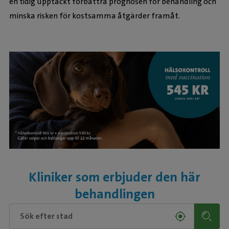
en tidig upptäckt förbättra prognosen för behandling och
minska risken för kostsamma åtgärder framåt.
Kliniker som erbjuder den här
behandlingen