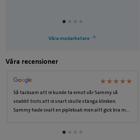
Våra medarbetare
Våra recensioner
★
★
★
★
★
★
★
★
★
★
Så tacksam att ni kunde ta emot vår Sammy så
snabbt trots att ni snart skulle stänga kliniken.
Sammy hade svalt en pipleksak men allt gick bra med
lite kräkmedel. Bonus också med trevligt och
hjälpsamt bemötande i receptionen och från
veterinären. Kan varmt rekommendera 🥰