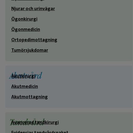
Njurar och urinvägar
Ögonkirurgi
Ögonmedicin
Ortopedimottagning
Tumörsjukdomar
Akutvård
Akutkirurgi
Akutmedicin
Akutmottagning
Tandvård
Avancerad tandkirurgi
Evidensias tandvårdspaket