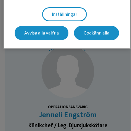
Fredag
08:00 ­- 17:00
Inställningar
Lördag
Stängt
Söndag
Stängt
Avvisa alla valfria
Godkänn alla
Medarbetare
OPERATIONSANSVARIG
Jenneli Engström
Klinikchef / Leg. Djursjukskötare