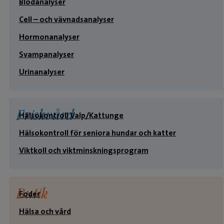
Blodanalyser
Cell – och vävnadsanalyser
Hormonanalyser
Svampanalyser
Urinanalyser
Friskvård
Hälsokontroll Valp/Kattunge
Hälsokontroll för seniora hundar och katter
Viktkoll och viktminskningsprogram
Butik
Foder
Hälsa och vård