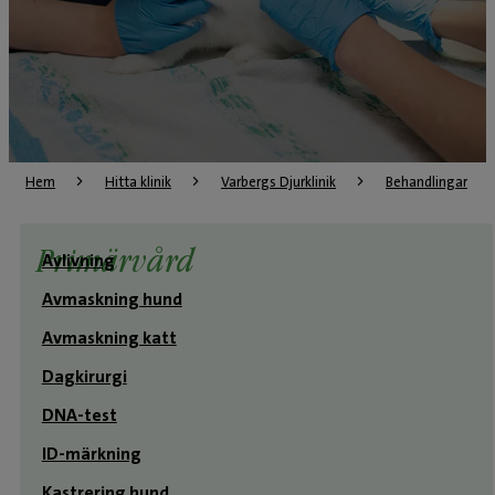
Hem
Hitta klinik
Varbergs Djurklinik
Behandlingar
Primärvård
Avlivning
Avmaskning hund
Avmaskning katt
Dagkirurgi
DNA-test
ID-märkning
Kastrering hund