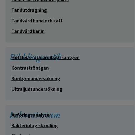
Tandutdragning
Tandvård hund och katt
Tandvård kanin
Bilddiagnostik
Höftleds- och armbågsröntgen
Kontraströntgen
Röntgenundersökning
Ultraljudsundersökning
Laboratorium
Avföringsanalyser
Bakteriologisk odling