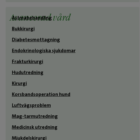
Avancerad vård
Astmabehandling
Bukkirurgi
Diabetesmottagning
Endokrinologiska sjukdomar
Frakturkirurgi
Hudutredning
Kirurgi
Korsbandsoperation hund
Luftvägsproblem
Mag-tarmutredning
Medicinsk utredning
Mjukdelskirurgi