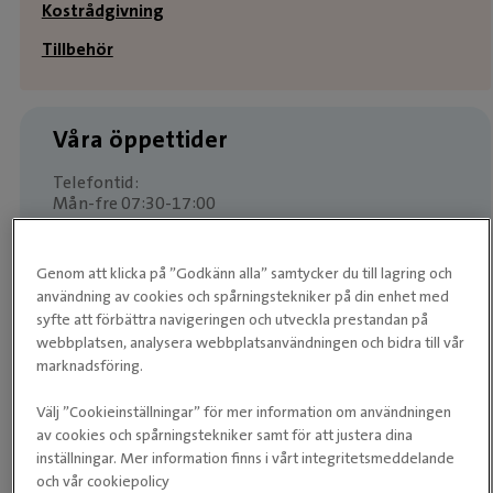
Kostrådgivning
Tillbehör
Våra öppettider
Telefontid:
Mån-fre 07:30-17:00
Genom att klicka på ”Godkänn alla” samtycker du till lagring och
Kliniken
användning av cookies och spårningstekniker på din enhet med
syfte att förbättra navigeringen och utveckla prestandan på
Måndag
08:00 ­- 17:00
webbplatsen, analysera webbplatsanvändningen och bidra till vår
marknadsföring.
Tisdag
08:00 ­- 17:00
Välj ”Cookieinställningar” för mer information om användningen
Onsdag
08:00 ­- 17:00
av cookies och spårningstekniker samt för att justera dina
inställningar. Mer information finns i vårt integritetsmeddelande
Torsdag
08:00 ­- 17:00
och vår cookiepolicy