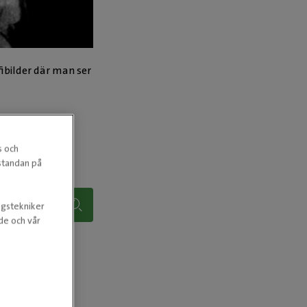
ibilder där man ser
s och
estandan på
ngstekniker
nde och vår