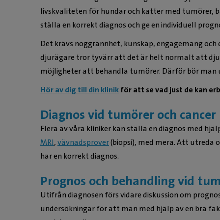
livskvaliteten för hundar och katter med tumörer, b
ställa en korrekt diagnos och ge en individuell progno
Det krävs noggrannhet, kunskap, engagemang och erf
djurägare tror tyvärr att det är helt normalt att dju
möjligheter att behandla tumörer. Därför bör man u
Hör av dig till din klinik
för att se vad just de kan e
Diagnos vid tumörer och cancer
Flera av våra kliniker kan ställa en diagnos med hjä
MRI
,
vävnadsprover
(biopsi), med mera. Att utreda 
har en korrekt diagnos.
Prognos och behandling vid tu
Utifrån diagnosen förs vidare diskussion om prognos
undersökningar för att man med hjälp av en bra fak