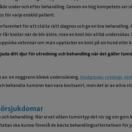
åde under och efter behandling. Genom en hög kompetens ser vår
s för varje enskild patient.
arenhet för att ställa rätt diagnos och ge en bra behandling.
r får knölar när de blir äldre, men en knöl bör alltid undersökas. 
ppsöka veterinär om man upptäcker en knöl på sin hund eller k
rbjuda ditt djur för utredning och behandling när det gäller tu
lp av: en noggrann klinisk undersökning,
blodprover
,
cytologi
,
rön
och behandla tumörer kan vara kostsamt, men det är av allra st
mörsjukdomar
 och behandling. När vi vet vilken tumörtyp det rör sig om gör
tabas ska kunna föreslå de bästa behandlingsalternativen för j