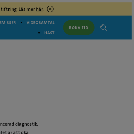
tiftning. Läs mer
här
.
EMISSER
VIDEOSAMTAL
BOKA TID
HÄST
ncerad diagnostik,
ålet är att öka