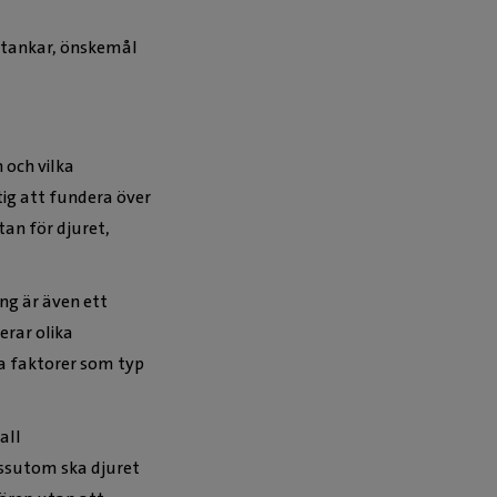
e tankar, önskemål
och vilka
tig att fundera över
an för djuret,
ng är även ett
erar olika
ra faktorer som typ
all
essutom ska djuret