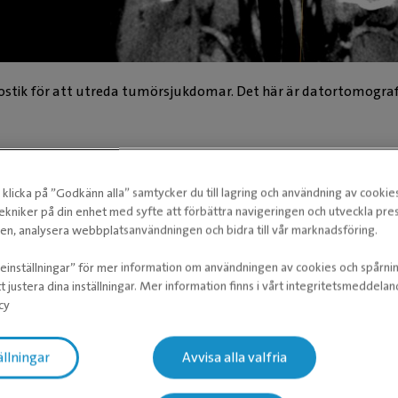
nostik för att utreda tumörsjukdomar. Det här är datortomograf
klicka på ”Godkänn alla” samtycker du till lagring och användning av cookie
m erbjuder den här behandlingen
ekniker på din enhet med syfte att förbättra navigeringen och utveckla pr
n, analysera webbplatsanvändningen och bidra till vår marknadsföring.
ieinställningar” för mer information om användningen av cookies och spårni
t justera dina inställningar. Mer information finns i vårt integritetsmeddela
cy
ällningar
Avvisa alla valfria
näll och vänta medan klinikerna listas