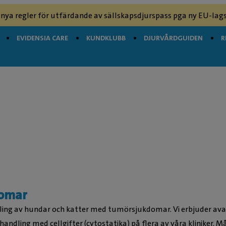
 nya regler för utfärdande av sällskapsdjurspass pga ny EU-lags
EVIDENSIA CARE
KUNDKLUBB
DJURVÅRDGUIDEN
R
omar
dling av hundar och katter med tumörsjukdomar. Vi erbjuder ava
andling med cellgifter (cytostatika) på flera av våra kliniker. M