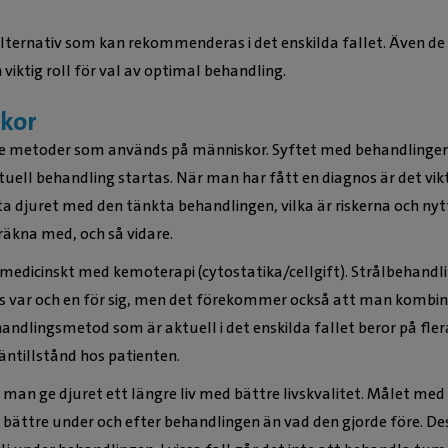
salternativ som kan rekommenderas i det enskilda fallet. Även d
viktig roll för val av optimal behandling.
kor
 metoder som används på människor. Syftet med behandlingen 
uell behandling startas. När man har fått en diagnos är det vik
a djuret med den tänkta behandlingen, vilka är riskerna och nytt
räkna med, och så vidare.
edicinskt med kemoterapi (cytostatika/cellgift). Strålbehandli
is var och en för sig, men det förekommer också att man kombin
handlingsmetod som är aktuell i det enskilda fallet beror på fle
äntillstånd hos patienten.
 man ge djuret ett längre liv med bättre livskvalitet. Målet med 
 bättre under och efter behandlingen än vad den gjorde före. D