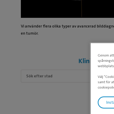
Vi använder flera olika typer av avancerad bilddiag
en tumör.
Genom att 
Kliniker so
spårningst
webbplatse
Välj ”Cook
samt för at
cookiepoli
Inst
Var s