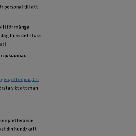
 personal till att
 Alltför många
Idag finns det stora
att.
mörsjukdomar.
tgen
,
ultraljud
,
CT
,
örsta vikt att man
s kompletterande
ust din hund/katt