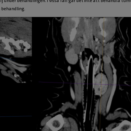
lj under behandlingen. I vissa fall går det inte att behandla tu
n behandling.