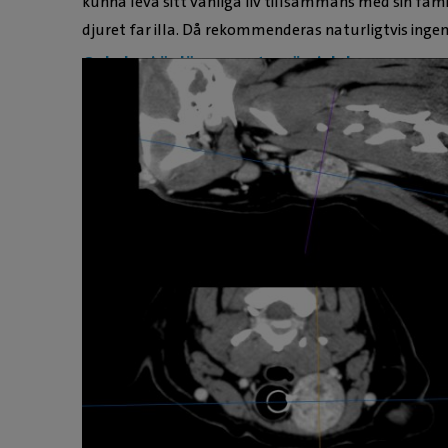
kunna leva sitt vanliga liv tillsammans med sin fami
djuret far illa. Då rekommenderas naturligtvis inge
Onkologi är läran om tumörsjukdomar.