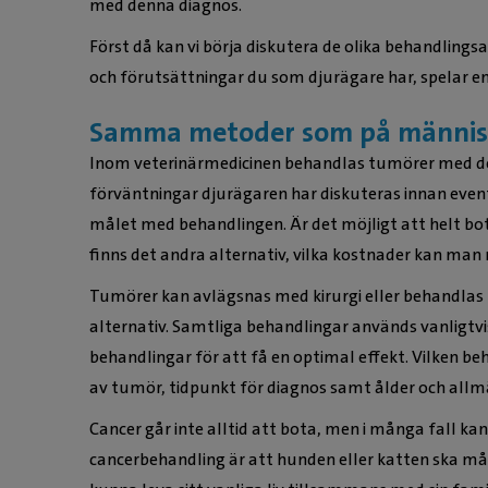
med denna diagnos.
Först då kan vi börja diskutera de olika behandling
och förutsättningar du som djurägare har, spelar en 
Samma metoder som på männis
Inom veterinärmedicinen behandlas tumörer med de
förväntningar djurägaren har diskuteras innan event
målet med behandlingen. Är det möjligt att helt bot
finns det andra alternativ, vilka kostnader kan man 
Tumörer kan avlägsnas med kirurgi eller behandlas m
alternativ. Samtliga behandlingar används vanligtv
behandlingar för att få en optimal effekt. Vilken be
av tumör, tidpunkt för diagnos samt ålder och allm
Cancer går inte alltid att bota, men i många fall kan
cancerbehandling är att hunden eller katten ska må