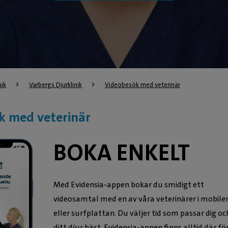
nik
Varbergs Djurklinik
Videobesök med veterinär
k med veterinär
BOKA ENKELT
Med Evidensia-appen bokar du smidigt ett
videosamtal med en av våra veterinärer i mobile
eller surfplattan. Du väljer tid som passar dig oc
ditt djur bäst. Evidensia-appen finns alltid där fö