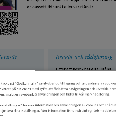
er, oavsett tidpunkt eller var ni än är.
terinär
Recept och rådgivning
Efter ett besök har du tillgång
till recept och hemgångsråd i
givning av våra
appen. Om du skulle ha fler
närer. Vi bedömer
klicka på ”Godkänn alla” samtycker du till lagring och användning av cookie
frågor kan du enkelt boka ett
hov och guidar dig
nytt besök i appen hos
ekniker på din enhet med syfte att förbättra navigeringen och utveckla pr
isk vård krävs.
Onlineveterinären eller på klinik.
n, analysera webbplatsanvändningen och bidra till vår marknadsföring.
ieinställningar” för mer information om användningen av cookies och spårni
t justera dina inställningar. Mer information finns i vårt integritetsmeddela
cy