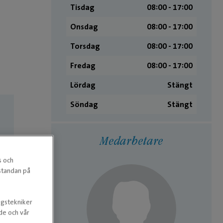
Tisdag
08:00 ­- 17:00
Onsdag
08:00 ­- 17:00
Torsdag
08:00 ­- 17:00
Fredag
08:00 ­- 17:00
Lördag
Stängt
Söndag
Stängt
Medarbetare
s och
estandan på
ngstekniker
nde och vår