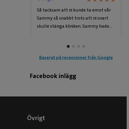
ntastisk
Så tacksam att ni kunde ta emot vår
Sammy så snabbt trots att ni snart
skulle stänga kliniken. Sammy hade
svalt en pipleksak men allt gick bra
med lite kräkmedel. Bonus också med
trevligt och hjälpsamt bemötande i
Baserat på recensioner från Google
receptionen och från veterinären. Kan
varmt rekommendera 🥰
Facebook inlägg
Övrigt