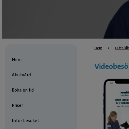
Hem
Hitta kli
Hem
Videobesö
Akutvård
Boka en tid
Priser
Inför besöket