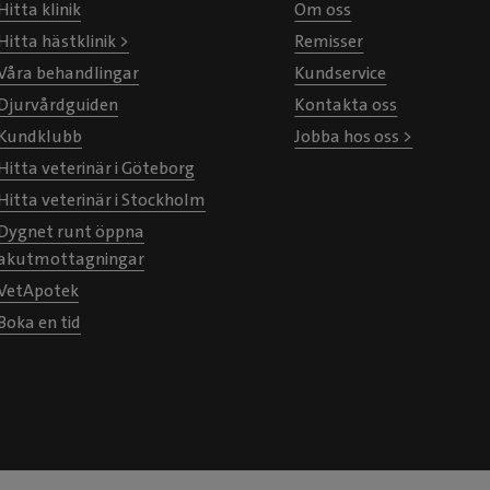
Hitta klinik
Om oss
Hitta hästklinik >
Remisser
Våra behandlingar
Kundservice
Djurvårdguiden
Kontakta oss
Kundklubb
Jobba hos oss >
Hitta veterinär i Göteborg
Hitta veterinär i Stockholm
Dygnet runt öppna
akutmottagningar
VetApotek
Boka en tid