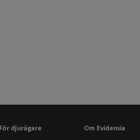
Mycket bra mottagande. Fa
personal.
För djurägare
Om Evidensia