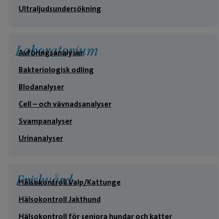
Ultraljudsundersökning
Laboratorium
Avföringsanalyser
Bakteriologisk odling
Blodanalyser
Cell – och vävnadsanalyser
Svampanalyser
Urinanalyser
Friskvård
Hälsokontroll Valp/Kattunge
Hälsokontroll Jakthund
Hälsokontroll för seniora hundar och katter