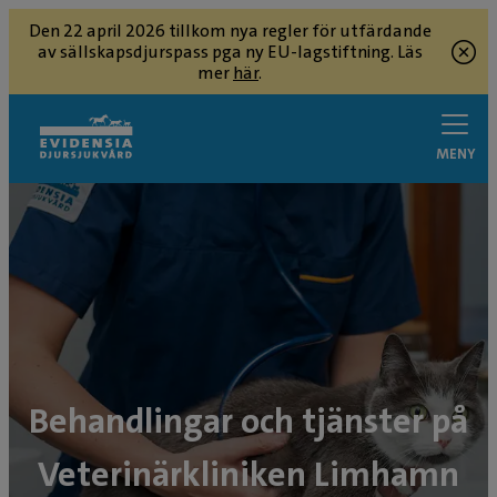
Den 22 april 2026 tillkom nya regler för utfärdande
av sällskapsdjurspass pga ny EU-lagstiftning. Läs
mer
här
.
MENY
Behandlingar och tjänster på
Veterinärkliniken Limhamn