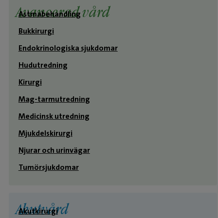
Avancerad vård
Astmabehandling
Bukkirurgi
Endokrinologiska sjukdomar
Hudutredning
Kirurgi
Mag-tarmutredning
Medicinsk utredning
Mjukdelskirurgi
Njurar och urinvägar
Tumörsjukdomar
Akutvård
Akutkirurgi