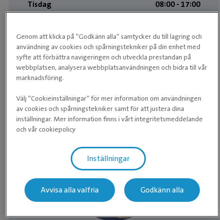
Tisdag
08:00 ­- 17:00
Onsdag
08:00 ­- 17:00
Genom att klicka på ”Godkänn alla” samtycker du till lagring och
Torsdag
08:00 ­- 17:00
användning av cookies och spårningstekniker på din enhet med
syfte att förbättra navigeringen och utveckla prestandan på
Fredag
08:00 ­- 17:00
webbplatsen, analysera webbplatsanvändningen och bidra till vår
marknadsföring.
Lördag
Stängt
Välj ”Cookieinställningar” för mer information om användningen
Söndag
Stängt
av cookies och spårningstekniker samt för att justera dina
inställningar. Mer information finns i vårt integritetsmeddelande
och vår cookiepolicy
Medarbetare
Inställningar
Avvisa alla valfria
Godkänn alla