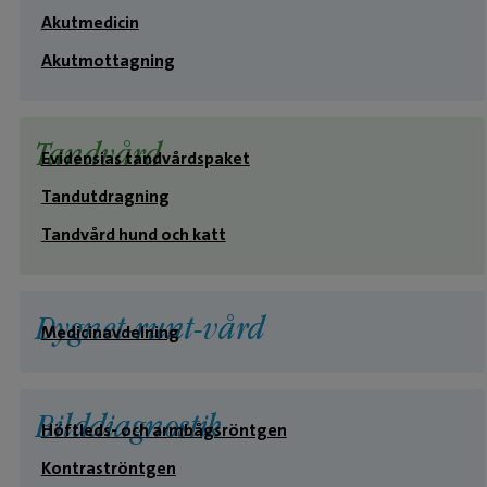
Akutmedicin
Akutmottagning
Tandvård
Evidensias tandvårdspaket
Tandutdragning
Tandvård hund och katt
Dygnet-runt-vård
Medicinavdelning
Bilddiagnostik
Höftleds- och armbågsröntgen
Kontraströntgen