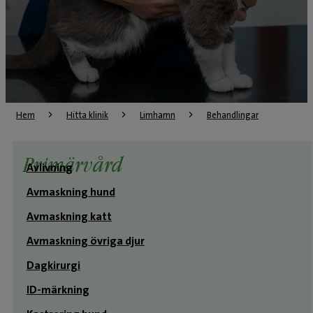
Hem
Hitta klinik
Limhamn
Behandlingar
Primärvård
Avlivning
Avmaskning hund
Avmaskning katt
Avmaskning övriga djur
Dagkirurgi
ID-märkning