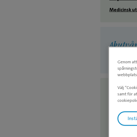
Medicinsk u
Akutvå
Akutmottag
Genom att 
spårningst
webbplatse
Välj ”Cook
samt för at
Tandvå
cookiepoli
Avancerad t
Inst
Evidensias 