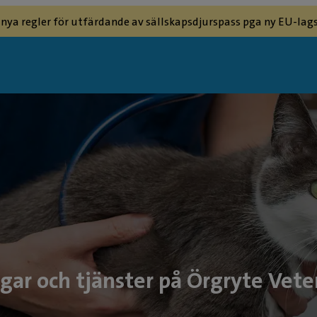
 nya regler för utfärdande av sällskapsdjurspass pga ny EU-lags
gar och tjänster på Örgryte Veter