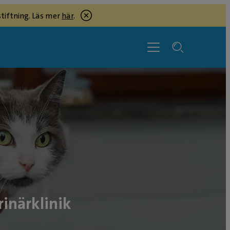
tiftning. Läs mer
här
.
inärklinik