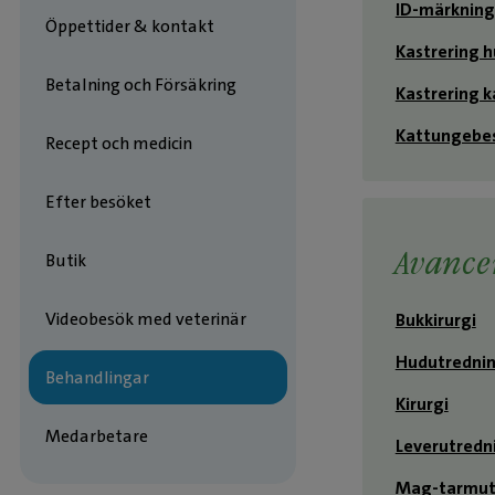
ID-märkning
Öppettider & kontakt
Kastrering 
Betalning och Försäkring
Kastrering k
Kattungebes
Recept och medicin
Efter besöket
Avance
Butik
Videobesök med veterinär
Bukkirurgi
Hudutredni
Behandlingar
Kirurgi
Medarbetare
Leverutredn
Mag-tarmut