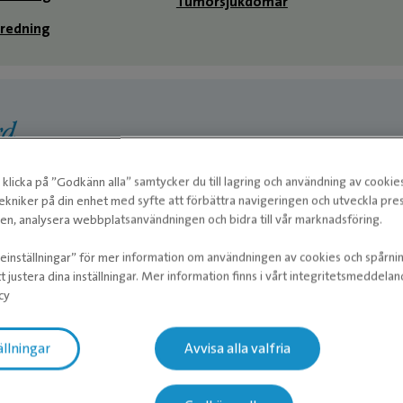
Tumörsjukdomar
tredning
REHAB/ANES
Nicol
Leg. Djursjukskö
Fysiotera
rd
ning
klicka på ”Godkänn alla” samtycker du till lagring och användning av cookie
ekniker på din enhet med syfte att förbättra navigeringen och utveckla pr
n, analysera webbplatsanvändningen och bidra till vår marknadsföring.
ieinställningar” för mer information om användningen av cookies och spårni
t justera dina inställningar. Mer information finns i vårt integritetsmeddela
rd
cy
andkirurgi
Tandutdragning
ällningar
Avvisa alla valfria
★
★
tandvårdspaket
Tandvård hund och katt
Besökte veterinär Christoph