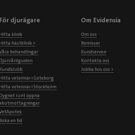
För djurägare
Om Evidensia
Hitta klinik
Om oss
Hitta hästklinik >
Remisser
Våra behandlingar
Kundservice
Djurvårdguiden
Kontakta oss
Kundklubb
Jobba hos oss >
Hitta veterinär i Göteborg
Hitta veterinär i Stockholm
Dygnet runt öppna
akutmottagningar
VetApotek
Boka en tid