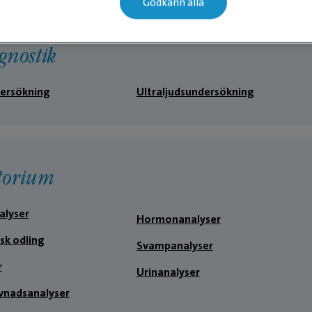
Godkänn alla
ett väldigt fint, tryggt och
professionellt bemötande 
omhändertagande av en liv
gnostik
och nervös matte.
ersökning
Ultraljudsundersökning
torium
alyser
Hormonanalyser
sk odling
Svampanalyser
r
Urinanalyser
ävnadsanalyser