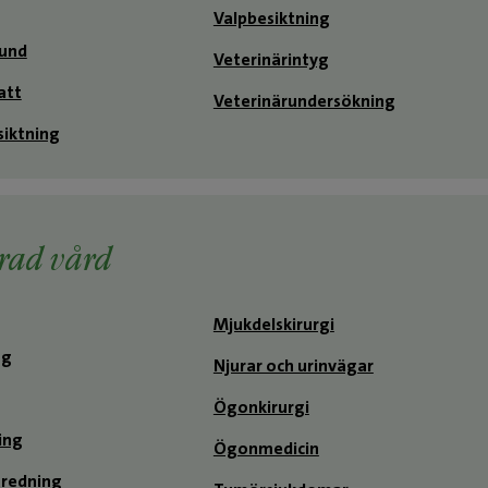
Valpbesiktning
hund
Veterinärintyg
att
Veterinärundersökning
iktning
rad vård
Mjukdelskirurgi
ng
Njurar och urinvägar
Ögonkirurgi
ing
Ögonmedicin
redning