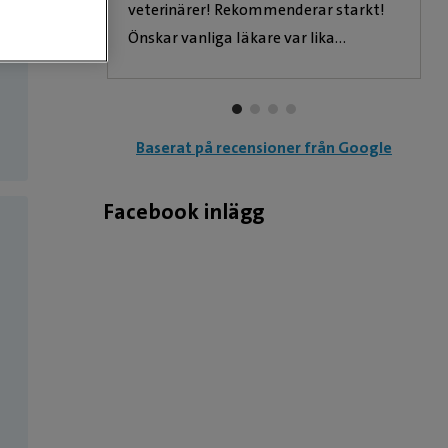
veterinärer! Rekommenderar starkt!
och
Önskar vanliga läkare var lika
rädd katt
professionella och empatiska som
veterinärer är .
Baserat på recensioner från Google
Facebook inlägg