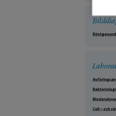
Bilddia
Röntgenund
Labora
Avföringsan
Bakteriologi
Blodanalyse
Cell – och v