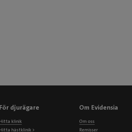
ett väldigt fint, tryggt och
professionellt bemötande 
omhändertagande av en liv
och nervös matte.
För djurägare
Om Evidensia
Hitta klinik
Om oss
Hitta hästklinik >
Remisser