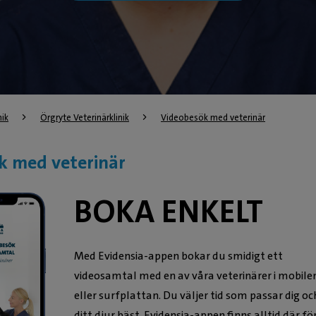
nik
Örgryte Veterinärklinik
Videobesök med veterinär
k med veterinär
BOKA ENKELT
Med Evidensia-appen bokar du smidigt ett
videosamtal med en av våra veterinärer i mobile
eller surfplattan. Du väljer tid som passar dig oc
ditt djur bäst. Evidensia-appen finns alltid där fö