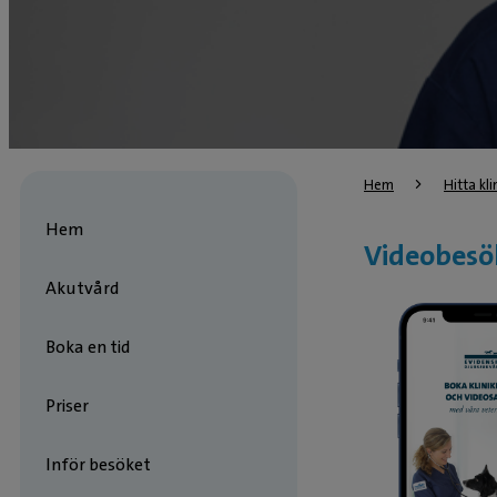
Hem
Hitta kli
Hem
Videobesö
Akutvård
Boka en tid
Priser
Inför besöket