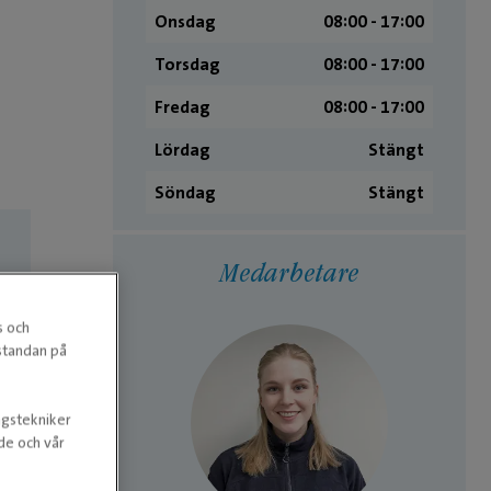
Onsdag
08:00 ­- 17:00
Torsdag
08:00 ­- 17:00
Fredag
08:00 ­- 17:00
Lördag
Stängt
Söndag
Stängt
Medarbetare
s och
estandan på
ngstekniker
nde och vår