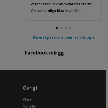
veterinärer! Rekommenderar starkt!
och
Önskar vanliga läkare var lika
rädd katt
professionella och empatiska som
veterinärer är .
Baserat på recensioner från Google
Facebook inlägg
Övrigt
Press
Nyheter