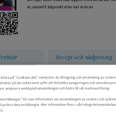
er, oavsett tidpunkt eller var ni än är.
terinär
Recept och rådgivning
Efter ett besök har du tillgång
till recept och hemgångsråd i
klicka på ”Godkänn alla” samtycker du till lagring och användning av cookie
givning av våra
appen. Om du skulle ha fler
närer. Vi bedömer
ekniker på din enhet med syfte att förbättra navigeringen och utveckla pr
frågor kan du enkelt boka ett
hov och guidar dig
n, analysera webbplatsanvändningen och bidra till vår marknadsföring.
nytt besök i appen hos
isk vård krävs.
Onlineveterinären eller på klinik.
ieinställningar” för mer information om användningen av cookies och spårni
t justera dina inställningar. Mer information finns i vårt integritetsmeddela
cy