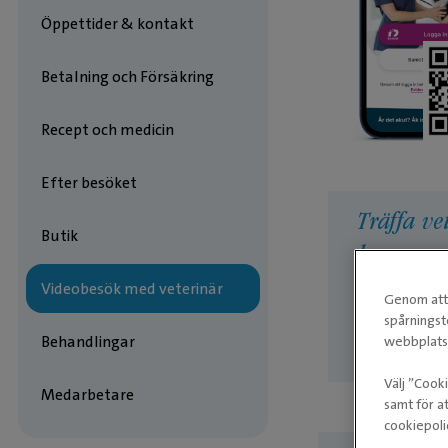
Öppettider & kontakt
Betalning och Försäkring
Recept och medicin
Efter besöket
Träffa ve
Butik
hemma
Videobesök med veterinär
Genom att 
Få snabb råd
onlineveteri
spårningst
ditt djurs be
Behandlingar
webbplatse
vidare om fys
Välj ”Cook
Medarbetare
samt för at
cookiepoli