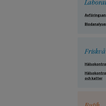
Labora
Avföringsan
Blodanalyse
Friskvå
Hälsokontro
Hälsokontrol
och katter
Butik