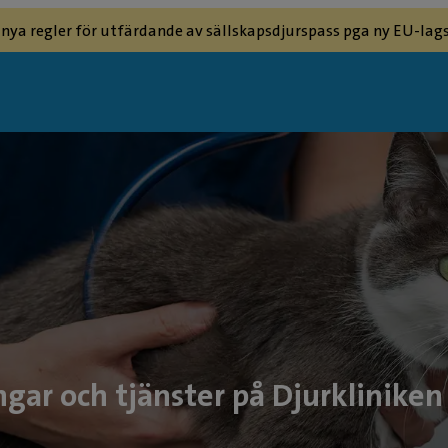
 nya regler för utfärdande av sällskapsdjurspass pga ny EU-lags
gar och tjänster på Djurkliniken