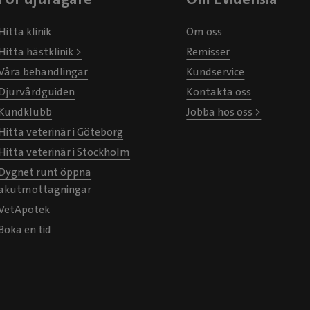
Hitta klinik
Om oss
Hitta hästklinik >
Remisser
Våra behandlingar
Kundservice
Djurvårdguiden
Kontakta oss
Kundklubb
Jobba hos oss >
Hitta veterinär i Göteborg
Hitta veterinär i Stockholm
Dygnet runt öppna
akutmottagningar
VetApotek
Boka en tid