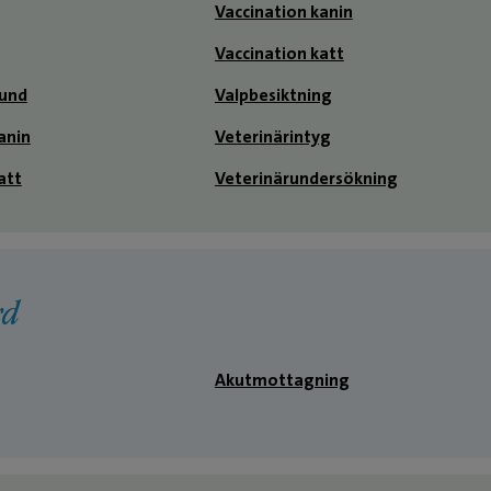
Vaccination kanin
Vaccination katt
hund
Valpbesiktning
anin
Veterinärintyg
att
Veterinärundersökning
rd
Akutmottagning