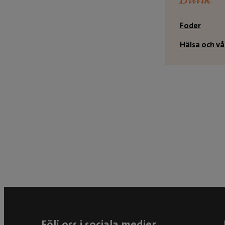
Foder
Hälsa och vå
Följ oss i sociala medier