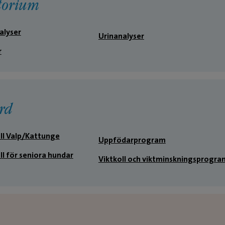
torium
BUTIK / RECE
alyser
Urinanalyser
Julia Lu
r
Djurvårdare 
rd
ll Valp/Kattunge
Uppfödarprogram
l för seniora hundar
Viktkoll och viktminskningsprogra