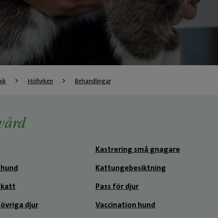
nik
Höllviken
Behandlingar
vård
Kastrering små gnagare
 hund
Kattungebesiktning
katt
Pass för djur
övriga djur
Vaccination hund