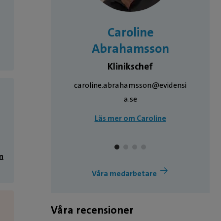
PTION
Caroline
ndahl
Abrahamsson
nivå 2
Klinikschef
caroline.abrahamsson@evidensi
a.se
Läs mer om Caroline
m
Våra medarbetare
Våra recensioner