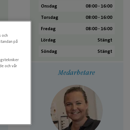
Onsdag
08:00 - 16:00
Torsdag
08:00 - 16:00
Fredag
08:00 - 16:00
s och
Lördag
Stängt
estandan på
Söndag
Stängt
ngstekniker
nde och vår
Medarbetare