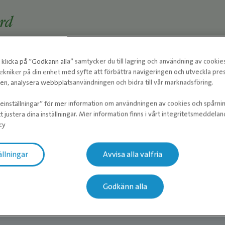
rd
tandvårdspaket
Tandvård hund och katt
klicka på ”Godkänn alla” samtycker du till lagring och användning av cookie
ning
ekniker på din enhet med syfte att förbättra navigeringen och utveckla pr
n, analysera webbplatsanvändningen och bidra till vår marknadsföring.
ieinställningar” för mer information om användningen av cookies och spårni
t justera dina inställningar. Mer information finns i vårt integritetsmeddela
gnostik
cy
ntgen
ällningar
Avvisa alla valfria
Ultraljudsundersökning
ersökning
Godkänn alla