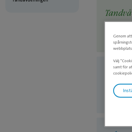
Tandvå
Evidensias 
Genom att 
Tandutdrag
spårningst
webbplatse
Välj ”Cook
samt för at
Bilddia
cookiepoli
Kontraströ
Inst
Röntgenund