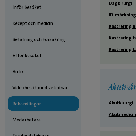
Dagkirurgi
Inför besöket
ID-märkning
Recept och medicin
Kastrering 
Kastrering k
Betalning och Försäkring
Kastrering k
Efter besöket
Butik
Akutvå
Videobesök med veterinär
Akutkirurgi
Behandlingar
Akutmedicin
Medarbetare
Tandavdelningen