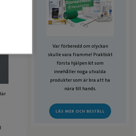
Var förberedd om olyckan
skulle vara framme! Praktiskt
första hjälpen kit som
innehåller noga utvalda
produkter som är bra att ha
nära till hands.
Här
LÄS MER OCH BESTÄLL
R