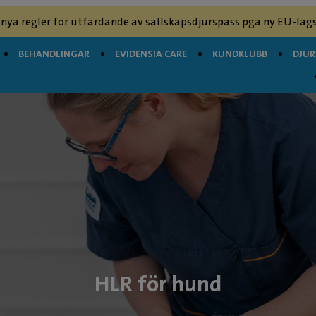
 nya regler för utfärdande av sällskapsdjurspass pga ny EU-lags
BEHANDLINGAR
EVIDENSIA CARE
KUNDKLUBB
DJU
HLR för hund