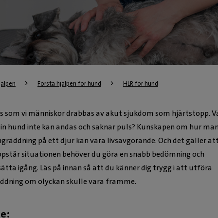
jälpen
Första hjälpen för hund
HLR för hund
s som vi människor drabbas av akut sjukdom som hjärtstopp. V
in hund inte kan andas och saknar puls? Kunskapen om hur ma
ngräddning på ett djur kan vara livsavgörande. Och det gäller at
pstår situationen behöver du göra en snabb bedömning och
ätta igång. Läs på innan så att du känner dig trygg i att utföra
äddning om olyckan skulle vara framme.
de: