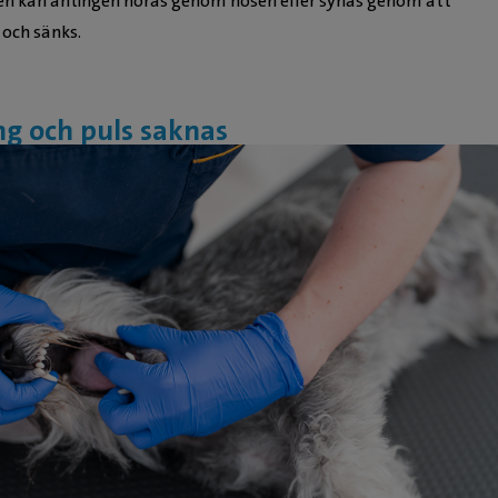
en kan antingen höras genom nosen eller synas genom att
 och sänks.
g och puls saknas