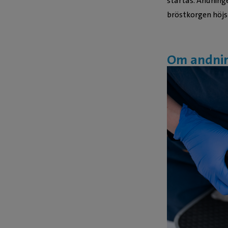
startas. Andning
bröstkorgen höjs
Om andnin