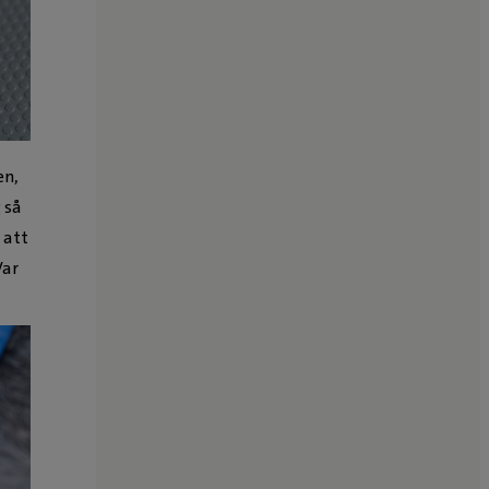
en,
g så
 att
Var