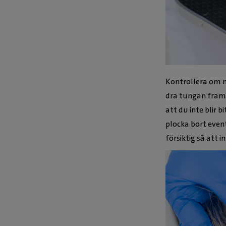
Kontrollera om n
dra tungan framåt 
att du inte blir 
plocka bort even
försiktig så att 