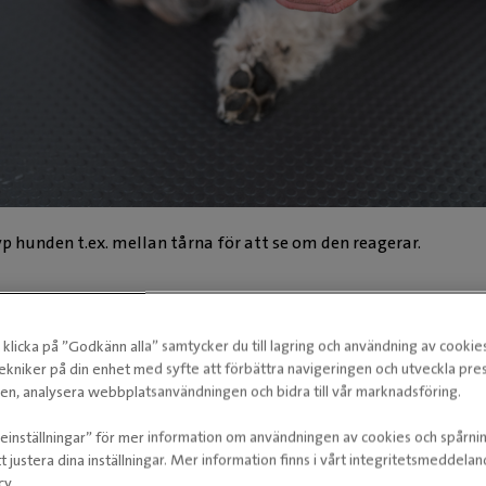
yp hunden t.ex. mellan tårna för att se om den reagerar.
klicka på ”Godkänn alla” samtycker du till lagring och användning av cookie
ekniker på din enhet med syfte att förbättra navigeringen och utveckla pr
n, analysera webbplatsanvändningen och bidra till vår marknadsföring.
ieinställningar” för mer information om användningen av cookies och spårni
t justera dina inställningar. Mer information finns i vårt integritetsmeddela
cy