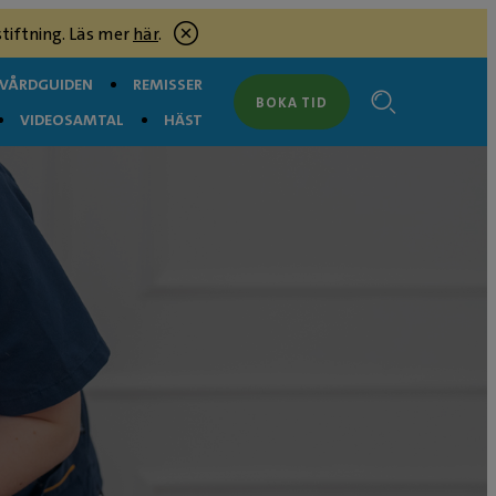
tiftning. Läs mer
här
.
RVÅRDGUIDEN
REMISSER
BOKA TID
VIDEOSAMTAL
HÄST