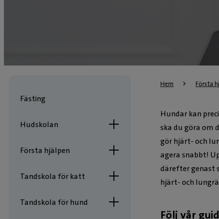
Hem
Första h
Fästing
Hundar kan preci
Hudskolan
ska du göra om d
gör hjärt- och lu
Första hjälpen
agera snabbt! Up
därefter genast s
Tandskola för katt
hjärt- och lungr
Tandskola för hund
Följ vår gui