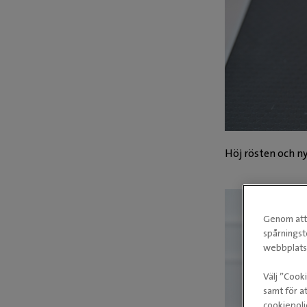
Höj rösten och n
Genom att 
spårningst
webbplatse
Välj ”Cook
samt för at
cookiepoli