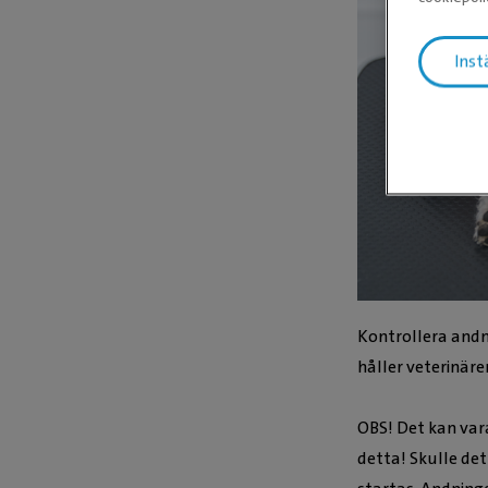
Inst
Kontrollera andn
håller veterinäre
OBS! Det kan vara
detta! Skulle de