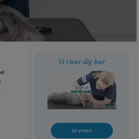
Vi visar dig hur
ad
n
t
SE VIDEO