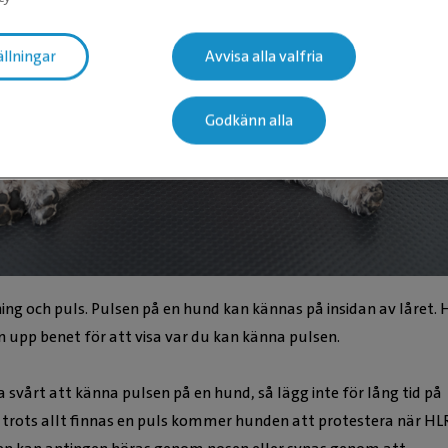
ällningar
Avvisa alla valfria
Godkänn alla
ing och puls. Pulsen på en hund kan kännas på insidan av låret. 
n upp benet för att visa var du kan känna pulsen.
 svårt att känna pulsen på en hund, så lägg inte för lång tid på
t trots allt finnas en puls kommer hunden att protestera när HL