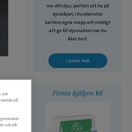
om ditt djur, perfekt att ha på
kylskåpet, i hunden eller
kattens egna mapp och smidigt
att ge till djurvakten när du
åker bort.
LADDA NER
Första hjälpen kit
s och
estandan på
ngstekniker
nde och vår