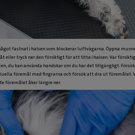
ågot fastnat i halsen som blockerar luftvägarna. Öppna munn
eller tryck ner den försiktigt för att titta i halsen. Var försikti
biten, du kan använda handskar om du har det tillgängligt. Försök
tuella föremål med fingrarna och försök att dra ut föremålet. 
inte föremålet åker längre ner.