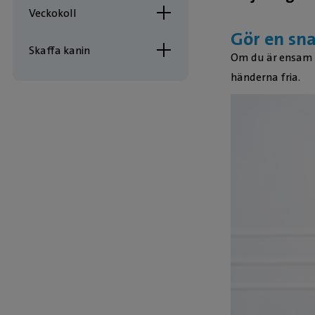
Veckokoll
Gör en sn
Skaffa kanin
Om du är ensam
händerna fria.