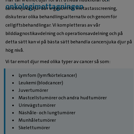
onkologimottagningen
cancersjuka djur där vi genomför metastasscreening,
diskuterar olika behandlingsalternativ och genomför
cellgiftsbehandlingar. Vi kompletteras av vår
bilddiagnostikavdelning och operationsavdelning och på
detta sätt kan vi på bästa sätt behandla cancersjuka djur på
hög nivå.
Vi tar emot djur med olika typer av cancer så som:
Lymfom (lymfkörtelcancer)
Leukemi (blodcancer)
Juvertumörer
Mastcellstumörer och andra hudtumörer
Urinvägstumörer
Näshåle- och lungtumörer
Munhåletumörer
Skelettumörer