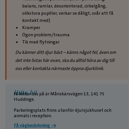
balans, ramlar, desorienterad, cirkelgång,
olikstora pupiller, verkar se dåligt, svår att få
kontakt med)
Kramper
Ögon problem/trauma
Tik med flytningar
Du känner ditt djur bäst – känns något fel, även om
det inte listas här ovan, ska du alltid höra av dig till
oss eller kontakta närmaste öppna djurklinik.
Hitta hit
Ni hittar oss på är Månskärsvägen 13, 141 75
Huddinge.
Parkeringsplats finns utanför djursjukhuset och
anmäls i reception.
Få vägbeskrivning →