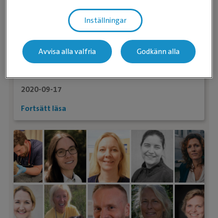
Inställningar
Avvisa alla valfria
Godkänn alla
Efterlängtat besked när
Djursjukhuset Växjö öppnar helger
igen
2020-09-17
Fortsätt läsa