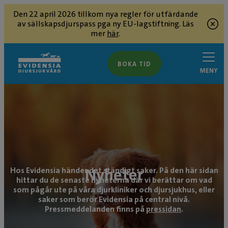
Den 22 april 2026 tillkom nya regler för utfärdande
av sällskapsdjurspass pga ny EU-lagstiftning. Läs
mer
här
.
BOKA TID
MENY
Nyheter
Hos Evidensia händer det ständigt saker. På den här sidan
hittar du de senaste nyheterna där vi berättar om vad
som pågår ute på våra djurkliniker och djursjukhus, eller
saker som berör Evidensia på central nivå.
Pressmeddelanden finns på
pressidan
.