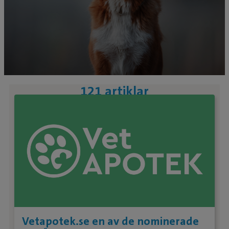
121 artiklar
Vetapotek.se en av de nominerade