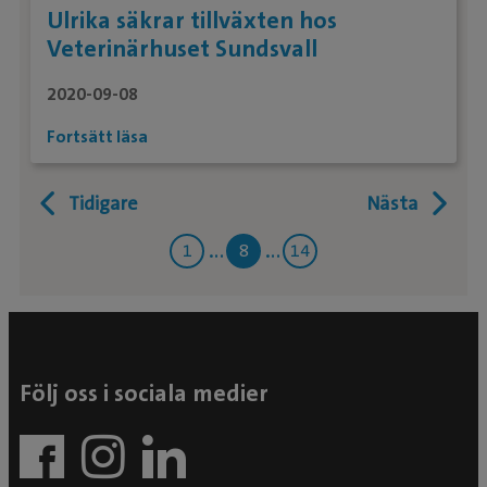
Ulrika säkrar tillväxten hos
Veterinärhuset Sundsvall
2020-09-08
Fortsätt läsa
Tidigare
Nästa
1
8
14
Följ oss i sociala medier