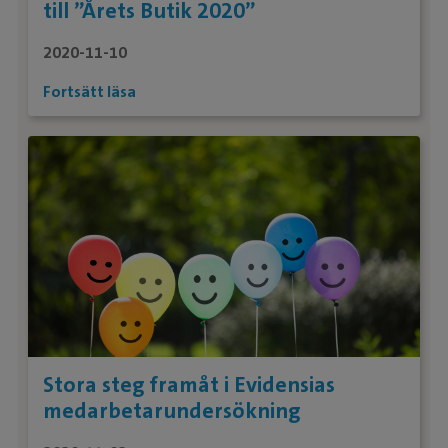
till ”Årets Butik 2020”
2020-11-10
Fortsätt läsa
Stora steg framåt i Evidensias
medarbetarundersökning