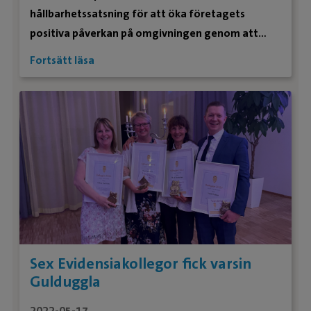
hållbarhetssatsning för att öka företagets
positiva påverkan på omgivningen genom att
värna om människor, planeten och djuren. Som en
Fortsätt läsa
del i hållbarhetsarbetet har Evidensia Sverige
startat ett projekt för att främja den biologiska
mångfalden på de svenska enheterna.
Sex Evidensiakollegor fick varsin
Gulduggla
2022-05-17