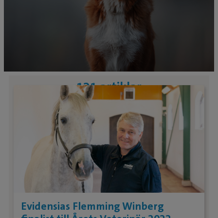
121 artiklar
Evidensias Flemming Winberg