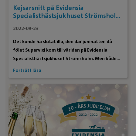
Kejsarsnitt på Evidensia
Specialisthästsjukhuset Strömsholm
räddade Supervixi
2022-09-23
Det kunde ha slutat illa, den där juninatten då
fölet Supervixi kom till världen på Evidensia
Specialisthästsjukhuset Strömsholm. Men både
den lilla kämpen och hennes mamma Astrid
Fortsätt läsa
klarade kejsarsnittet, trots att oddsen kan vara
låga. Supervixi (som betyder överleva på latin) har
på sina få levnadsmånader visat att trots hennes
skakiga start, så är hon långt ifrån uträknad. Nu
har hon vunnit Örebro läns fölchampionat.