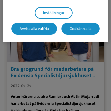
sammanställningen av det svenska resultatet klar
med högt deltagande och positiva omdömen.
Inställningar
Avvisa alla valfria
Godkänn alla
Bra grogrund för medarbetare på
Evidensia Specialistdjursjukhuset
Helsingborg
2022-05-25
Veterinärerna Louise Ramlert och Abtin Mojarradi
har arbetat på Evidensia Specialistdjursjukhuset
Helsingborg i flera år. Båda har haft en