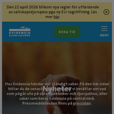
Den 22 april 2026 tillkom nya regler för utfärdande
av sällskapsdjurspass pga ny EU-lagstiftning. Läs
mer
här
.
BOKA TID
MENY
Hos Evidensia händer det ständigt saker. På den här sidan
Nyheter
hittar du de senaste nyheterna där vi berättar om vad
som pågår ute på våra djurkliniker och djursjukhus, eller
saker som berör Evidensia på central nivå.
Pressmeddelanden finns på
pressidan
.