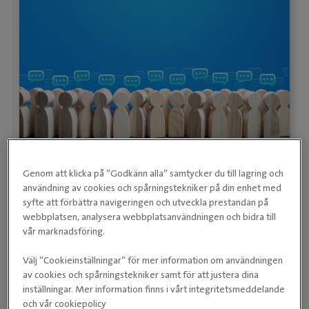
Evidensia Sveriges anställda
engagerade och positiva enligt
Genom att klicka på ”Godkänn alla” samtycker du till lagring och
användning av cookies och spårningstekniker på din enhet med
medarbetarundersökning
syfte att förbättra navigeringen och utveckla prestandan på
2022-06-21
webbplatsen, analysera webbplatsanvändningen och bidra till
vår marknadsföring.
Våren 2022 genomförde IVC Evidensia för första
gången en global medarbetarundersökning.
Välj ”Cookieinställningar” för mer information om användningen
Undersökningen, som översattes till 13 språk, gick
av cookies och spårningstekniker samt för att justera dina
inställningar. Mer information finns i vårt integritetsmeddelande
ut till 32 000 medarbetare. Nu är
Fortsätt läsa
och vår cookiepolicy