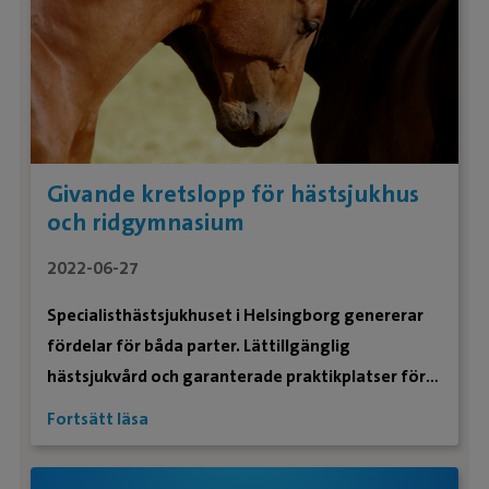
Givande kretslopp för hästsjukhus
och ridgymnasium
2022-06-27
Specialisthästsjukhuset i Helsingborg genererar
fördelar för båda parter. Lättillgänglig
hästsjukvård och garanterade praktikplatser för
skolan, samt tillskott av patienter och
Fortsätt läsa
extrapersonal för sjukhuset.