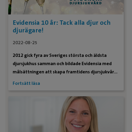
Evidensia 10 år: Tack alla djur och
djurägare!
2022-08-25
2012 gick fyra av Sveriges största och äldsta
djursjukhus samman och bildade Evidensia med
målsättningen att skapa framtidens djursjukvård.
Nu fyller vi 10 år och vill fira med alla som varit
Fortsätt läsa
med på vägen.