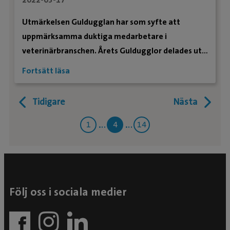
Utmärkelsen Guldugglan har som syfte att
uppmärksamma duktiga medarbetare i
veterinärbranschen. Årets Guldugglor delades ut
under VeTa-dagarna i Karlstad 14-15 maj och
Fortsätt läsa
Evidensia tog storslam.
Tidigare
Nästa
1
4
14
Följ oss i sociala medier