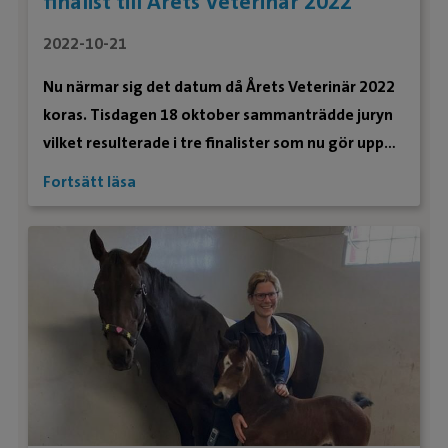
finalist till Årets Veterinär 2022
2022-10-21
Nu närmar sig det datum då Årets Veterinär 2022
koras. Tisdagen 18 oktober sammanträdde juryn
vilket resulterade i tre finalister som nu gör upp
om titeln. En av dem är vår egen Flemming
Fortsätt läsa
Winberg på Evidensia Hästsjukhuset Stav!