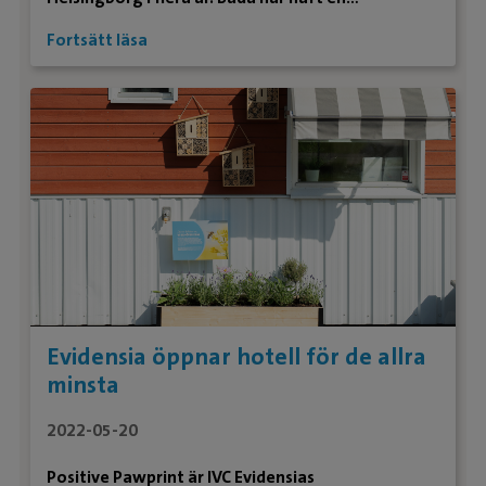
uppåtgående utvecklingskurva under den tiden,
Fortsätt läsa
vilket är en av de största fördelarna med
sjukhuset som arbetsplats, tycker de.
Evidensia öppnar hotell för de allra
minsta
2022-05-20
Positive Pawprint är IVC Evidensias