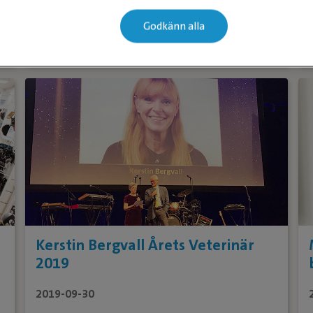
2019-10-17
Godkänn alla
Fortsätt läsa
Kerstin Bergvall Årets Veterinär
2019
2019-09-30