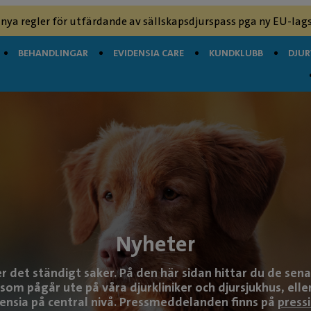
 nya regler för utfärdande av sällskapsdjurspass pga ny EU-lags
BEHANDLINGAR
EVIDENSIA CARE
KUNDKLUBB
DJU
Nyheter
r det ständigt saker. På den här sidan hittar du de sena
om pågår ute på våra djurkliniker och djursjukhus, ell
ensia på central nivå. Pressmeddelanden finns på
press