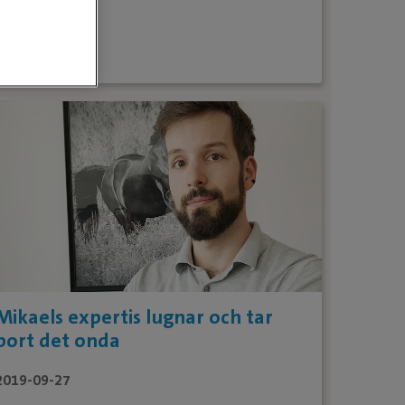
2019-10-16
Fortsätt läsa
Mikaels expertis lugnar och tar
bort det onda
2019-09-27