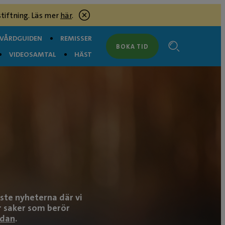
tiftning. Läs mer
här
.
RVÅRDGUIDEN
REMISSER
BOKA TID
VIDEOSAMTAL
HÄST
ste nyheterna där vi
er saker som berör
idan
.