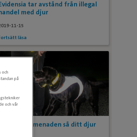
Evidensia tar avstånd från illegal
handel med djur
2019-11-15
Fortsätt läsa
s och
estandan på
ngstekniker
nde och vår
Lys upp promenaden så ditt djur
syns