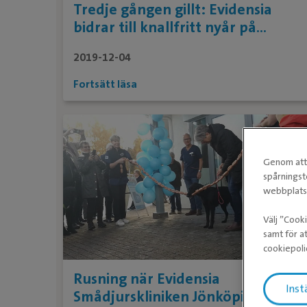
Tredje gången gillt: Evidensia
bidrar till knallfritt nyår på
Arlanda
2019-12-04
Fortsätt läsa
Genom att 
spårningst
webbplatse
Välj ”Cook
samt för at
cookiepoli
Rusning när Evidensia
Inst
Smådjurskliniken Jönköping