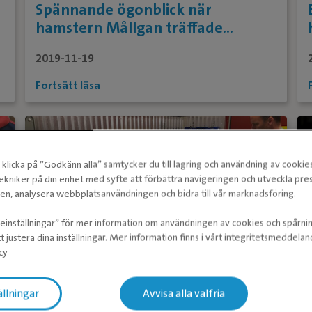
Spännande ögonblick när
hamstern Mållgan träffade
veterinär
2019-11-19
Fortsätt läsa
klicka på ”Godkänn alla” samtycker du till lagring och användning av cookie
ekniker på din enhet med syfte att förbättra navigeringen och utveckla pr
n, analysera webbplatsanvändningen och bidra till vår marknadsföring.
ieinställningar” för mer information om användningen av cookies och spårni
t justera dina inställningar. Mer information finns i vårt integritetsmeddela
cy
Förstklassig djurtandvård genom
ällningar
Avvisa alla valfria
avancerad teknik