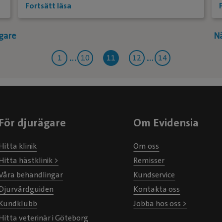
Fortsätt läsa
igare
N
1
10
11
12
14
För djurägare
Om Evidensia
Hitta klinik
Om oss
Hitta hästklinik >
Remisser
Våra behandlingar
Kundservice
Djurvårdguiden
Kontakta oss
Kundklubb
Jobba hos oss >
Hitta veterinär i Göteborg