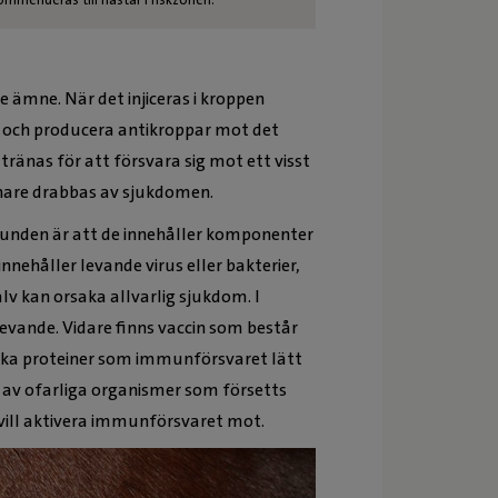
 ämne. När det injiceras i kroppen
 och producera antikroppar mot det
änas för att försvara sig mot ett visst
enare drabbas av sjukdomen.
runden är att de innehåller komponenter
nnehåller levande virus eller bakterier,
lv kan orsaka allvarlig sjukdom. I
levande. Vidare finns vaccin som består
fika proteiner som immunförsvaret lätt
 av ofarliga organismer som försetts
vill aktivera immunförsvaret mot.