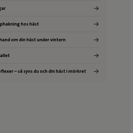
gar
pphakning hos häst
 hand om din häst under vintern
tallet
flexer – så syns du och din häst i mörkret