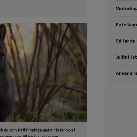
Vinterha
Patellau
Så tar du
Julfint i s
Använd re
och de som träffar många andra hästar också
ommenderas till hästar i riskzonen.