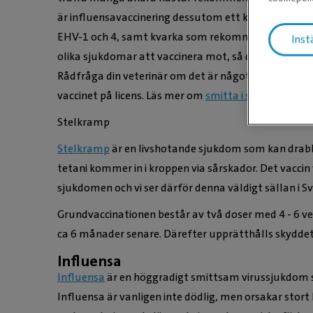
är influensavaccinering dessutom ett krav. Vi har ock
EHV-1 och 4, samt kvarka som rekommenderas om risk
Inst
olika sjukdomar att vaccinera mot, så det finns betydl
Rådfråga din veterinär om det är något speciellt be
vaccinet på licens. Läs mer om
smitta i stallet
.
Stelkramp
Stelkramp
är en livshotande sjukdom som kan drab
tetani kommer in i kroppen via sårskador. Det vaccin
sjukdomen och vi ser därför denna väldigt sällan i S
Grundvaccinationen består av två doser med 4 - 6 vec
ca 6 månader senare. Därefter upprätthålls skyddet 
Influensa
Influensa
är en höggradigt smittsam virussjukdom s
Influensa är vanligen inte dödlig, men orsakar stort