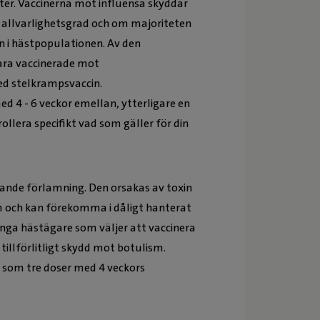
er. Vaccinerna mot influensa skyddar
allvarlighetsgrad och om majoriteten
n i hästpopulationen. Av den
vara vaccinerade mot
ed stelkrampsvaccin.
d 4 - 6 veckor emellan, ytterligare en
ollera specifikt vad som gäller för din
ande förlamning. Den orsakas av toxin
 och kan förekomma i dåligt hanterat
ånga hästägare som väljer att vaccinera
tillförlitligt skydd mot botulism.
s som tre doser med 4 veckors