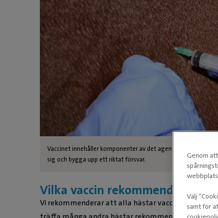
Vaccinet innehåller komponenter av det agens vi vill vaccine
Genom att 
sig och bygga upp ett riktat försvar.
spårningst
webbplatse
Vilka vaccin rekommenderas till 
Välj ”Cook
Vi rekommenderar att alla hästar vaccineras mot ste
samt för at
träffa många andra hästar rekommenderas också att
cookiepoli