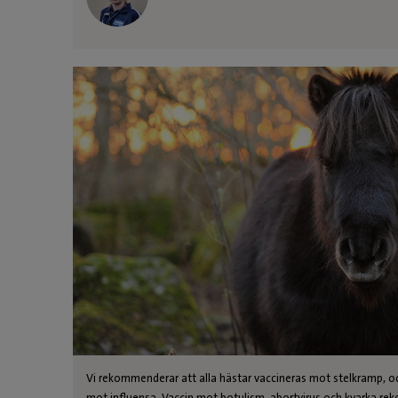
Vi rekommenderar att alla hästar vaccineras mot stelkramp, 
mot influensa. Vaccin mot botulism, abortvirus och kvarka rek