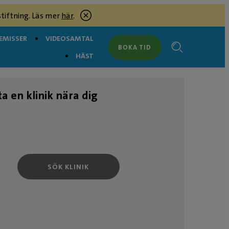
tiftning. Läs mer
här
.
EMISSER
VIDEOSAMTAL
BOKA TID
HÄST
ta en klinik nära dig
SÖK KLINIK