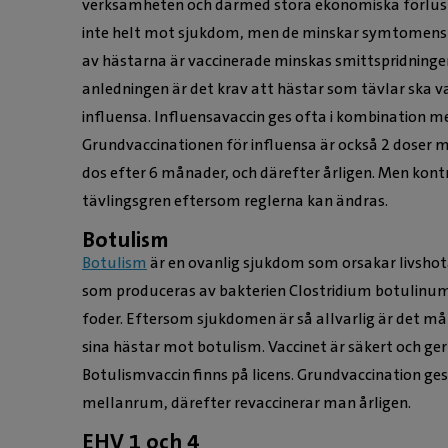
verksamheten och därmed stora ekonomiska förlust
inte helt mot sjukdom, men de minskar symtomens 
av hästarna är vaccinerade minskas smittspridninge
anledningen är det krav att hästar som tävlar ska 
influensa. Influensavaccin ges ofta i kombination m
Grundvaccinationen för influensa är också 2 doser me
dos efter 6 månader, och därefter årligen. Men kontr
tävlingsgren eftersom reglerna kan ändras.
Botulism
Botulism
är en ovanlig sjukdom som orsakar livshot
som produceras av bakterien Clostridium botulinum
foder. Eftersom sjukdomen är så allvarlig är det m
sina hästar mot botulism. Vaccinet är säkert och ger 
Botulismvaccin finns på licens. Grundvaccination ge
mellanrum, därefter revaccinerar man årligen.
EHV 1 och 4