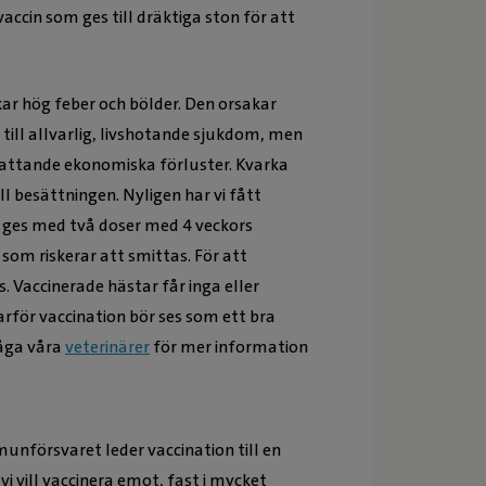
accin som ges till dräktiga ston för att
kar hög feber och bölder. Den orsakar
till allvarlig, livshotande sjukdom, men
fattande ekonomiska förluster. Kvarka
 besättningen. Nyligen har vi fått
on ges med två doser med 4 veckors
om riskerar att smittas. För att
 Vaccinerade hästar får inga eller
arför vaccination bör ses som ett bra
råga våra
veterinärer
för mer information
unförsvaret leder vaccination till en
 vill vaccinera emot, fast i mycket