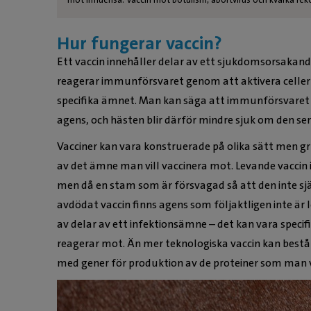
Hur fungerar vaccin?
Ett vaccin innehåller delar av ett sjukdomsorsakande
reagerar immunförsvaret genom att aktivera celler
specifika ämnet. Man kan säga att immunförsvaret tr
agens, och hästen blir därför mindre sjuk om den s
Vacciner kan vara konstruerade på olika sätt men g
av det ämne man vill vaccinera mot. Levande vaccin i
men då en stam som är försvagad så att den inte sjä
avdödat vaccin finns agens som följaktligen inte är 
av delar av ett infektionsämne – det kan vara speci
reagerar mot. Än mer teknologiska vaccin kan bestå
med gener för produktion av de proteiner som man 