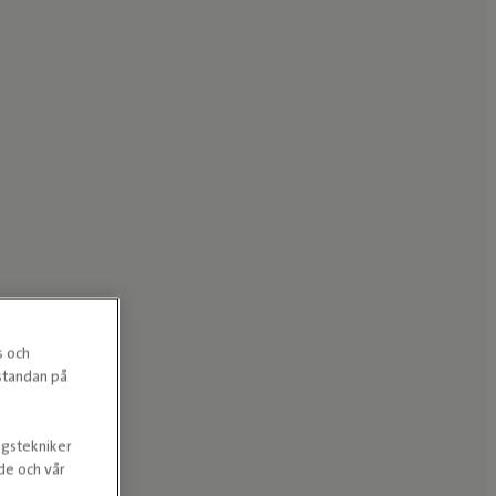
s och
estandan på
ngstekniker
nde och vår