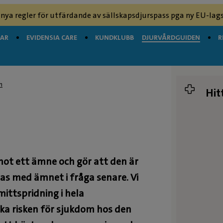
 nya regler för utfärdande av sällskapsdjurspass pga ny EU-lags
GAR
EVIDENSIA CARE
KUNDKLUBB
DJURVÅRDGUIDEN
R
n
Hit
ot ett ämne och gör att den är
ras med ämnet i fråga senare. Vi
ittspridning i hela
ka risken för sjukdom hos den