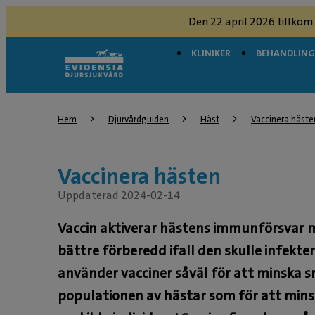
Den 22 april 2026 tillkom
KLINIKER
BEHANDLIN
Hem
Djurvårdguiden
Häst
Vaccinera häste
Vaccinera hästen
Uppdaterad 2024-02-14
Vaccin aktiverar hästens immunförsvar m
bättre förberedd ifall den skulle infekte
använder vacciner såväl för att minska sm
populationen av hästar som för att mins