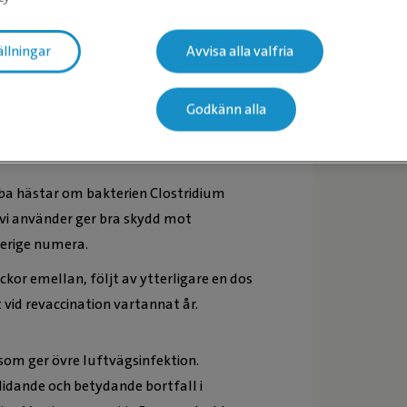
så tillgång till vaccin mot botulism,
en är stor. I andra länder finns en rad
ällningar
Avvisa alla valfria
igt fler vacciner att tillgå för häst.
hov så kan det gå att lösa genom att få
Godkänn alla
ba hästar om bakterien Clostridium
 vi använder ger bra skydd mot
verige numera.
kor emellan, följt av ytterligare en dos
vid revaccination vartannat år.
om ger övre luftvägsinfektion.
 lidande och betydande bortfall i