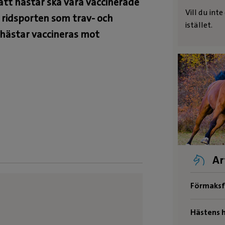
å att hästar ska vara vaccinerade
Vill du int
l ridsporten som trav- och
istället.
 hästar vaccineras mot
Ar
Förmaksf
Hästens h