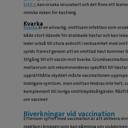
EHV-1
kan orsaka virusabort och det finns ett licensv
minska risken för kastning.
Kvarka
Kvarka
är en allvarlig, smittsam infektion som orsa
både stort lidande för drabbade hästar och kan leda 
leder också till stora avbrott i verksamhet med om
sprids främst genom att en smittad häst kommer till
tillgång till ett vaccin mot kvarka. Grundvaccinati
mellanrum och rekommenderas specifikt till hästar s
upprätthålla skyddet måste vaccinationen upprepas.
lindrigare symtom, men smittan hindras inte helt, v
komplement till övriga smittskyddsåtgärder. Rådf
om vaccinet.
Biverkningar vid vaccination
Eftersom syftet med vaccination är att aktivera imm
reaktion i kroppen som kan påminna om sjukdomen vi