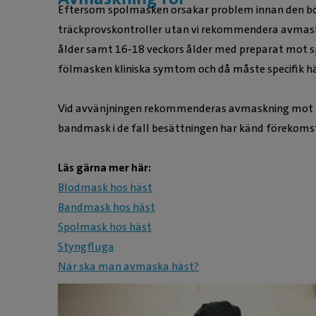
Eftersom spolmasken orsakar problem innan den bör
träckprovskontroller utan vi rekommendera avmaskni
ålder samt 16-18 veckors ålder med preparat mot sp
fölmasken kliniska symtom och då måste specifik hän
Vid avvänjningen rekommenderas avmaskning mot b
bandmask i de fall besättningen har känd förekom
Läs gärna mer här:
Blodmask hos häst
Bandmask hos häst
Spolmask hos häst
Styngfluga
När ska man avmaska häst?