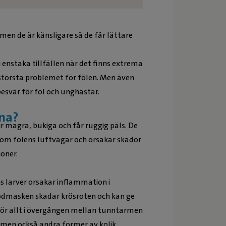
en de är känsligare så de får lättare
enstaka tillfällen när det finns extrema
största problemet för fölen. Men även
esvär för föl och unghästar.
rna?
lir magra, bukiga och får ruggig päls. De
nom fölens luftvägar och orsakar skador
ioner.
s larver orsakar inflammation i
odmasken skadar krösroten och kan ge
för allt i övergången mellan tunntarmen
men också andra former av kolik.