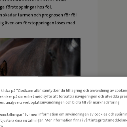
iga förstoppningar hos föl.
m skadar tarmen och prognosen för föl
lig även om förstoppningen löses med
klicka på ”Godkänn alla” samtycker du till lagring och användning av cookie
ekniker på din enhet med syfte att förbättra navigeringen och utveckla pr
n, analysera webbplatsanvändningen och bidra till vår marknadsföring.
ieinställningar” för mer information om användningen av cookies och spårni
t justera dina inställningar. Mer information finns i vårt integritetsmeddela
cy