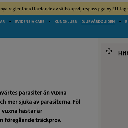
 nya regler för utfärdande av sällskapsdjurspass pga ny EU-lags
GAR
EVIDENSIA CARE
KUNDKLUBB
DJURVÅRDGUIDEN
R
Hit
invärtes parasiter än vuxna
och mer sjuka av parasiterna. Föl
n vuxna hästar är
n föregående träckprov.