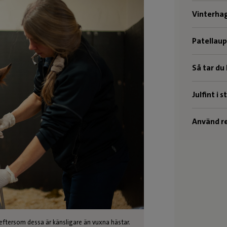
Vinterha
Patellau
Så tar du
Julfint i s
Använd re
 eftersom dessa är känsligare än vuxna hästar.