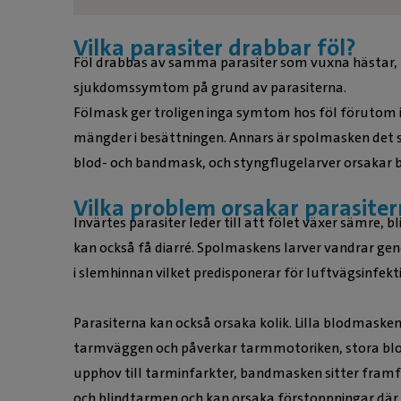
Vilka parasiter drabbar föl?
Föl drabbas av samma parasiter som vuxna hästar, m
sjukdomssymtom på grund av parasiterna.
Fölmask ger troligen inga symtom hos föl förutom i 
mängder i besättningen. Annars är spolmasken det 
blod- och bandmask, och styngflugelarver orsakar b
Vilka problem orsakar parasite
Invärtes parasiter leder till att fölet växer sämre, b
kan också få diarré. Spolmaskens larver vandrar ge
i slemhinnan vilket predisponerar för luftvägsinfekt
Parasiterna kan också orsaka kolik. Lilla blodmasken
tarmväggen och påverkar tarmmotoriken, stora bl
upphov till tarminfarkter, bandmasken sitter fram
och blindtarmen och kan orsaka förstoppningar där 