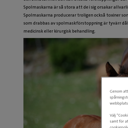
Spolmaskarna är så stora att de i sig orsakar allvarl
Spolmaskarna producerar troligen också toxiner so
som drabbas av spolmaskförstoppning är tyvärr då
medicinsk eller kirurgisk behandling.
Genom att 
spårningst
webbplatse
Välj ”Cook
samt för at
cookiepoli