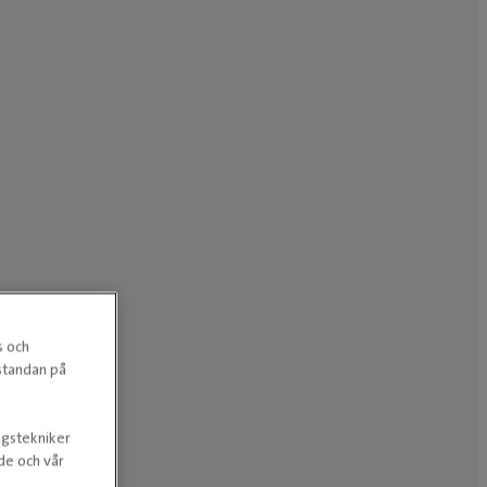
s och
estandan på
ngstekniker
nde och vår