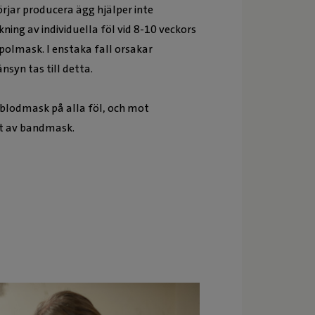
jar producera ägg hjälper inte
ng av individuella föl vid 8-10 veckors
olmask. I enstaka fall orsakar
syn tas till detta.
lodmask på alla föl, och mot
st av bandmask.