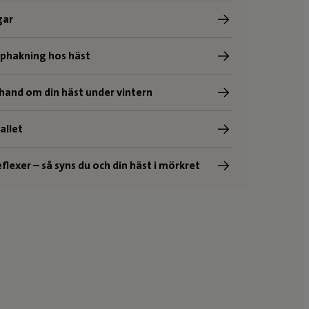
gar
pphakning hos häst
 hand om din häst under vintern
tallet
flexer – så syns du och din häst i mörkret