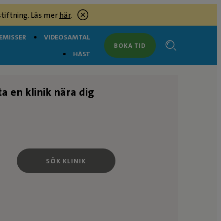
tiftning. Läs mer
här
.
EMISSER
VIDEOSAMTAL
BOKA TID
HÄST
ta en klinik nära dig
SÖK KLINIK