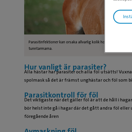
Inst
Parasitinfektioner kan orsaka allvarlig kolik hos föl. Spolmaski
tunntarmarna.
Hur vanligt är parasiter?
Alla hästar har parasiter och alla föl utsätts! Vux
spolmask så det är främst unghästar och föl som bid
Parasitkontroll för föl
Det viktigaste när det gäller föl är att de håll i hag
bör helst inte gå i hagar där det gått andra föl ell
föregående åren
Avmaskning föl