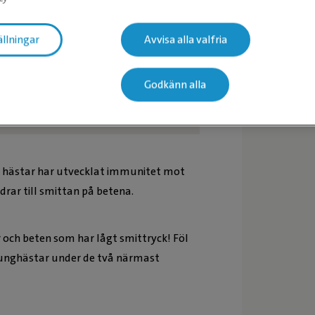
ällningar
Avvisa alla valfria
Godkänn alla
nfektion kan till exempel leda till förstoppning i
na hästar har utvecklat immunitet mot
rar till smittan på betena.
ar och beten som har lågt smittryck! Föl
er unghästar under de två närmast