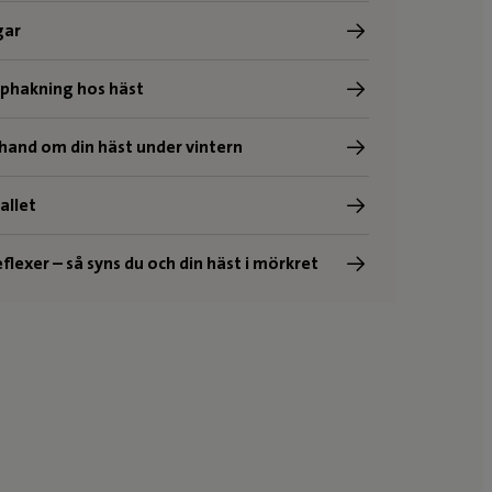
gar
pphakning hos häst
 hand om din häst under vintern
tallet
flexer – så syns du och din häst i mörkret