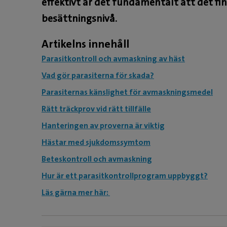
effektivt är det fundamentalt att det fi
besättningsnivå.
Artikelns innehåll
Parasitkontroll och avmaskning av häst
Vad gör parasiterna för skada?
Parasiternas känslighet för avmaskningsmedel
Rätt träckprov vid rätt tillfälle
Hanteringen av proverna är viktig
Hästar med sjukdomssymtom
Beteskontroll och avmaskning
Hur är ett parasitkontrollprogram uppbyggt?
Läs gärna mer här: