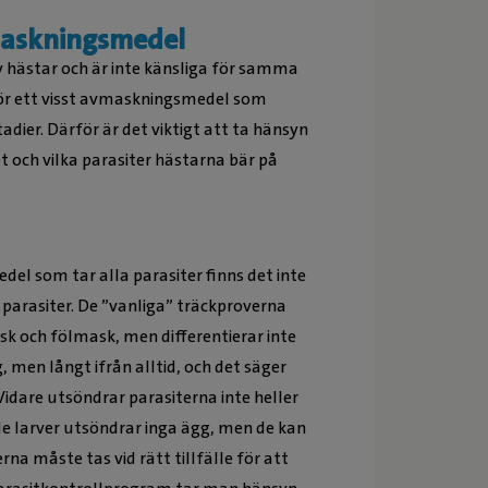
maskningsmedel
v hästar och är inte känsliga för samma
ör ett visst avmaskningsmedel som
tadier. Därför är det viktigt att ta hänsyn
 och vilka parasiter hästarna bär på
del som tar alla parasiter finns det inte
s parasiter. De ”vanliga” träckproverna
k och fölmask, men differentierar inte
 men långt ifrån alltid, och det säger
idare utsöndrar parasiterna inte heller
de larver utsöndrar inga ägg, men de kan
na måste tas vid rätt tillfälle för att