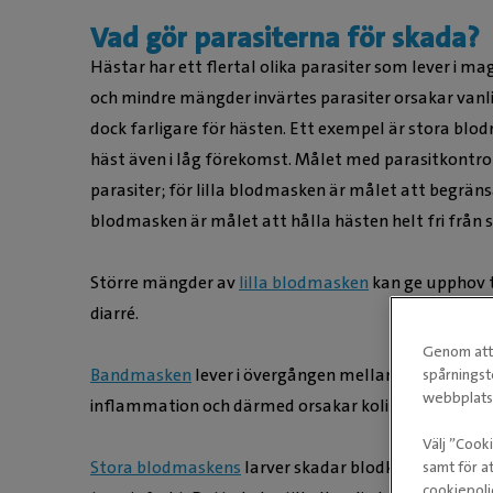
Vad gör parasiterna för skada?
Hästar har ett flertal olika parasiter som lever i m
och mindre mängder invärtes parasiter orsakar vanli
dock farligare för hästen. Ett exempel är stora b
häst även i låg förekomst. Målet med parasitkontroll
parasiter; för lilla blodmasken är målet att begrä
blodmasken är målet att hålla hästen helt fri från 
Större mängder av
lilla blodmasken
kan ge upphov t
diarré.
Genom att 
Bandmasken
lever i övergången mellan tunntarm oc
spårningst
webbplatse
inflammation och därmed orsakar kolik.
Välj ”Cook
Stora blodmaskens
larver skadar blodkärlen i tarm
samt för at
cookiepoli