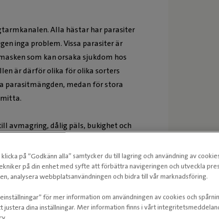
agtarmkanalen. Alla hästar har parasiter
gen inga problem. Vissa parasiter är
lodmasken som kan orsaka sjukdom hos
en är därför olika för olika sorters
nsa parasitmängden, medan för stora
smitta.
ill avmagring, dålig päls, bukighet och
klicka på ”Godkänn alla” samtycker du till lagring och användning av cookie
h grovtarm där de ger upphov till
ekniker på din enhet med syfte att förbättra navigeringen och utveckla pr
n, analysera webbplatsanvändningen och bidra till vår marknadsföring.
ieinställningar” för mer information om användningen av cookies och spårni
arnas krös och kan orsaka blodpropp och
t justera dina inställningar. Mer information finns i vårt integritetsmeddela
cy