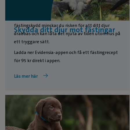
Fästingbett kan sprida sjukdomar, och därför är det
viktigt att skydda din hund eller katt. Med rätt
fästingskydd minskar du risken för att ditt djur
Skydda ditt djur mot fästingar
drabbas och kan låta det njuta av tiden utomhus på
ett tryggare sätt.
Ladda ner Evidensia-appen och få ett fästingrecept
för 95 kr direkt i appen.
Läs mer här