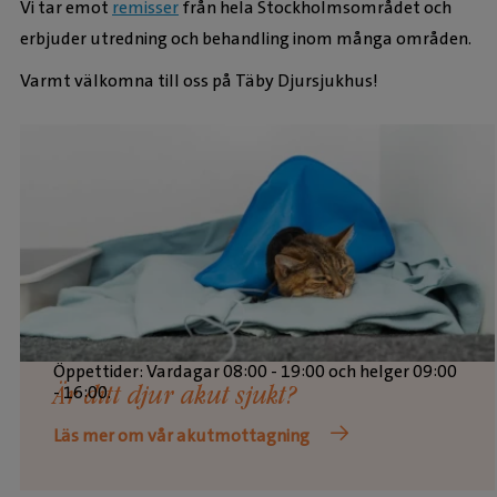
Vi tar emot
remisser
från hela Stockholmsområdet och
erbjuder utredning och behandling inom många områden.
Varmt välkomna till oss på Täby Djursjukhus!
Vår akutmottagning är öppen alla dagar och
kvällar, året om.
Öppettider: Vardagar 08:00 - 19:00 och helger 09:00
- 16:00.
Är ditt djur akut sjukt?
Läs mer om vår akutmottagning