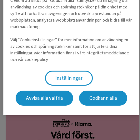
Genom att klicka på ”Godkänn alla” samtycker du till lagring och
användning av cookies och spårningstekniker på din enhet med
syfte att förbättra navigeringen och utveckla prestandan på
webbplatsen, analysera webbplatsanvändningen och bidra till vår
marknadsföring.
Välj ”Cookieinställningar” för mer information om användningen
Med Evidensia-appen bokar du smidigt både
av cookies och spårningstekniker samt för att justera dina
veterinärbesök på klinik och ett videosamtal med en
inställningar. Mer information finns i vårt integritetsmeddelande
Evidensia-appen - Boka
av våra veterinärer i mobilen eller surfplattan. Du
och vår cookiepolicy
väljer det som passar dig och ditt djur bäst. Då de
klinikbesök och videosamtal
två bokningsalternativen enas i appen finns
Evidensia alltid där för er, oavsett tidpunkt eller var
Inställningar
ni än är.
Ladda ner Evidensia-appen här
Avvisa alla valfria
Godkänn alla