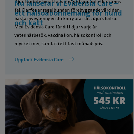
Nu lanserar vi Evidensia Care –
Djur kan inte berätta när något gör ont eller känns
fel. Därför är regelbunden förebyggande vård den
ett hälsoabonnemang för hund
bästa investeringen du kan göra i ditt djurs hälsa.
och katt
Med Evidensia Care får ditt djur varje år
veterinärbesök, vaccination, hälsokontroll och
mycket mer, samlat i ett fast månadspris.
Upptäck Evidensia Care
Att ha en valp eller kattunge är fantastiskt – men