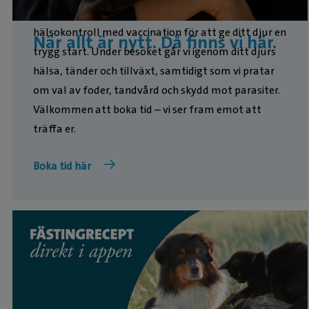
kräver också tålamod och omsorg. Boka en
hälsokontroll med vaccination för att ge ditt djur en
När allt är nytt. Då finns vi här.
trygg start. Under besöket går vi igenom ditt djurs
hälsa, tänder och tillväxt, samtidigt som vi pratar
om val av foder, tandvård och skydd mot parasiter.
Välkommen att boka tid – vi ser fram emot att
träffa er.
Boka tid här