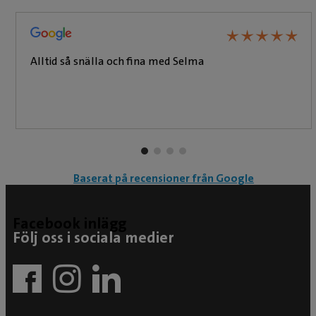
★
★
★
★
★
★
★
★
★
★
Alltid så snälla och fina med Selma
Baserat på recensioner från Google
Facebook inlägg
Följ oss i sociala medier