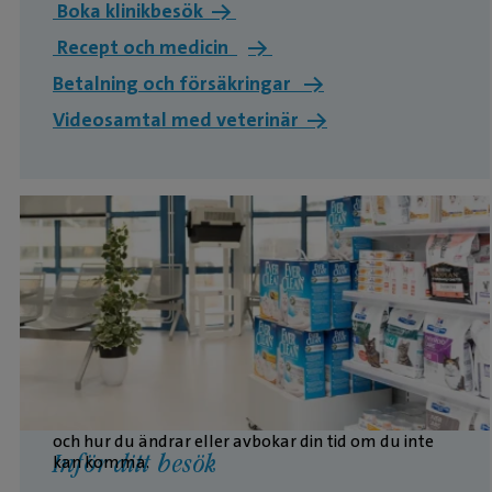
Boka klinikbesök →
Recept och medicin
→
Betalning och försäkringar →
Videosamtal med veterinär →
Här hittar du viktig information inför ditt besök hos
oss, till exempel hur du hittar hit, om in-checkning
och hur du ändrar eller avbokar din tid om du inte
kan komma.
Inför ditt besök