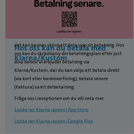
Ibland kommer en veterinärkostnad oväntat och
det kan kännas skönt att dela upp sin betalning. Hos
Hos oss kan du betala med
oss kan du skräddarsy din betalningsplan efter just
Klarna/Kustom
dina behov. Vi erbjuder betalning via
Klarna/Kustom, där du kan välja att betala direkt
(via kort eller banköverföring), betala senare
(faktura) samt delbetalning.
Fråga oss i receptionen om du vill veta mer.
Ladda ner Klarna-appen i App Store
Ladda ner Klarna-appen i Google Play