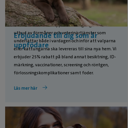
Hos oss får du som uppfödare tillgång till ett brett
utbud av förmåner och veterinärtjänster som
Erbjudande till dig som är
underlättar både i vardagen och inför att valparna
uppfödare
eller kattungarna ska levereras till sina nya hem. Vi
erbjuder 25% rabatt på bland annat besiktning, ID-
märkning, vaccinationer, screening och röntgen,
förlossningskomplikationer samt foder.
Läs mer här