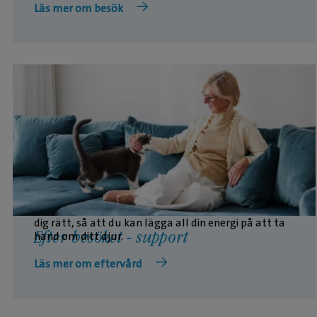
Läs mer om besök
När besöket är över kan det fortfarande finnas
frågor eller funderingar. Vi finns här för att guida
dig rätt, så att du kan lägga all din energi på att ta
hand om ditt djur.
Efter besöket - support
Läs mer om eftervård