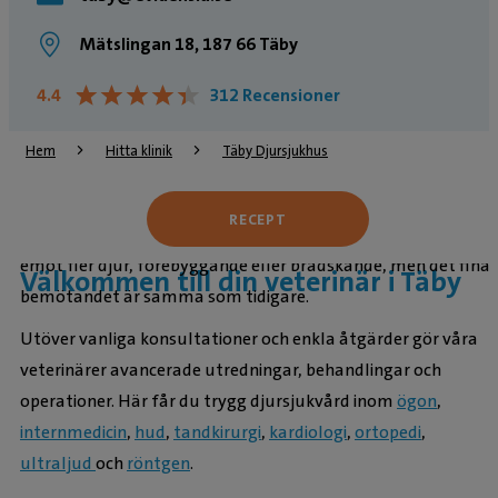
Mätslingan 18, 187 66 Täby
★
★
★
★
★
★
★
★
★
★
4.4
312 Recensioner
Hem
Hitta klinik
Täby Djursjukhus
Arninge Djurklinik har blivit Täby Djursjukhus med ökad
RECEPT
kapacitet, kvällsöppet och
akutmottagning
. Nu kan vi ta
emot fler djur, förebyggande eller brådskande, men det fina
Välkommen till din veterinär i Täby
bemötandet är samma som tidigare.
Utöver vanliga konsultationer och enkla åtgärder gör våra
veterinärer avancerade utredningar, behandlingar och
operationer. Här får du trygg djursjukvård inom
ögon
,
internmedicin
,
hud
,
tandkirurgi
,
kardiologi
,
ortopedi
,
ultraljud
och
röntgen
.