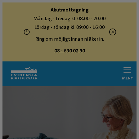
Akutmottagning
Måndag - fredag kl. 08:00 - 20:00
Lördag - söndag kl. 09:00 - 16:00
Ring om möjligt innan ni åker in.
08 - 630 02 90
MENY