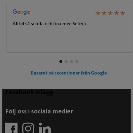
★
★
★
★
★
★
★
★
★
★
Alltid så snälla och fina med Selma
Baserat på recensioner från Google
Facebook inlägg
Följ oss i sociala medier