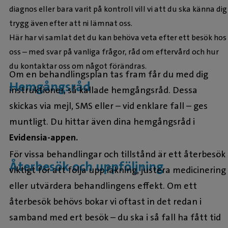
diagnos eller bara varit på kontroll vill vi att du ska känna dig
trygg även efter att ni lämnat oss.
Här har vi samlat det du kan behöva veta efter ett besök hos
oss – med svar på vanliga frågor, råd om eftervård och hur
du kontaktar oss om något förändras.
Om en behandlingsplan tas fram får du med dig
Hemgångsråd
instruktioner, så kallade hemgångsråd. Dessa
skickas via mejl, SMS eller – vid enklare fall – ges
muntligt. Du hittar även dina hemgångsråd i
Evidensia-appen.
För vissa behandlingar och tillstånd är ett återbesök
Återbesök och uppföljning
viktigt för att följa upp läkning, justera medicinering
eller utvärdera behandlingens effekt. Om ett
återbesök behövs bokar vi oftast in det redan i
samband med ert besök – du ska i så fall ha fått tid