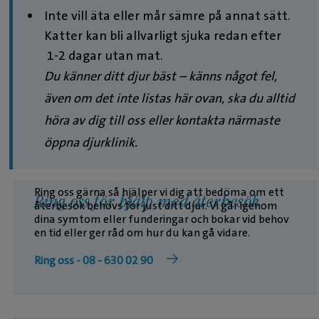
Inte vill äta eller mår sämre på annat sätt.
Katter kan bli allvarligt sjuka redan efter
1-2 dagar utan mat.
Du känner ditt djur bäst – känns något fel,
även om det inte listas här ovan, ska du alltid
höra av dig till oss eller kontakta närmaste
öppna djurklinik.
Ring oss gärna så hjälper vi dig att bedöma om ett
Ring oss för hjälp med återbesök
återbesök behövs för just ditt djur. Vi går igenom
dina symtom eller funderingar och bokar vid behov
en tid eller ger råd om hur du kan gå vidare.
Ring oss - 08 - 630 02 90