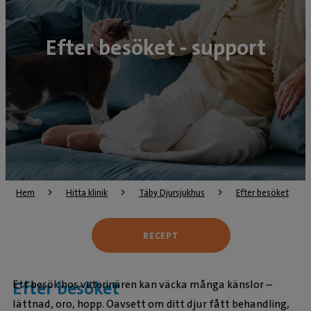
Efter besöket - support
Hem
Hitta klinik
Täby Djursjukhus
Efter besöket
RECEPT
Ett besök hos veterinären kan väcka många känslor –
Efter besöket
lättnad, oro, hopp. Oavsett om ditt djur fått behandling,