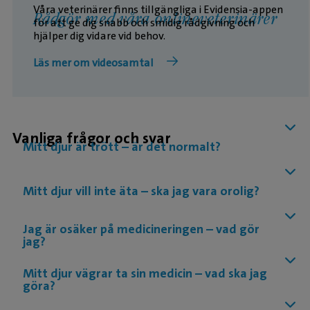
Våra veterinärer finns tillgängliga i Evidensia-appen
Rådgör med våra onlineveterinärer
för att ge dig snabb och smidig rådgivning och
hjälper dig vidare vid behov.
Läs mer om videosamtal
Vanliga frågor och svar
Mitt djur är trött – är det normalt?
Mitt djur vill inte äta – ska jag vara orolig?
Jag är osäker på medicineringen – vad gör
jag?
Mitt djur vägrar ta sin medicin – vad ska jag
göra?