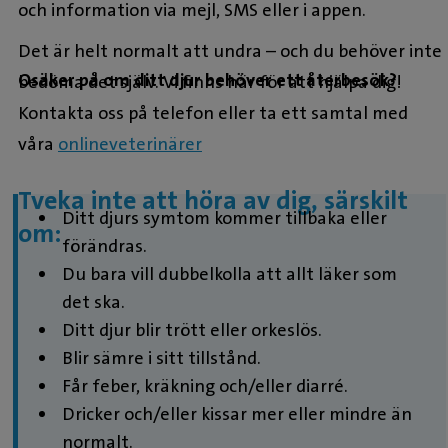
och information via mejl, SMS eller i appen.
Det är helt normalt att undra – och du behöver inte
Osäker på om ditt djur behöver ett återbesök?
bedöma det själv. Vi finns här för att hjälpa dig!
Kontakta oss på telefon eller ta ett samtal med
våra
onlineveterinärer
Tveka inte att höra av dig, särskilt
Ditt djurs symtom kommer tillbaka eller
om:
förändras.
Du bara vill dubbelkolla att allt läker som
det ska.
Ditt djur blir trött eller orkeslös.
Blir sämre i sitt tillstånd.
Får feber, kräkning och/eller diarré.
Dricker och/eller kissar mer eller mindre än
normalt.