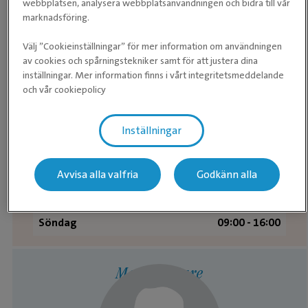
webbplatsen, analysera webbplatsanvändningen och bidra till vår
marknadsföring.
Akutvård
Välj ”Cookieinställningar” för mer information om användningen
Måndag
08:00 - 19:00
av cookies och spårningstekniker samt för att justera dina
inställningar. Mer information finns i vårt integritetsmeddelande
Tisdag
08:00 - 19:00
och vår cookiepolicy
Onsdag
08:00 - 19:00
Inställningar
Torsdag
08:00 - 19:00
Fredag
08:00 - 19:00
Avvisa alla valfria
Godkänn alla
Lördag
09:00 - 16:00
Söndag
09:00 - 16:00
Medarbetare