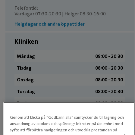
Telefontid:
Vardagar 07:30-20:30 | Helger 08:30-16:00
Helgdagar och andra öppettider
Kliniken
Måndag
08:00 ­- 20:30
Tisdag
08:00 ­- 20:30
Onsdag
08:00 ­- 20:30
Torsdag
08:00 ­- 20:30
Fredag
08:00 ­- 20:30
Lördag
09:00 ­- 16:00
Genom att klicka på ”Godkänn alla” samtycker du till lagring och
användning av cookies och spårningstekniker på din enhet med
Söndag
09:00 ­- 16:00
syfte att förbättra navigeringen och utveckla prestandan på