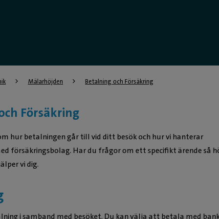
nik
Mälarhöjden
Betalning och Försäkring
och Försäkring
m hur betalningen går till vid ditt besök och hur vi hanterar
med försäkringsbolag. Har du frågor om ett specifikt ärende så h
älper vi dig.
g
alning i samband med besöket. Du kan välja att betala med bank