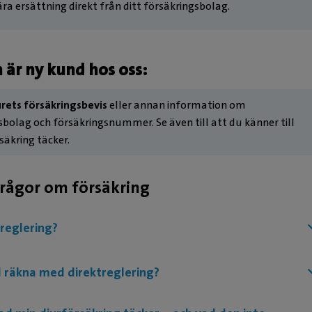
ra ersättning direkt från ditt försäkringsbolag.
internationell påb
inom kirurgi. Just nu
vidareutbildar sig 
★
★
 är ny kund hos oss:
till steg 1-speciali
och kattens sjukdo
Fantastisk vänlig och positi
urets försäkringsbevis
eller annan information om
även vidareutbi
Toppen att man kunde boka 
sbolag och försäkringsnummer. Se även till att du känner till
tandvård och ut
Fick mkt bra information.
säkring täcker.
enklare till mer 
ingrepp som stabil
rågor om försäkring
symfysfrakt
treglering?
id räkna med direktreglering?