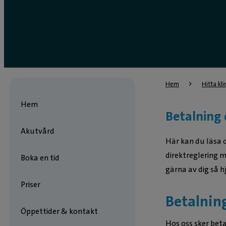
Hem
Hitta kli
Hem
Betalning 
Akutvård
Här kan du läsa o
direktreglering 
Boka en tid
gärna av dig så hj
Priser
Betalnin
Öppettider & kontakt
Hos oss sker bet