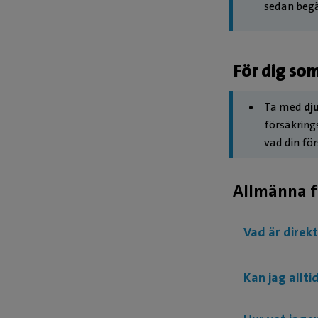
sedan begä
För dig som
Ta med
dj
försäkring
vad din för
Allmänna f
Vad är direk
Kan jag allt