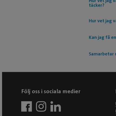
Hur vet jag 
täcker?
Hur vet jag v
Kan jag få e
Samarbetar n
Följ oss i sociala medier