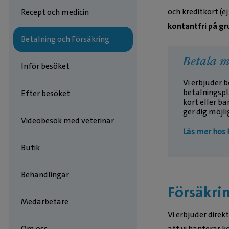
och kreditkort (e
Recept och medicin
kontantfri på gr
Betalning och Försäkring
Betala m
Inför besöket
Vi erbjuder 
betalningspla
Efter besöket
kort eller b
ger dig möjli
Videobesök med veterinär
Läs mer hos 
Butik
Behandlingar
Försäkri
Medarbetare
Vi erbjuder direk
att vi hanterar 
Om oss