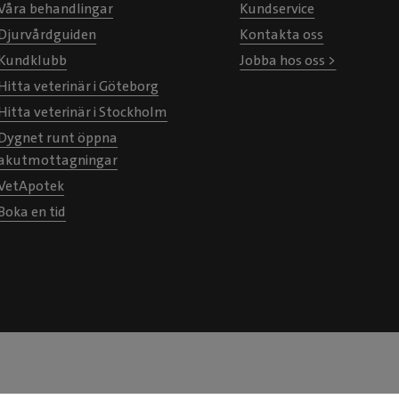
Våra behandlingar
Kundservice
Djurvårdguiden
Kontakta oss
Kundklubb
Jobba hos oss >
Hitta veterinär i Göteborg
Hitta veterinär i Stockholm
Dygnet runt öppna
akutmottagningar
VetApotek
Boka en tid