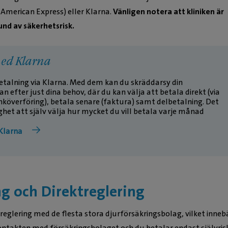
j American Express) eller Klarna.
Vänligen notera att kliniken är
und av säkerhetsrisk.
ed Klarna
betalning via Klarna. Med dem kan du skräddarsy din
n efter just dina behov, där du kan välja att betala direkt (via
anköverföring), betala senare (faktura) samt delbetalning. Det
ghet att själv välja hur mycket du vill betala varje månad
Klarna
ng och Direktreglering
treglering med de flesta stora djurförsäkringsbolag, vilket inneb
kontakten med försäkringsbolaget och du betalar endast självris