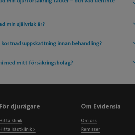
vad min djurförsäkring täcker – och vad den inte
ad min självrisk är?
n kostnadsuppskattning innan behandling?
i med mitt försäkringsbolag?
För djurägare
Om Evidensia
Hitta klinik
Om oss
Hitta hästklinik >
Remisser