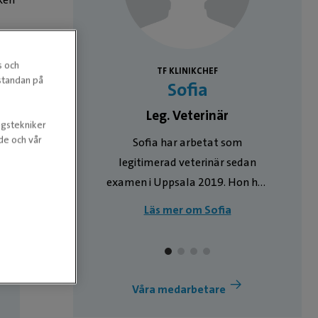
s och
TF KLINIKCHEF
a
estandan på
Sofia
inär
Leg. Veterinär
ngstekniker
 hos oss med
nde och vår
Sofia har arbetat som
r kirurgi,
legitimerad veterinär sedan
d, akutvård
examen i Uppsala 2019. Hon har
 har
andra
tidigare jobbat på
Läs mer om Sofia
tvåårig
smådjurskliniker i Uppsala och
dning i
Göteborg, och har sedan 2024
 (General
flyttat hem till Stockholm och
cate in Small
börjat jobba på Mälarhöjdens
Våra medarbetare
nder hösten
Veterinärpraktik. Sofia träffar ni
gCert SAS, en