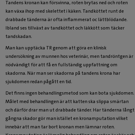
Tandens kronan kan försvinna, roten brytas ned och roten
kan växa ihop med skelettet i käken. Tandköttet runt de
drabbade tänderna är ofta inflammerat oc lättblödande.
Ibland ses tillväxt av tandköttet och läkkött som täcker
tandskadan.
Man kan upptäcka TR genom att göra en klinisk
undersökning av munnen hos veterinär, men tandröntgen är
nödvändigt för att få en fullständig uppfattning om
skadorna. När man ser skadorna på tandens krona har
sjukdomen redan pågått en tid.
Det finns ingen behandlingsmetod som kan bota sjukdomen.
Målet med behandlingen är att katten ska slippa smärtan
och därför drar man ut drabbade tänder. Har tänderna långt
gångna skador gör man istället en kronamputation vilket
innebär att man tar bort kronan men lämnar roten.