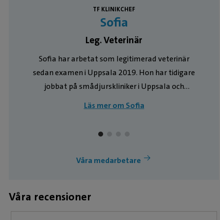
TF KLINIKCHEF
Sofia
Leg. Veterinär
Sofia har arbetat som legitimerad veterinär
sedan examen i Uppsala 2019. Hon har tidigare
jobbat på smådjurskliniker i Uppsala och
Göteborg, och har sedan 2024 flyttat hem till
Läs mer om Sofia
Stockholm och börjat jobba på Mälarhöjdens
Veterinärpraktik. Sofia träffar ni mest ute på
polikliniken, men även inne på operation.
Hemma finns de två dansk-svenska
Våra medarbetare
s
gårdshundarna som hon tränar agility med.
Våra recensioner