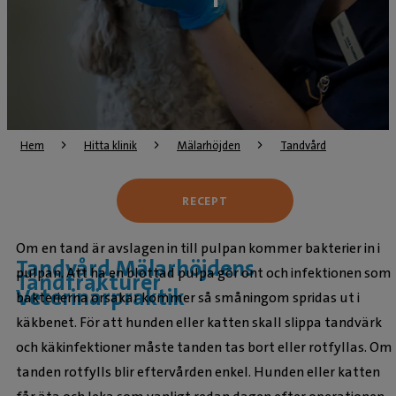
Hem
Hitta klinik
Mälarhöjden
Tandvård
RECEPT
Om en tand är avslagen in till pulpan kommer bakterier in i
Tandvård Mälarhöjdens
pulpan. Att ha en blottad pulpa gör ont och infektionen som
Tandfrakturer
Veterinärpraktik
bakterierna orsakar kommer så småningom spridas ut i
käkbenet. För att hunden eller katten skall slippa tandvärk
och käkinfektioner måste tanden tas bort eller rotfyllas. Om
tanden rotfylls blir eftervården enkel. Hunden eller katten