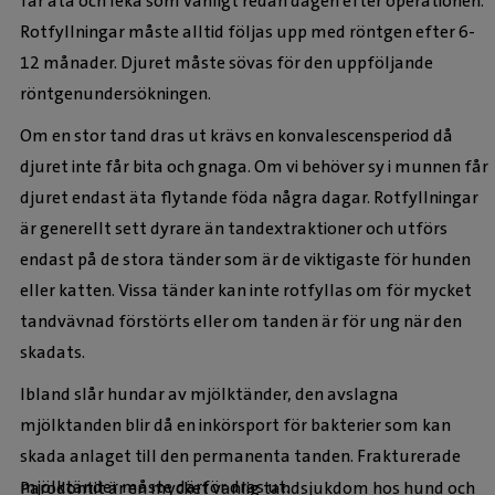
får äta och leka som vanligt redan dagen efter operationen.
Rotfyllningar måste alltid följas upp med röntgen efter 6-
12 månader. Djuret måste sövas för den uppföljande
röntgenundersökningen.
Om en stor tand dras ut krävs en konvalescensperiod då
djuret inte får bita och gnaga. Om vi behöver sy i munnen får
djuret endast äta flytande föda några dagar. Rotfyllningar
är generellt sett dyrare än tandextraktioner och utförs
endast på de stora tänder som är de viktigaste för hunden
eller katten. Vissa tänder kan inte rotfyllas om för mycket
tandvävnad förstörts eller om tanden är för ung när den
skadats.
Ibland slår hundar av mjölktänder, den avslagna
mjölktanden blir då en inkörsport för bakterier som kan
skada anlaget till den permanenta tanden. Frakturerade
mjölktänder måste därför dras ut.
Parodontit är en mycket vanlig tandsjukdom hos hund och