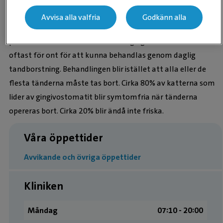
bort.
Avvisa alla valfria
Godkänn alla
Behandlingen av gingivostomatit går ut på att ta bort
placken från munnen. Katter med gingivostomatit har
oftast för ont för att kunna behandlas genom daglig
tandborstning. Behandlingen blir istället att alla eller de
flesta tänderna måste tas bort. Cirka 80% av katterna som
lider av gingivostomatit blir symtomfria när tänderna
opereras bort. Cirka 20% blir ändå inte friska.
Våra öppettider
Avvikande och övriga öppettider
Kliniken
Måndag
07:10 ­- 20:00