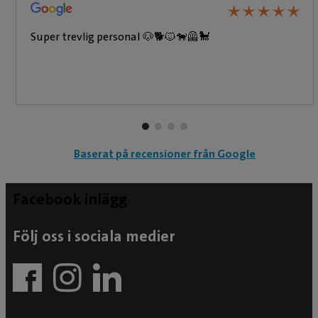
★
★
★
★
★
★
★
★
★
★
Super trevlig personal 🐶🐕🐱🐕‍🦺🐩
Baserat på recensioner från Google
Facebook inlägg
Följ oss i sociala medier