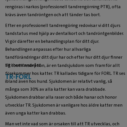
rengöras i narkos (professionell tandrengörning PTR), ofta
krävs även tandröntgen och att tänder tas bort.
Efter en professionell tandrengöring redovisar vi ditt djurs
tandstatus med hjälp av dentalkort och tandröntgenbilder.
Vi gör därefter en behandlingsplan för ditt djur.
Behandlingen anpassas efter hur allvarliga
tandförändringar ditt djur har och efter hur ditt djur finner
sig i hemtandvård.
TR tooth resorption, är en tandsjukdom som framför allt
förekommer hos katter. TR kallades tidigare för FORL. TR ses
TR-FORL
ibland även hos hund. Sjukdomen är relativt vanlig, så
många som 30% av alla katter kan vara drabbade.
Sjukdomen drabbar alla raser och både hanar och honor
utvecklar TR. Sjukdomen är vanligare hos äldre katter men
även unga katter kan drabbas.
Man vet inte vad som är orsaken till att TR utvecklas, och