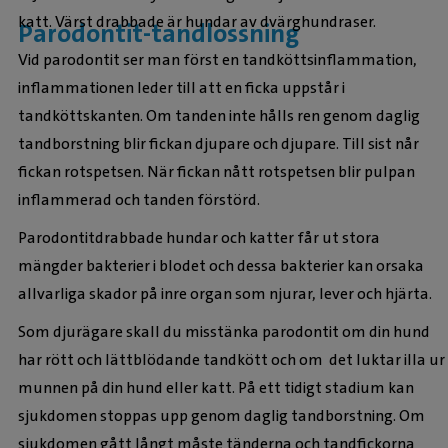
katt. Värst drabbade är hundar av dvärghundraser.
Parodontit-tandlossning
Vid parodontit ser man först en tandköttsinflammation,
inflammationen leder till att en ficka uppstår i
tandköttskanten. Om tanden inte hålls ren genom daglig
tandborstning blir fickan djupare och djupare. Till sist når
fickan rotspetsen. När fickan nått rotspetsen blir pulpan
inflammerad och tanden förstörd.
Parodontitdrabbade hundar och katter får ut stora
mängder bakterier i blodet och dessa bakterier kan orsaka
allvarliga skador på inre organ som njurar, lever och hjärta.
Som djurägare skall du misstänka parodontit om din hund
har rött och lättblödande tandkött och om det luktar illa ur
munnen på din hund eller katt. På ett tidigt stadium kan
sjukdomen stoppas upp genom daglig tandborstning. Om
sjukdomen gått långt måste tänderna och tandfickorna