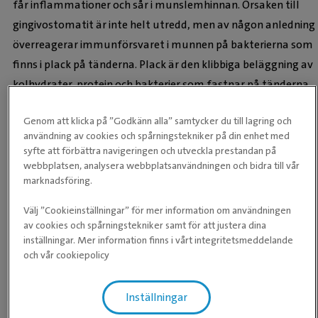
får inflammationer och sår i munslemhinnan. Orsaken till
gingivostomatit är inte helt utredd, men av någon anledning
överreagerar immunförsvaret i munnen på bakterierna som
finns i plack på tänderna. Plack är den klibbiga beläggning av
kolhydrater, protein och bakterier som fastnar på tänderna
efter att vi ätit.
Genom att klicka på ”Godkänn alla” samtycker du till lagring och
Eftersom katter med gingivostomatit har mycket ont i
användning av cookies och spårningstekniker på din enhet med
munnen är smärtlindring nödvändig. Många katter med
syfte att förbättra navigeringen och utveckla prestandan på
webbplatsen, analysera webbplatsanvändningen och bidra till vår
gingivostomatit behöver även antibiotikabehandlas.
marknadsföring.
Antibiotikabehandlingen löser inte problemen långsiktigt, då
katten egentligen inte blivit sjuk av bakterier. Det är istället
Välj ”Cookieinställningar” för mer information om användningen
av cookies och spårningstekniker samt för att justera dina
kattens immunförsvar som överreagerat på de bakterier
inställningar. Mer information finns i vårt integritetsmeddelande
som normalt finns i munnen hos alla katter. Antibiotika
och vår cookiepolicy
sätts in om katten har så ont att den inte vill äta, eller om
förändringarna i munslemhinnan är så stora att
Inställningar
munslemhinnan inte förväntas läka när tänder opereras