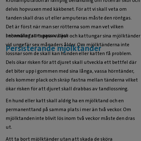
Kronamputation är lämplig behandling om roten är skör och
delvis hopvuxen med käkbenet. För att vi skall veta om
tanden skall dras ut eller amputeras måste den röntgas.
Det är först när man ser rötterna som man vet vilken
behandling som passar bäst.
I normala fall tappar valpar och kattungar sina mjölktänder
vid ungefär sex månaders ålder. Om mjölktänderna inte
Persisterande mjölktänder
lossnar som de skall kan hunden eller katten få problem.
Dels ökar risken för att djuret skall utveckla ett bettfel där
det biter upp i gommen med sina långa, vassa hörntänder,
dels kommer plack och skräp fastna mellan tänderna vilket
ökar risken för att djuret skall drabbas av tandlossning.
En hund eller katt skall aldrig ha en mjölktand och en
permanenttand på samma plats i mer än två veckor. Om
mjölktanden inte blivit lös inom två veckor måste den dras
ut.
Att ta bort mjölktänder utan att skada de sköra