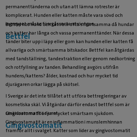
permanenttänderna och utan att lämna rotrester är
komplicerat. Hunden eller katten måste vara sövd och
ingreppet måste föregås av tandröntgen.
Bettfel hos hund och katt blir ofta smärtsamma då hundar
och katter har långa och vassa permanenttänder. När dessa
Bettfel
tänder biter upp i läpp eller gom kan hunden eller katten få
allvarliga och smärtsamma bitskador. Bettfel kan åtgärdas
med tandställning, tandextraktion eller genom nedkortning
och rotfyllning av tanden. Behandling avgörs utifrån
hundens/kattens? ålder, kostnad och hur mycket tid
djurägaren orkar lägga på skötsel.
I Sverige är det inte tillåtet att utföra bettregleringar av
kosmetiska skäl. Vi åtgärdar därför endast bettfel som är
smärtsamma för djuret.
Gingivostomatit är en mycket smärtsam sjukdom.
Gingivostamatit är en inflammation i munslemhinnan
Gingivostomatit
framför allt i svalget. Katter som lider av gingivostomatit