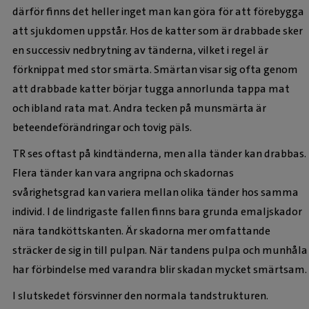
därför finns det heller inget man kan göra för att förebygga
att sjukdomen uppstår. Hos de katter som är drabbade sker
en successiv nedbrytning av tänderna, vilket i regel är
förknippat med stor smärta. Smärtan visar sig ofta genom
att drabbade katter börjar tugga annorlunda tappa mat
och ibland rata mat. Andra tecken på munsmärta är
beteendeförändringar och tovig päls.
TR ses oftast på kindtänderna, men alla tänder kan drabbas.
Flera tänder kan vara angripna och skadornas
svårighetsgrad kan variera mellan olika tänder hos samma
individ. I de lindrigaste fallen finns bara grunda emaljskador
nära tandköttskanten. Är skadorna mer omfattande
sträcker de sig in till pulpan. När tandens pulpa och munhåla
har förbindelse med varandra blir skadan mycket smärtsam.
I slutskedet försvinner den normala tandstrukturen.