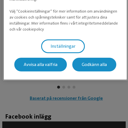
Våra medarbetare
Välj ”Cookieinställningar” för mer information om användningen
av cookies och spårningstekniker samt för att justera dina
Våra recensioner
inställningar. Mer information finns i vårt integritetsmeddelande
och vår cookiepolicy
★
★
★
★
★
★
★
★
★
★
Inställningar
Trevligt bemötande, vår valp va avslappnad vid
vaccinationen då de tog sig tid med honom.
Avvisa alla valfria
Godkänn alla
Baserat på recensioner från Google
Facebook inlägg