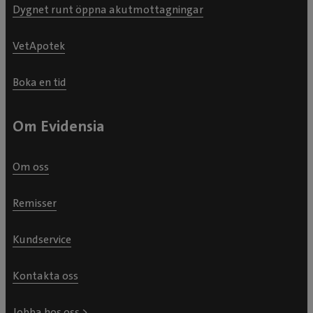
Dygnet runt öppna akutmottagningar
VetApotek
Boka en tid
Om Evidensia
Om oss
Remisser
Kundservice
Kontakta oss
Jobba hos oss >