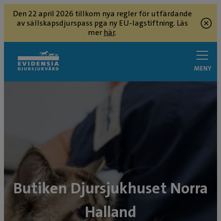
Den 22 april 2026 tillkom nya regler för utfärdande
av sällskapsdjurspass pga ny EU-lagstiftning. Läs
mer
här
.
MENY
Butiken Djursjukhuset Norra
Halland