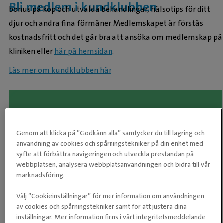
Bli medlem i kundklubben
bonus på köp och utvalda behandlingar, hälsotips för ditt
djur och andra fina förmåner. Medlemskapet är förstås
kostnadsfritt och det går bra att ansöka om medlemskap på
kliniken eller
här på hemsidan
.
Läs mer om kundklubben här
Genom att klicka på ”Godkänn alla” samtycker du till lagring och
användning av cookies och spårningstekniker på din enhet med
syfte att förbättra navigeringen och utveckla prestandan på
webbplatsen, analysera webbplatsanvändningen och bidra till vår
marknadsföring.
Välj ”Cookieinställningar” för mer information om användningen
VetApotek erbjuder dig som djurägare att beställa
av cookies och spårningstekniker samt för att justera dina
VetApotek - Ditt djurapotek online
receptbelagda djurläkemedel, foder och kvalitetstillbehör
inställningar. Mer information finns i vårt integritetsmeddelande