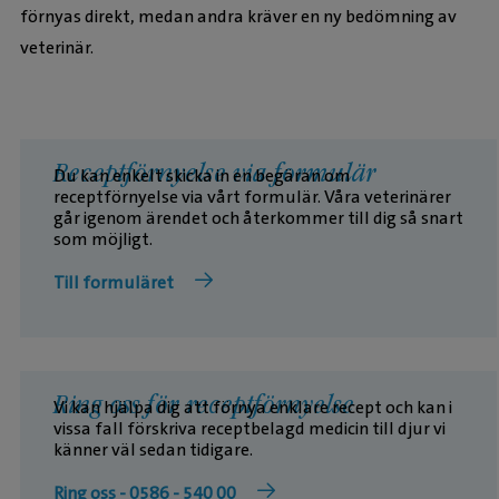
förnyas direkt, medan andra kräver en ny bedömning av
veterinär.
Receptförnyelse via formulär
Du kan enkelt skicka in en begäran om
receptförnyelse via vårt formulär. Våra veterinärer
går igenom ärendet och återkommer till dig så snart
som möjligt.
Till formuläret
Ring oss för receptförnyelse
Vi kan hjälpa dig att förnya enklare recept och kan i
vissa fall förskriva receptbelagd medicin till djur vi
känner väl sedan tidigare.
Ring oss - 0586 - 540 00