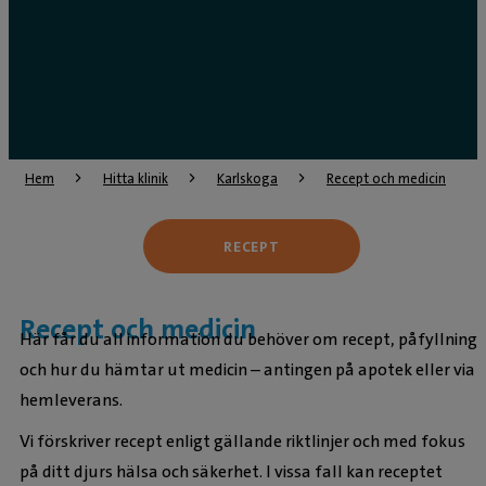
Hem
Hitta klinik
Karlskoga
Recept och medicin
RECEPT
Recept och medicin
Här får du all information du behöver om recept, påfyllning
och hur du hämtar ut medicin – antingen på apotek eller via
hemleverans.
Vi förskriver recept enligt gällande riktlinjer och med fokus
på ditt djurs hälsa och säkerhet. I vissa fall kan receptet