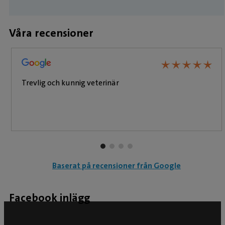
Våra recensioner
★
★
★
★
★
★
★
★
★
★
Trevlig och kunnig veterinär
Baserat på recensioner från Google
Facebook inlägg