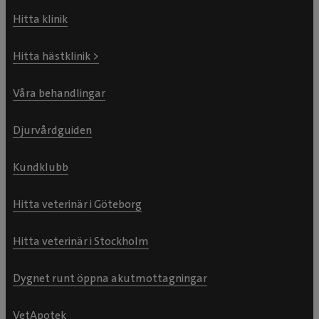
Hitta klinik
Hitta hästklinik >
Våra behandlingar
Djurvårdguiden
Kundklubb
Hitta veterinär i Göteborg
Hitta veterinär i Stockholm
Dygnet runt öppna akutmottagningar
VetApotek