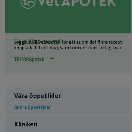
Se aktiva recept
Logga in på VetApotek för att se om det finns recept
kopplade till ditt djur, samt om det finns uttag kvar.
Till VetApotek
Våra öppettider
Andra öppettider
Kliniken