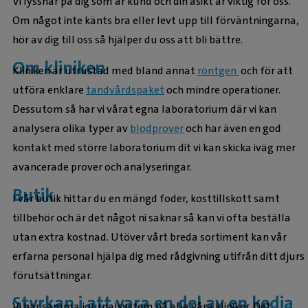
Vi lyssnar på dig som är kund och din åsikt är viktig för oss.
Om något inte känts bra eller levt upp till förväntningarna,
hör av dig till oss så hjälper du oss att bli bättre.
Om kliniken
Kliniken är utrustad med bland annat
röntgen
och för att
utföra enklare
tandvårdspaket
och mindre operationer.
Dessutom så har vi vårat egna laboratorium där vi kan
analysera olika typer av
blodprover
och har även en god
kontakt med större laboratorium dit vi kan skicka iväg mer
avancerade prover och analyseringar.
Butik
I vår butik hittar du en mängd foder, kosttillskott samt
tillbehör och är det något ni saknar så kan vi ofta beställa
utan extra kostnad. Utöver vårt breda sortiment kan vår
erfarna personal hjälpa dig med rådgivning utifrån ditt djurs
förutsättningar.
Styrkan i att vara en del av en kedja
Vi har samma journalsystem på alla våra kliniker. Det