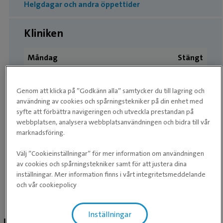
Helgdagar och andra öppettider
Kliniken
Måndag
Stängt
Tisdag
Stängt
Genom att klicka på ”Godkänn alla” samtycker du till lagring och
Onsdag
Stängt
användning av cookies och spårningstekniker på din enhet med
syfte att förbättra navigeringen och utveckla prestandan på
Torsdag
Stängt
webbplatsen, analysera webbplatsanvändningen och bidra till vår
marknadsföring.
Fredag
Stängt
Välj ”Cookieinställningar” för mer information om användningen
Lördag
Stängt
av cookies och spårningstekniker samt för att justera dina
Söndag
Stängt
inställningar. Mer information finns i vårt integritetsmeddelande
och vår cookiepolicy
Facebook inlägg
Inställningar