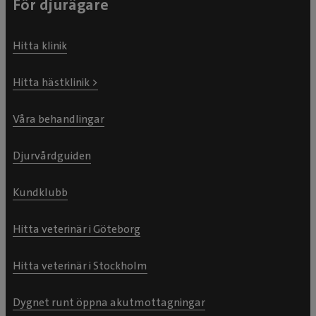
För djurägare
Hitta klinik
Hitta hästklinik >
Våra behandlingar
Djurvårdguiden
Kundklubb
Hitta veterinär i Göteborg
Hitta veterinär i Stockholm
Dygnet runt öppna akutmottagningar