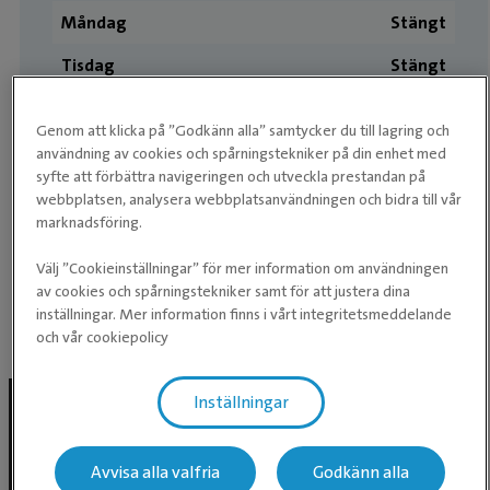
Måndag
Stängt
Tisdag
Stängt
Onsdag
Stängt
Genom att klicka på ”Godkänn alla” samtycker du till lagring och
Torsdag
Stängt
användning av cookies och spårningstekniker på din enhet med
syfte att förbättra navigeringen och utveckla prestandan på
Fredag
Stängt
webbplatsen, analysera webbplatsanvändningen och bidra till vår
marknadsföring.
Lördag
Stängt
Välj ”Cookieinställningar” för mer information om användningen
Söndag
Stängt
av cookies och spårningstekniker samt för att justera dina
inställningar. Mer information finns i vårt integritetsmeddelande
och vår cookiepolicy
Facebook inlägg
Inställningar
Följ oss i sociala medier
Avvisa alla valfria
Godkänn alla