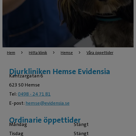
Hem
Hitta klinik
Hemse
Våra öppettider
Djurkliniken Hemse Evidensia
Kantzargatan 6
623 50 Hemse
Tel:
0498 - 24 71 81
E-post:
hemse@evidensia.se
Ordinarie öppettider
Måndag
Stängt
Tisdag
Stängt