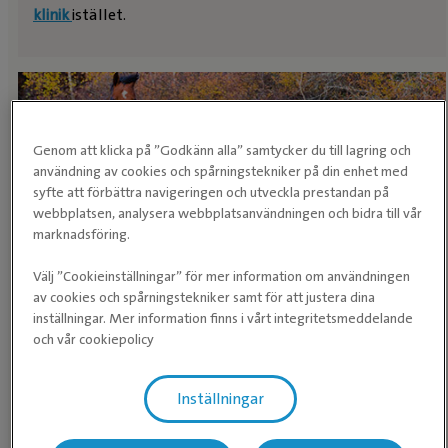
klinik
istället.
Genom att klicka på ”Godkänn alla” samtycker du till lagring och
användning av cookies och spårningstekniker på din enhet med
syfte att förbättra navigeringen och utveckla prestandan på
webbplatsen, analysera webbplatsanvändningen och bidra till vår
marknadsföring.
Artiklar för dig som har häst
Välj ”Cookieinställningar” för mer information om användningen
av cookies och spårningstekniker samt för att justera dina
inställningar. Mer information finns i vårt integritetsmeddelande
Förmaksflimmer på häst
och vår cookiepolicy
Hästens hjärta
Inställningar
Vinterhagar