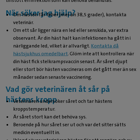
tillstött en infektion som kan behöva behandlas.
När söker jag hjälp?
Om hästen får feber (mer än 38,5 grader), kontakta
veterinär.
Om ett sår ligger nära en led eller senskida, var extra
observant. Är din häst halt kan infektionen ha gått in i
närliggande led, vilket är allvarligt.
Kontakta då
hästsjukhus omedelbart
. Glöm inte att kontrollera när
din häst fick stelkrampsvaccin senast. Är såret djupt
eller stort bör hästen vaccineras om det gått mer än sex
månader sedan senaste vaccinering.
Vad gör veterinären åt sår på
hästens kropp
Veterinären undersöker såret och tar hästens
kroppstemperatur.
Är såret stort kan det behöva sys.
Beroende på hur såret ser ut och var det sitter sätts
medicin eventuellt in.