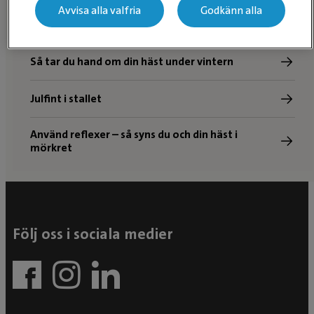
Avvisa alla valfria
Godkänn alla
Patellaupphakning hos häst
Så tar du hand om din häst under vintern
Julfint i stallet
Använd reflexer – så syns du och din häst i
mörkret
Följ oss i sociala medier