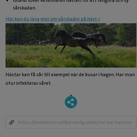
Ibland söver veterinären hästen för att rengöra och sy
sårskadan.
Här kan du läsa mer om sårskador på häst »
Hästar kan få sår till exempel när de busar i hagen. Har man
otur infekteras såret.
-