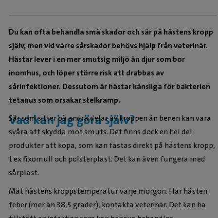
Du kan ofta behandla små skador och sår på hästens kropp
själv, men vid värre sårskador behövs hjälp från veterinär.
Hästar lever i en mer smutsig miljö än djur som bor
inomhus, och löper större risk att drabbas av
sårinfektioner. Dessutom är hästar känsliga för bakterien
tetanus som orsakar stelkramp.
Vad kan jag göra själv?
Sår som sitter på andra delar av kroppen än benen kan vara
svåra att skydda mot smuts. Det finns dock en hel del
produkter att köpa, som kan fästas direkt på hästens kropp,
t ex fixomull och polsterplast. Det kan även fungera med
sårplast.
Mät hästens kroppstemperatur varje morgon. Har hästen
feber (mer än 38,5 grader), kontakta veterinär. Det kan ha