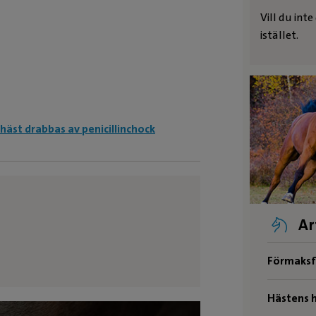
Vill du int
istället.
 häst drabbas av penicillinchock
Ar
Förmaksf
Hästens h