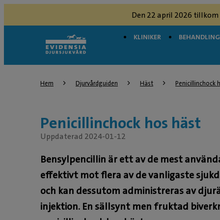
Den 22 april 2026 tillkom
KLINIKER
BEHANDLIN
Hem
Djurvårdguiden
Häst
Penicillinchock 
Penicillinchock hos häst
Uppdaterad 2024-01-12
Bensylpencillin är ett av de mest använda 
effektivt mot flera av de vanligaste sj
och kan dessutom administreras av djur
injektion. En sällsynt men fruktad biverkn