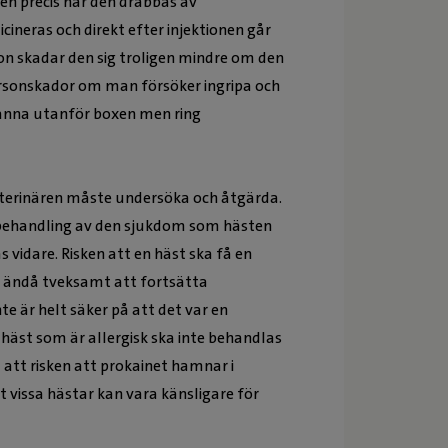
en precis när den drabbas av
cineras och direkt efter injektionen går
on skadar den sig troligen mindre om den
 personskador om man försöker ingripa och
stanna utanför boxen men ring
eterinären måste undersöka och åtgärda.
e behandling av den sjukdom som hästen
s vidare. Risken att en häst ska få en
är ändå tveksamt att fortsätta
e är helt säker på att det var en
n häst som är allergisk ska inte behandlas
att risken att prokainet hamnar i
t vissa hästar kan vara känsligare för