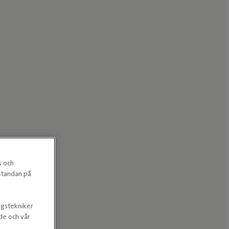
s och
estandan på
ngstekniker
nde och vår