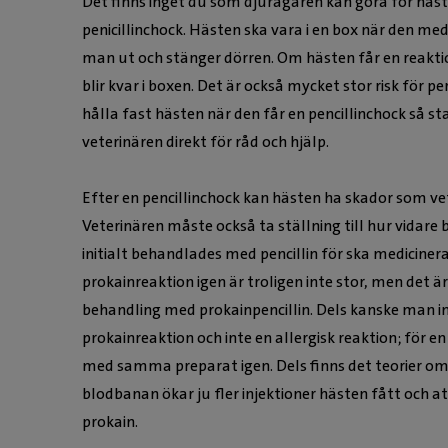
Det finns inget du som djurägaren kan göra för häst
penicillinchock. Hästen ska vara i en box när den medi
man ut och stänger dörren. Om hästen får en reakti
blir kvar i boxen. Det är också mycket stor risk för
hålla fast hästen när den får en pencillinchock så 
veterinären direkt för råd och hjälp.
Efter en pencillinchock kan hästen ha skador som v
Veterinären måste också ta ställning till hur vidar
initialt behandlades med pencillin för ska medicinera
prokainreaktion igen är troligen inte stor, men det 
behandling med prokainpencillin. Dels kanske man int
prokainreaktion och inte en allergisk reaktion; för e
med samma preparat igen. Dels finns det teorier om 
blodbanan ökar ju fler injektioner hästen fått och at
prokain.