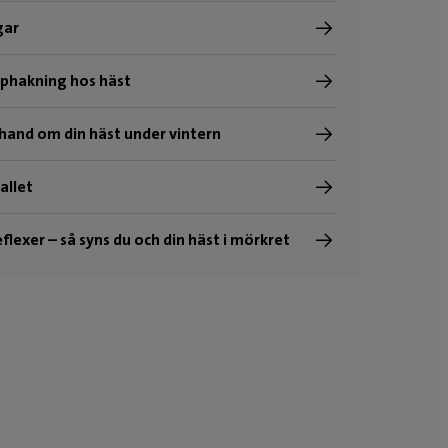
gar
pphakning hos häst
 hand om din häst under vintern
tallet
flexer – så syns du och din häst i mörkret