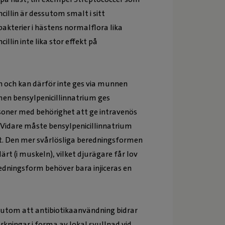
cillin är dessutom smalt i sitt
bakterier i hästens normalflora lika
llin inte lika stor effekt på
n och kan därför inte ges via munnen
men bensylpenicillinnatrium ges
rsoner med behörighet att ge intravenös
v. Vidare måste bensylpenicillinnatrium
kt. Den mer svårlösliga beredningsformen
t (i muskeln), vilket djurägare får lov
redningsform behöver bara injiceras en
Förutom att antibiotikaanvändning bidrar
verkningar i forma av lokal svullnad vid