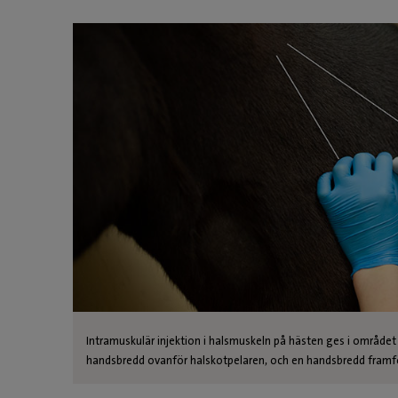
Intramuskulär injektion i halsmuskeln på hästen ges i områ
handsbredd ovanför halskotpelaren, och en handsbredd framf