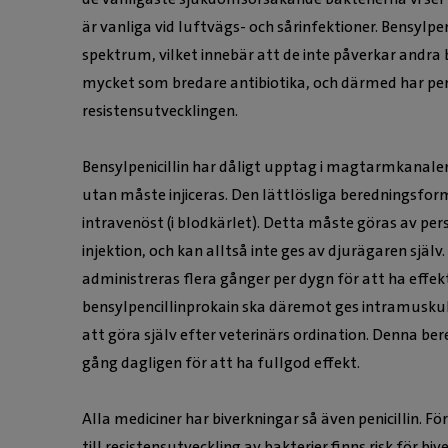
är vanliga vid luftvägs- och sårinfektioner. Bensylpen
spektrum, vilket innebär att de inte påverkar andra 
mycket som bredare antibiotika, och därmed har penci
resistensutvecklingen.
Bensylpenicillin har dåligt upptag i magtarmkanale
utan måste injiceras. Den lättlösliga beredningsfor
intravenöst (i blodkärlet). Detta måste göras av pe
injektion, och kan alltså inte ges av djurägaren själ
administreras flera gånger per dygn för att ha effe
bensylpencillinprokain ska däremot ges intramuskulär
att göra själv efter veterinärs ordination. Denna be
gång dagligen för att ha fullgod effekt.
Alla mediciner har biverkningar så även penicillin. 
till resistensutveckling av bakterier finns risk för bi