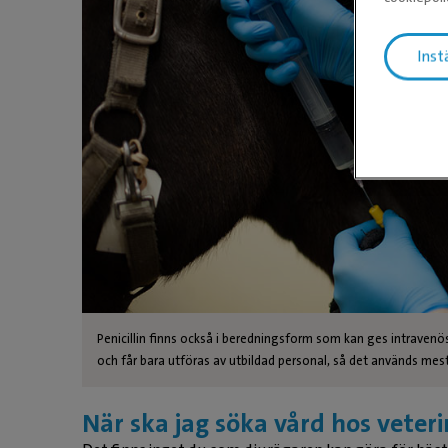
Inst
Penicillin finns också i beredningsform som kan ges intravenös
och får bara utföras av utbildad personal, så det används mes
När ska jag söka vård hos veter