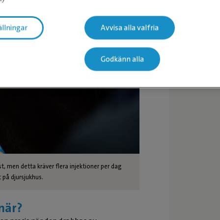
ällningar
Avvisa alla valfria
Godkänn alla
t, men detta kräver flera injektioner per dag
t på djursjukhus.
inär?