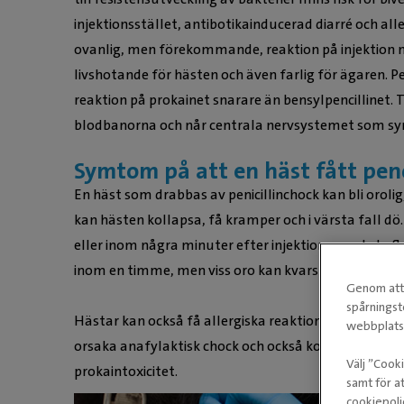
injektionsstället, antibotikainducerad diarré och alle
ovanlig, men förekommande, reaktion på injektion 
livshotande för hästen och även farlig för ägaren. Pe
reaktion på prokainet snarare än bensylpencillinet. T
blodbanorna och når centrala nervsystemet som sy
Symtom på att en häst fått penc
En häst som drabbas av penicillinchock kan bli orolig, 
kan hästen kollapsa, få kramper och i värsta fal
eller inom några minuter efter injektionen, och de 
inom en timme, men viss oro kan kvarstå hos hästen 
Genom att 
spårningst
Hästar kan också få allergiska reaktioner mot penci
webbplatse
orsaka anafylaktisk chock och också kollaps, varför d
Välj ”Cook
prokaintoxicitet.
samt för at
cookiepoli