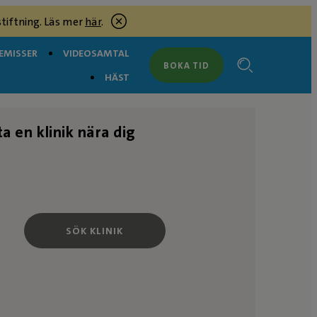
tiftning. Läs mer
här
.
EMISSER
VIDEOSAMTAL
BOKA TID
HÄST
ta en klinik nära dig
SÖK KLINIK