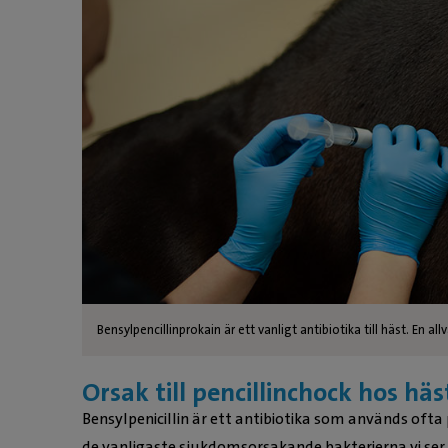
Bensylpencillinprokain är ett vanligt antibiotika till häst. En all
Orsak till pencillinchock hos häs
Bensylpenicillin är ett antibiotika som används ofta
de vanligaste sjukdomsorsakande bakterierna vi ser 