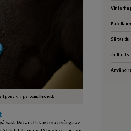
Vinterha
Patellau
Så tar du
Julfint i s
Använd re
varlig biverkning är penicillinchock.
t
 på häst. Det är effektivt mot många av
på häst; till exempel Streptococcer som