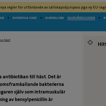
 nya regler för utfärdande av sällskapsdjurspass pga ny EU-lags
GAR
EVIDENSIA CARE
KUNDKLUBB
DJURVÅRDGUIDEN
R
hos häst
Hit
antibiotikan till häst. Det är
ukdomsframkallande bakterierna
ägaren själv som intramuskulär
ing av bensylpenicillin är