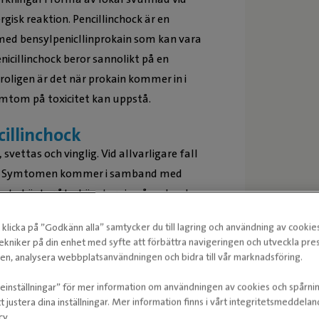
rgisk reaktion. Pencillinchock är en
med bensylpenicllinprokain som kan vara
nicillinchock beror sannolikt på en
roligen är det när prokain kommer in i
mtom på toxicitet kan uppstå.
illinchock
svettas och vinglig. Vid allvarligare fall
l dö. Symtomen kommer i samband med
flesta hästar återhämtar sig någorlunda
en tid efter händelsen.
klicka på ”Godkänn alla” samtycker du till lagring och användning av cookie
ekniker på din enhet med syfte att förbättra navigeringen och utveckla pr
llin. Det är ännu ovanligare, men kan
n, analysera webbplatsanvändningen och bidra till vår marknadsföring.
et kan vara svårt att skilja från
ieinställningar” för mer information om användningen av cookies och spårni
t justera dina inställningar. Mer information finns i vårt integritetsmeddela
cy