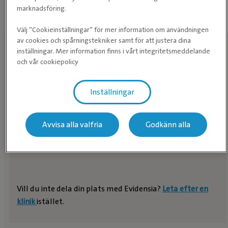
marknadsföring.
Välj ”Cookieinställningar” för mer information om användningen
av cookies och spårningstekniker samt för att justera dina
inställningar. Mer information finns i vårt integritetsmeddelande
och vår cookiepolicy
Hitta en klinik nära dig
Inställningar
SÖK KLINIK
Avvisa alla valfria
Godkänn alla
Vill du inte dela din plats med Evidensia?
Leta efter en
klinik
istället.