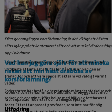
Efter genomgången korsförlamning är det viktigt att hästen
sätts igång på ett kontrollerat sätt och att muskelvärdena följs
upp i blodprov.
Vad kan jag göra själv för att minska
För att minska risken för sporadisk korsförlamning är det
viktigaste att inte arbeta hästen hårdare än vad den är
risken att min häst drabbas av
tränad för och att vara speciellt aktsam vid väldigt varmt
korsförlamning?
väder.
Foderstaten bör bestå av begränsade mängder stärkelse och
Kroniska och återkommande tillstånd förebyggs bäst med
socker, och energin tillförs hellre med hjälp av fettbaserat
rätt anpassad foderstat och träningsupplägg.
foder. Ett rätt anpassat grovfoder, som inte har för hög
Utfodring
mängd icke-strukturella kolhydrater är grunden. En