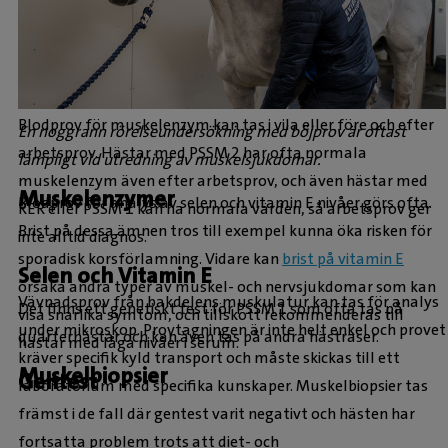
Blodprov för muskelenzym kan tas i vila eller före och efter
En noggrann rörelseundersökning med böjprov är oftast
arbetsprov. Hästar med PSSM 2 har ofta normala
lämpligt vid utredning av muskelsjukdomar.
muskelenzym även efter arbetsprov, och även hästar med
Muskelenzymer
Blodprov för analys av selen och vitamin E nivåer görs ofta.
RER eller PSSM 1 kan ha normala värden, så arbetsprov ger
Brist på dessa ämnen tros till exempel kunna öka risken för
inte alltid diagnos.
sporadisk korsförlamning. Vidare kan
brist på vitamin E
Selen och Vitamin E
orsaka andra typer av muskel- och nervsjukdomar som kan
Vävnadsprov från bakdelens muskulatur kan tas för analys
Det finns ett genetiskt test för PSSM 1 som ofta tas på
visa snarlika symtom, och tillskott rekommenderas till
under mikroskop. Provtagningen är inte helt enkel och provet
quarterhästar och kan även tas på andra hästraser.
hästar med låga nivåer i serum.
kräver specifik kyld transport och måste skickas till ett
Muskelbiopsier
Gentest
laboratorium med specifika kunskaper. Muskelbiopsier tas
främst i de fall där gentest varit negativt och hästen har
fortsatta problem trots att diet- och