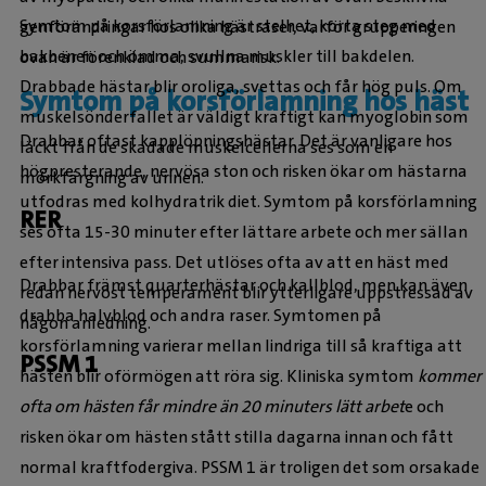
Symtom på korsförlamning är stelhet, korta steg med
genförändringar hos olika hästraser, varför grupperingen
bakbenen och ömma, svullna muskler till bakdelen.
ovan är förenklad och summarisk.
Drabbade hästar blir oroliga, svettas och får hög puls. Om
Symtom på korsförlamning hos häst
muskelsönderfallet är väldigt kraftigt kan myoglobin som
Drabbar oftast kapplöpningshästar. Det är vanligare hos
läckt från de skadade muskelcellerna ses som en
högpresterande, nervösa ston och risken ökar om hästarna
mörkfärgning av urinen.
utfodras med kolhydratrik diet. Symtom på korsförlamning
RER
ses ofta 15-30 minuter efter lättare arbete och mer sällan
efter intensiva pass. Det utlöses ofta av att en häst med
Drabbar främst quarterhästar och kallblod, men kan även
redan nervöst temperament blir ytterligare uppstressad av
drabba halvblod och andra raser. Symtomen på
någon anledning.
korsförlamning varierar mellan lindriga till så kraftiga att
PSSM 1
hästen blir oförmögen att röra sig. Kliniska symtom
kommer
ofta om hästen får mindre än 20 minuters lätt arbet
e och
risken ökar om hästen stått stilla dagarna innan och fått
normal kraftfodergiva. PSSM 1 är troligen det som orsakade