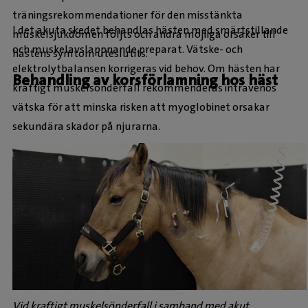
träningsrekommendationer för den misstänkta
I det akuta skedet behandlas hästen med smärtstillande
muskelsjukdomen följts och andra möjliga orsaker till
och muskelavslappnande preparat. Vätske- och
hästens symtom uteslutits.
elektrolytbalansen korrigeras vid behov. Om hästen har
Behandling av korsförlamning hos häst
kraftigt muskelsönderfall rekommenderas intravenös
vätska för att minska risken att myoglobinet orsakar
sekundära skador på njurarna.
Vid kraftigt muskelsönderfall i samband med akut