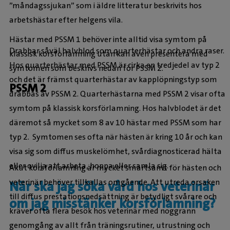
”måndagssjukan” som i äldre litteratur beskrivits hos
arbetshästar efter helgens vila.
Hästar med PSSM 1 behöver inte alltid visa symtom på
Drabbar såväl halvblod som quarterhästar och andra raser.
klassisk korsförlamning utan kan även presentera med
Hos quarterhästar med PSSM är cirka en tredjedel av typ 2
symtomen som beskrivs nedan för PSSM 2.
och det är främst quarterhästar av kapplöpningstyp som
PSSM 2
drabbas av PSSM 2. Quarterhästarna med PSSM 2 visar ofta
symtom på klassisk korsförlamning. Hos halvblodet är det
däremot så mycket som 8 av 10 hästar med PSSM som har
typ 2. Symtomen ses ofta när hästen är kring 10 år och kan
visa sig som diffus muskelömhet, svårdiagnosticerad hälta
eller ovilja att arbeta, hoppa eller samla sig.
Akut korsförlamning är mycket smärtsamt för hästen och
veterinär behöver tillkallas omgående. Att utreda orsaken
När ska jag söka vård hos veterinär
till diffus prestationsnedsättning är betydligt svårare och
om jag misstänker korsförlamning?
kräver ofta flera besök hos veterinär med noggrann
genomgång av allt från träningsrutiner, utrustning och