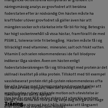
näringsmässig analys av grovfodret att beräkna
foderstaten efter är nödvändig Om hästen måste ha
kraftfoder utöver grovfodret så gäller även här att
mängden socker och stärkelse inte får bli för hög. Betesgräs
har högt sockerinnehåll så vissa hästar, framförallt de med
PSSM 1, tolererar inte fri betesgång. Hästen måste få i sig
tillräckligt med vitaminer, mineraler, salt och friskt vatten.
Vitamin E och selen rekommenderas i de fall blodprov
indikerar låga värden. Även om hästen enligt
foderstatsberäkningen får i sig tillräckligt med protein är det
skillnad i kvalitet på olika protein. Tillskott med till exempel
vasslebaserat protein rikt på cystein rekommenderas ofta
För alla hästar med träningsrelaterad myopati gäller att
till hästar med myopati, men det är inte fastställt i
regelbundna rutiner gällande motion och utevistelse är
forskning ifall detta hjälper.
Hos hästar med RER verkar risken att utveckla symtom
viktigt. Hästarna bör röra på sig varje dag och gå ute i hage
Träning
störst när en stressad häst hålls tillbaka i ett långsamt
eller lösdrift så mycket som möjligt.