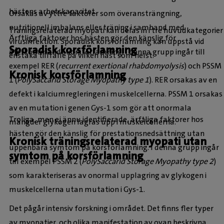
hästens arbetskapacitet.
Orsakas av yttre faktorer som överansträngning,
nutritionell imbalans eller träning i samband med
Träningsrelaterad myopati kan delas in i tre huvudkategorier
Ärftliga faktorer hos hästen gör den känslig för
virusinfektion. Sporadisk korsförlamning kan uppstå vid
Sporadisk korsförlamning
återkommande korsförlamning. I denna grupp ingår till
enstaka tillfälle på vilken häst som helst.
exempel RER (
recurrent exertional rhabdomyolysis
) och PSSM
Kronisk korsförlamning
1 (
PolySaccarid Storage Myopathy type 1
). RER orsakas av en
defekt i kalciumregleringen i muskelcellerna. PSSM 1 orsakas
av en mutation i genen Gys-1 som gör att onormala
Troliga, men ej ännu identifierade, ärftliga faktorer hos
mängder glykogen lagras upp i muskelcellerna.
hästen gör den känslig för prestationsnedsättning utan
Kronisk träningsrelaterad myopati utan
uppenbara symtom på korsförlamning. I denna grupp ingår
symtom på korsförlamning
till exempel PSSM 2 (
PolySaccarid Storage Myopathy type 2
)
som karakteriseras av onormal upplagring av glykogen i
muskelcellerna utan mutation i Gys-1.
Det pågår intensiv forskning i området. Det finns fler typer
av myopatier, och olika manifestation av ovan beskrivna