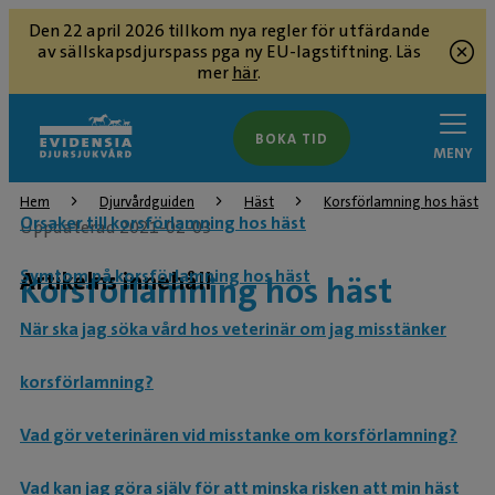
Den 22 april 2026 tillkom nya regler för utfärdande
av sällskapsdjurspass pga ny EU-lagstiftning. Läs
mer
här
.
BOKA TID
MENY
Hem
Djurvårdguiden
Häst
Korsförlamning hos häst
Orsaker till korsförlamning hos häst
Uppdaterad 2021-02-03
Symtom på korsförlamning hos häst
Artikelns innehåll
Korsförlamning hos häst
När ska jag söka vård hos veterinär om jag misstänker
korsförlamning?
Vad gör veterinären vid misstanke om korsförlamning?
Vad kan jag göra själv för att minska risken att min häst