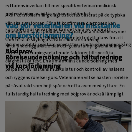
ryttarens inverkan till mer specifik veterinärmedicinsk
undersökning av hälta och muskelömhet.
Akut korsförlamning diagnosticeras baserat på de typiska
kliniska symtomen. För att konfirmera diagnosen kan
Vad gör veterinären vid misstanke
Förutom muskelvärdena kan det vara av värde att
veterinären ta ett blodprov och analysera muskelenzymer
om korsförlamning?
analysera allmänt blodprov och elektrolytbalans för att
som ofta är skyhöga vid akut korsförlamning.
Vid mer subtila symtom innefattar utredningen genomgång
hitta underliggande orsak och guida lämplig behandling.
Blodprov
av allt från träningsrelaterade faktorer till specifika
Rörelseundersökning och hältutredning
diagnostiska test. En allmän klinisk undersökning med
vid korsförlamning
palpation av hästens muskulatur och kontroll av halsens
och ryggens rörelser görs. Veterinären vill se hästen i rörelse
på såväl rakt som böjt spår och ofta även med ryttare. En
fullständig hältutredning med böjprov är också lämpligt.