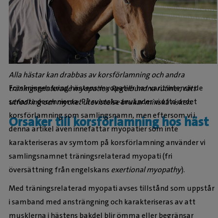
Alla hästar kan drabbas av korsförlamning och andra
Forskningen kring hästens myopatier har varit intensiv de
träningsrelaterade myopatier. Regelbundna rutiner, rätt
senaste decennierna. På svenska använder vi ofta ordet
utfodring och mycket utevistelse brukar minska risken.
korsförlamning som samlingsnamn, men eftersom vi i
Orsaker till korsförlamning hos häst
denna artikel även innefattar myopatier som inte
karakteriseras av symtom på korsförlamning använder vi
samlingsnamnet träningsrelaterad myopati (fri
översättning från engelskans
exertional myopathy
).
Med träningsrelaterad myopati avses tillstånd som uppstår
i samband med ansträngning och karakteriseras av att
musklerna i hästens bakdel blir ömma eller begränsar