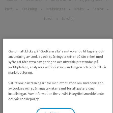
katt
Kräkning
kräkningar
kräks
Senior
törst
törstig
Genom att klicka på ”Godkänn alla” samtycker du till lagring och
Hitta en klinik nära dig
användning av cookies och spårningstekniker på din enhet med
syfte att förbättra navigeringen och utveckla prestandan på
webbplatsen, analysera webbplatsanvändningen och bidra till vår
marknadsföring.
SÖK KLINIK
Välj ”Cookieinställningar” för mer information om användningen
av cookies och spårningstekniker samt för att justera dina
inställningar. Mer information finns i vårt integritetsmeddelande
och vår cookiepolicy