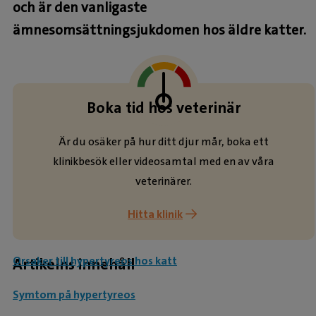
och är den vanligaste
ämnesomsättningsjukdomen hos äldre katter.
Boka tid hos veterinär
Är du osäker på hur ditt djur mår, boka ett
klinikbesök eller videosamtal med en av våra
veterinärer.
Hitta klinik
Orsaker till hypertyreos hos katt
Artikelns innehåll
Symtom på hypertyreos