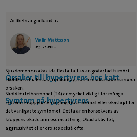
Artikeln är godkänd av
Malin Mattsson
Leg. veterinär
Sjukdomen orsakas i de flesta fall av en godartad tumör i
Orsaker till hypertyreos hos katt
sköldkörteln. Endast i undantagsfall är elakartade tumörer
orsaken.
Sköldkörtelhormonet (T4) är mycket viktigt för många
Symtom på hypertyreos
system i kroppen. Avmagring trots normal eller ökad aptit är
det vanligaste symtomet. Detta är en konsekvens av
kroppens ökade ämnesomsättning. Ökad aktivitet,
aggressivitet eller oro ses också ofta.