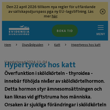
Den 22 april 2026 tillkom nya regler för utfärdande
av sällskapsdjurspass pga ny EU-lagstiftning. Läs
mer
här
.
BOKA TID
MENY
Hem
Djurvårdguiden
Katt
Hypertyreos hos katt
Uppdaterad 2024-11-04
Hypertyreos hos katt
Överfunktion i sköldkörteln - thyroidea -
innebär föhöjda nivåer av sköldkörtelhormon.
Detta hormon styr ämnesomsättningen och
kan liknas vid giftstruma hos människa.
Orsaken är sjukliga förändringar i sköldkörteln