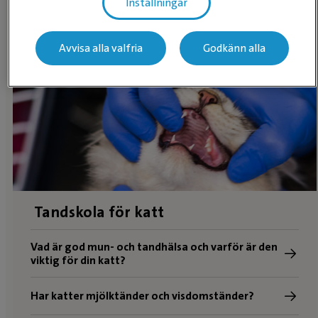
Inställningar
Vill du inte dela din plats med Evidensia?
Leta efter en
klinik
istället.
Avvisa alla valfria
Godkänn alla
Tandskola för katt
Vad är god mun- och tandhälsa och varför är den
viktig för din katt?
Har katter mjölktänder och visdomständer?