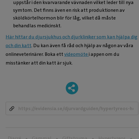
uppstår i den kvarvarande vävnaden vilket leder till nya
symtom. Det finns även en risk att produktionen av
sköldkörtelhormon blir för låg, vilket då måste
behandlas medicinskt.
Här hittar du djursjukhus och djurkliniker som kan hjälpa dig
och din katt
. Du kan även få råd och hjälp av någon av våra
onlineveterinärer. Boka ett
videomöte
i appen om du
misstänker att din katt är sjuk.
-
Diarré
Gammal
Giftstruma
Hypertyreos