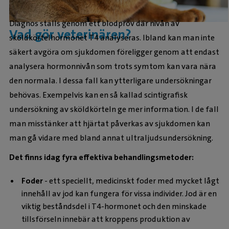
Diagnos ställs genom ett blodprov där nivån av
Vad gör veterinären?
sköldkörtelhormonet T4 analyseras. Ibland kan man inte
säkert avgöra om sjukdomen föreligger genom att endast
analysera hormonnivån som trots symtom kan vara nära
den normala. I dessa fall kan ytterligare undersökningar
behövas. Exempelvis kan en så kallad scintigrafisk
undersökning av sköldkörteln ge mer information. I de fall
man misstänker att hjärtat påverkas av sjukdomen kan
man gå vidare med bland annat ultraljudsundersökning.
Det finns idag fyra effektiva behandlingsmetoder:
Foder
- ett speciellt, medicinskt foder med mycket lågt
innehåll av jod kan fungera för vissa individer. Jod är en
viktig beståndsdel i T4-hormonet och den minskade
tillsförseln innebär att kroppens produktion av