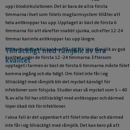
upp i blodcirkulationen. Det är bara de allra första
timmarna i livet som fölets magtarmsystem tillåter att
hela antikroppar tas upp. Upptaget är bäst de första 6
timmarna för att därefter snabbt sjunka, och efter 12-24
timmar kan inte antikroppar tas upp längre.
Tillräckligt med råmjölk av bra
Ett normalstort föl behöver få i sig 3-5 liter råmjölk av god
kvalitet under de första 12 -24 timmarna. Eftersom
kvalitet
upptaget i tarmen är bäst de första 6 timmarna måste fölet
komma ingång och dia tidigt. Om fölet inte får i sig
tillräckligt med råmjölk blir det mycket känsligt för
infektioner som fölsjuka. Studier visar så mycket som 5 – 40
% av alla föl har otillräckligt med antikroppar och därmed
löper ökad risk för infektioner.
I vissa fall är det uppenbart att fölet inte diar och därmed
inte får i sig tillräckligt med råmjölk. Det kan bero på att