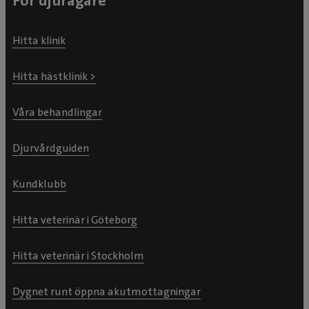
För djurägare
Hitta klinik
Hitta hästklinik >
Våra behandlingar
Djurvårdguiden
Kundklubb
Hitta veterinär i Göteborg
Hitta veterinär i Stockholm
Dygnet runt öppna akutmottagningar