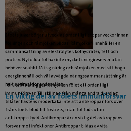
Stoets juver börjar utvecklas ordentligt ett par veckor innan
fölningen och råmjölken bildas. Råmjölken innehåller en
sammansättning av elektrolyter, kolhydrater, fett och
protein. Nyfödda föl har inte mycket energireserver utan
behöver snabbt få i sig näring och råmjölken med sitt höga
energiinnehåll och väl avvägda näringssammansättning är
helt optimal för ändamålet.
Förutom näring ger råmjölken fölet ett ordentligt
immunförsvar. Till skillnad från många andra djurslag
En viktig del av fölets immunförsvar
tillåter hästens moderkaka inte att antikroppar förs över
från stoets blod till fostrets, utan föl föds utan
antikroppsskydd. Antikroppar är en viktig del av kroppens
försvar mot infektioner. Antikroppar bildas av vita