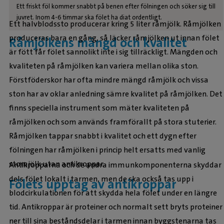
Ett friskt föl kommer snabbt på benen efter fölningen och söker sig till
juvret. Inom 4-6 timmar ska fölet ha diat ordentligt.
Ett halvblodssto producerar kring 5 liter råmjölk. Råmjölken
produceras bara en gång, så läcker råmjölken ut innan fölet
Råmjölkens mängd och kvalitet
är fött får fölet sannolikt inte i sig tillräckligt. Mängden och
kvaliteten på råmjölken kan variera mellan olika ston.
Förstföderskor har ofta mindre mängd råmjölk och vissa
ston har av oklar anledning sämre kvalitet på råmjölken. Det
finns speciella instrument som mäter kvaliteten på
råmjölken och som används framförallt på stora stuterier.
Råmjölken tappar snabbt i kvalitet och ett dygn efter
fölningen har råmjölken i princip helt ersatts med vanlig
stomjölk utan antikroppar.
Antikropparna och de andra immunkomponenterna skyddar
dels fölet lokalt i tarmen, men de ska också tas upp i
Fölets upptag av antikroppar
blodcirkulationen för att skydda hela fölet under en längre
tid. Antikroppar är proteiner och normalt sett bryts proteiner
ner till sina beståndsdelar i tarmen innan byggstenarna tas