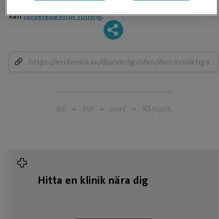
gärna mer om
en av våra stora fölavdelningar
och hur du
kan
förbereda inför fölning
.
-
dia
Föl
mat
Råmjölk
Hitta en klinik nära dig