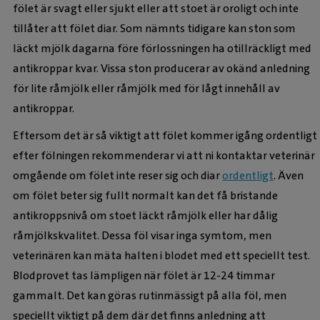
fölet är svagt eller sjukt eller att stoet är oroligt och inte
tillåter att fölet diar. Som nämnts tidigare kan ston som
läckt mjölk dagarna före förlossningen ha otillräckligt med
antikroppar kvar. Vissa ston producerar av okänd anledning
för lite råmjölk eller råmjölk med för lågt innehåll av
antikroppar.
Eftersom det är så viktigt att fölet kommer igång ordentligt
efter fölningen rekommenderar vi att ni kontaktar veterinär
omgående om fölet inte reser sig och diar
ordentligt
. Även
om fölet beter sig fullt normalt kan det få bristande
antikroppsnivå om stoet läckt råmjölk eller har dålig
råmjölkskvalitet. Dessa föl visar inga symtom, men
veterinären kan mäta halten i blodet med ett speciellt test.
Blodprovet tas lämpligen när fölet är 12-24 timmar
gammalt. Det kan göras rutinmässigt på alla föl, men
speciellt viktigt på dem där det finns anledning att