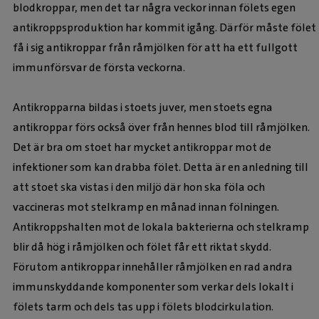
blodkroppar, men det tar några veckor innan fölets egen
antikroppsproduktion har kommit igång. Därför måste fölet
få i sig antikroppar från råmjölken för att ha ett fullgott
immunförsvar de första veckorna.
Antikropparna bildas i stoets juver, men stoets egna
antikroppar förs också över från hennes blod till råmjölken.
Det är bra om stoet har mycket antikroppar mot de
infektioner som kan drabba fölet. Detta är en anledning till
att stoet ska vistas i den miljö där hon ska föla och
vaccineras mot stelkramp en månad innan fölningen.
Antikroppshalten mot de lokala bakterierna och stelkramp
blir då hög i råmjölken och fölet får ett riktat skydd.
Förutom antikroppar innehåller råmjölken en rad andra
immunskyddande komponenter som verkar dels lokalt i
fölets tarm och dels tas upp i fölets blodcirkulation.