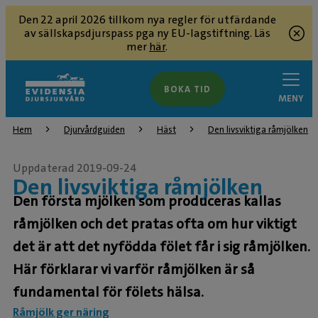
Den 22 april 2026 tillkom nya regler för utfärdande
av sällskapsdjurspass pga ny EU-lagstiftning. Läs
mer
här
.
BOKA TID
MENY
Hem
Djurvårdguiden
Häst
Den livsviktiga råmjölken
Uppdaterad 2019-09-24
Den livsviktiga råmjölken
Den första mjölken som produceras kallas
råmjölken och det pratas ofta om hur viktigt
det är att det nyfödda fölet får i sig råmjölken.
Här förklarar vi varför råmjölken är så
fundamental för fölets hälsa.
Råmjölk ger näring