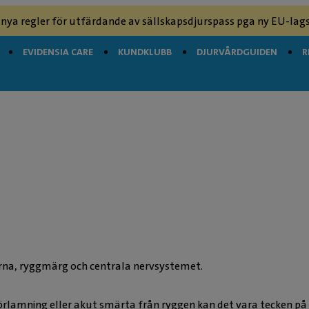
 nya regler för utfärdande av sällskapsdjurspass pga ny EU-lags
EVIDENSIA CARE
KUNDKLUBB
DJURVÅRDGUIDEN
R
rna, ryggmärg och centrala nervsystemet.
örlamning eller akut smärta från ryggen kan det vara tecken på