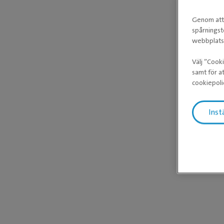
Genom att 
spårningst
webbplatse
Välj ”Cook
samt för at
cookiepoli
Inst