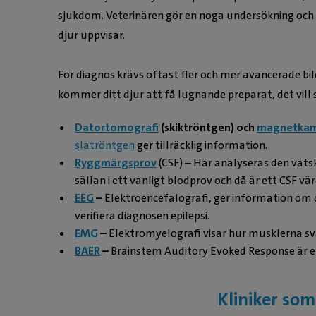
sjukdom. Veterinären gör en noga undersökning och ko
djur uppvisar.
För diagnos krävs oftast fler och mer avancerade bi
kommer ditt djur att få lugnande preparat, det vill 
Datortomografi
(skiktröntgen) och
magnetkam
slätröntgen
ger tillräcklig information.
Ryggmärgsprov
(CSF) – Här analyseras den väts
sällan i ett vanligt blodprov och då är ett CSF vä
EEG
–
Elektroencefalografi, ger information om de
verifiera diagnosen epilepsi.
EMG
–
Elektromyelografi visar hur musklerna s
BAER
–
Brainstem Auditory Evoked Response är ett
Kliniker so