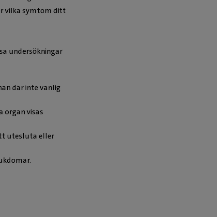
er vilka symtom ditt
essa undersökningar
an där inte vanlig
a organ visas
tt utesluta eller
jukdomar.