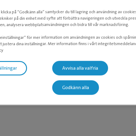
klicka på ”Godkänn alla” samtycker du till lagring och användning av cookie
ekniker på din enhet med syfte att förbättra navigeringen och utveckla pr
n, analysera webbplatsanvändningen och bidra till vår marknadsföring.
ieinställningar” för mer information om användningen av cookies och spårni
t justera dina inställningar. Mer information finns i vårt integritetsmeddela
cy
ällningar
Avvisa alla valfria
Godkänn alla