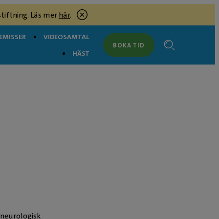
tiftning. Läs mer
här
.
EMISSER
VIDEOSAMTAL
BOKA TID
HÄST
 neurologisk