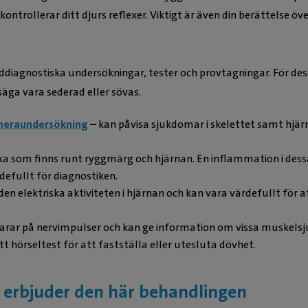
ntrollerar ditt djurs reflexer. Viktigt är även din berättelse öv
lddiagnostiska undersökningar, tester och provtagningar. För d
säga vara sederad eller sövas.
eraundersökning
–
kan påvisa sjukdomar i skelettet samt hjärn
ka som finns runt ryggmärg och hjärnan. En inflammation i dess
rdefullt för diagnostiken.
n elektriska aktiviteten i hjärnan och kan vara värdefullt för a
varar på nervimpulser och kan ge information om vissa muskels
 hörseltest för att fastställa eller utesluta dövhet.
m erbjuder den här behandlingen