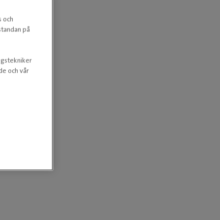
s och
estandan på
ngstekniker
nde och vår