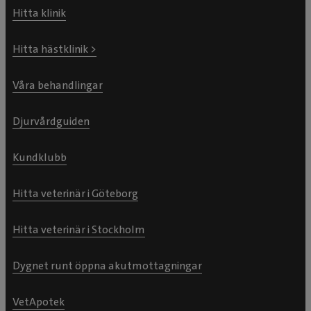
Hitta klinik
Hitta hästklinik >
Våra behandlingar
Djurvårdguiden
Kundklubb
Hitta veterinär i Göteborg
Hitta veterinär i Stockholm
Dygnet runt öppna akutmottagningar
VetApotek