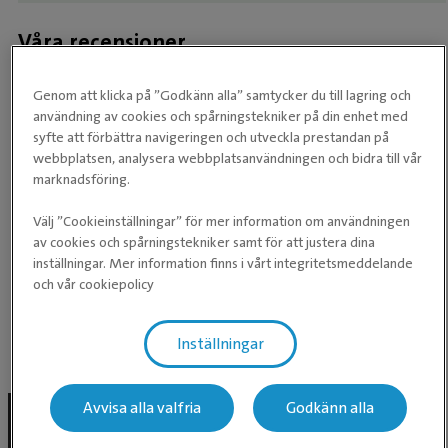
Våra recensioner
Genom att klicka på ”Godkänn alla” samtycker du till lagring och
★
★
★
★
★
★
★
★
★
★
användning av cookies och spårningstekniker på din enhet med
syfte att förbättra navigeringen och utveckla prestandan på
Kunniga, bra personal och trevliga.
webbplatsen, analysera webbplatsanvändningen och bidra till vår
marknadsföring.
Välj ”Cookieinställningar” för mer information om användningen
av cookies och spårningstekniker samt för att justera dina
inställningar. Mer information finns i vårt integritetsmeddelande
och vår cookiepolicy
Baserat på recensioner från Google
Inställningar
Facebook inlägg
Avvisa alla valfria
Godkänn alla