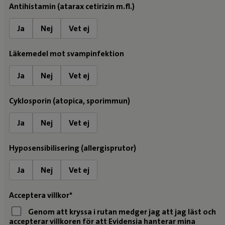
Antihistamin (atarax cetirizin m.fl.)
Ja
Nej
Vet ej
Läkemedel mot svampinfektion
Ja
Nej
Vet ej
Cyklosporin (atopica, sporimmun)
Ja
Nej
Vet ej
Hyposensibilisering (allergisprutor)
Ja
Nej
Vet ej
Acceptera villkor*
Genom att kryssa i rutan medger jag att jag läst och
accepterar villkoren för att Evidensia hanterar mina