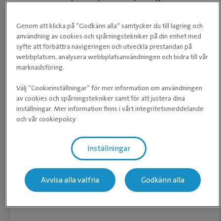
andra medicinska problem?
Genom att klicka på ”Godkänn alla” samtycker du till lagring och
användning av cookies och spårningstekniker på din enhet med
syfte att förbättra navigeringen och utveckla prestandan på
webbplatsen, analysera webbplatsanvändningen och bidra till vår
marknadsföring.
Välj ”Cookieinställningar” för mer information om användningen
av cookies och spårningstekniker samt för att justera dina
inställningar. Mer information finns i vårt integritetsmeddelande
och vår cookiepolicy
23. Skriv gärna ned andra kliniska symptom som ditt djur
har som inte finns beskrivet i ovanstående text eller något
annat som ni tror kan vara en bidragande orsak till djurets
Inställningar
hud- eller öronbesvär.
Avvisa alla valfria
Godkänn alla