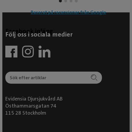
Baserat på recensioner från Google
Facebook inlägg
Följ oss i sociala medier
Evidensia Djursjukvård AB
Östhammarsgatan 74
115 28 Stockholm