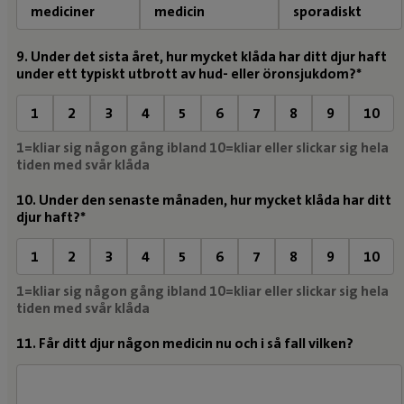
mediciner
medicin
sporadiskt
9. Under det sista året, hur mycket klåda har ditt djur haft
under ett typiskt utbrott av hud- eller öronsjukdom?*
1
2
3
4
5
6
7
8
9
10
1=kliar sig någon gång ibland 10=kliar eller slickar sig hela
tiden med svår klåda
10. Under den senaste månaden, hur mycket klåda har ditt
djur haft?*
1
2
3
4
5
6
7
8
9
10
1=kliar sig någon gång ibland 10=kliar eller slickar sig hela
tiden med svår klåda
11. Får ditt djur någon medicin nu och i så fall vilken?