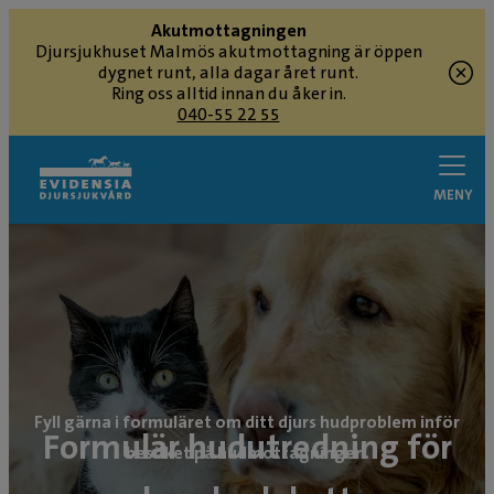
Akutmottagningen
Djursjukhuset Malmös akutmottagning är öppen
dygnet runt, alla dagar året runt.
Ring oss alltid innan du åker in.
040-55 22 55
MENY
Fyll gärna i formuläret om ditt djurs hudproblem inför
Formulär hudutredning för
besöket på hudmottagningen.