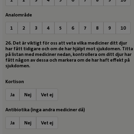
Analområde
1
2
3
4
5
6
7
8
9
10
26. Det är viktigt för oss att veta vilka mediciner ditt djur
har fått tidigare och om de har hjälpt mot sjukdomen. Titta
på listan med mediciner nedan, kontrollera om ditt djur har
fått någon av dessa och markera om de har haft effekt på
sjukdomen.
Kortison
Ja
Nej
Vet ej
Antibiotika (inga andra mediciner då)
Ja
Nej
Vet ej