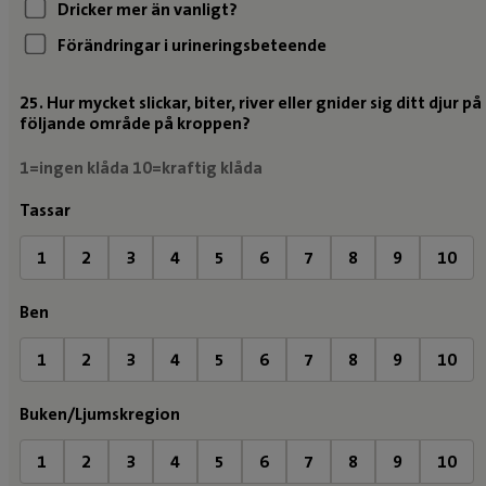
Dricker mer än vanligt?
Förändringar i urineringsbeteende
25. Hur mycket slickar, biter, river eller gnider sig ditt djur på
följande område på kroppen?
1=ingen klåda 10=kraftig klåda
Tassar
1
2
3
4
5
6
7
8
9
10
Ben
1
2
3
4
5
6
7
8
9
10
Buken/Ljumskregion
1
2
3
4
5
6
7
8
9
10