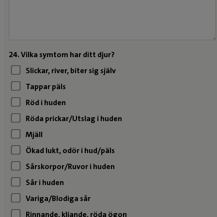
24. Vilka symtom har ditt djur?
Slickar, river, biter sig själv
Tappar päls
Röd i huden
Röda prickar/Utslag i huden
Mjäll
Ökad lukt, odör i hud/päls
Sårskorpor/Ruvor i huden
Sår i huden
Variga/Blodiga sår
Rinnande, kliande, röda ögon