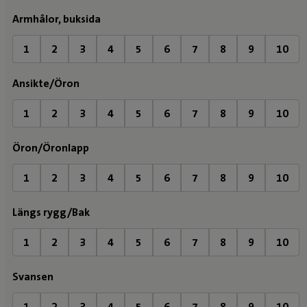
Armhålor, buksida
1
2
3
4
5
6
7
8
9
10
Ansikte/Öron
1
2
3
4
5
6
7
8
9
10
Öron/Öronlapp
1
2
3
4
5
6
7
8
9
10
Längs rygg/Bak
1
2
3
4
5
6
7
8
9
10
Svansen
1
2
3
4
5
6
7
8
9
10