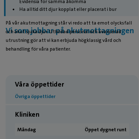
Evidensia för samma åkomma
Ha alltid ditt djur kopplat eller placerat i bur
På vår akutmottagning står vi redo att ta emot olycksfall
Vi som jobbar på akutmottagningen
och akut sjuka djur. Utbildad personal och avancerad
utrustning gör att vi kan erbjuda högklassig vård och
behandling för våra patienter.
Våra öppettider
Övriga öppettider
Kliniken
Måndag
Öppet dygnet runt