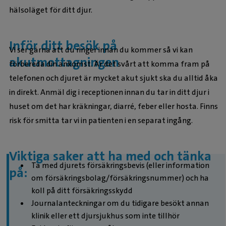
hälsoläget för ditt djur.
Inför ditt besök på
Vi ser gärna att du ringer innan du kommer så vi kan
akutmottagningen
förbereda din ankomst. Är det svårt att komma fram på
telefonen och djuret är mycket akut sjukt ska du alltid åka
in direkt. Anmäl dig i receptionen innan du tar in ditt djur i
huset om det har kräkningar, diarré, feber eller hosta. Finns
risk för smitta tar vi in patienten i en separat ingång.
Viktiga saker att ha med och tänka
Ta med djurets försäkringsbevis (eller information
på:
om försäkringsbolag/försäkringsnummer) och ha
koll på ditt försäkringsskydd
Journalanteckningar om du tidigare besökt annan
klinik eller ett djursjukhus som inte tillhör