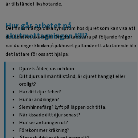
är tillståndet livshotande.
Hur går arbetet på
Det finns många olika symptom hos djuret som kan visa att
akutmottagningen till?
det behöver akutvård. Om du kan svara på följande frågor
när du ringer kliniken/sjukhuset gällande ett akutärende blir
det lättare för oss att hjälpa:
Djurets ålder, ras och kön
Ditt djurs allmäntillstånd, är djuret hängigt eller
oroligt?
Har ditt djur feber?
Hur är andningen?
Slemhinnefärg? Lyft på läppen och titta.
När kissade ditt djur senast?
Hur ser avföringen ut?
Förekommer kräkning?
Äter och dricker djuret normalt?