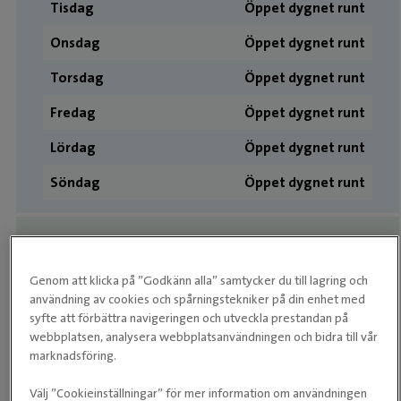
Tisdag
Öppet dygnet runt
Onsdag
Öppet dygnet runt
Torsdag
Öppet dygnet runt
Fredag
Öppet dygnet runt
Lördag
Öppet dygnet runt
Söndag
Öppet dygnet runt
Butiken
Genom att klicka på ”Godkänn alla” samtycker du till lagring och
Måndag
08:00 - 18:00
användning av cookies och spårningstekniker på din enhet med
syfte att förbättra navigeringen och utveckla prestandan på
Tisdag
08:00 - 18:00
webbplatsen, analysera webbplatsanvändningen och bidra till vår
marknadsföring.
Onsdag
08:00 - 18:00
Torsdag
08:00 - 18:00
Välj ”Cookieinställningar” för mer information om användningen