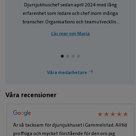
Djursjukhuschef sedan april 2024 med lång
erfarenhet som ledare och chef inom många
branscher. Organisations och teamutveckling
och att leda tillsammans med våra
Läs mer om Maria
medarbetare i utveckling och förändring är det
som gör detta arbetet jätteroligt. Har två
ragdollkatter hemma.
Våra medarbetare
Våra recensioner
★
★
★
★
★
★
★
★
★
★
Är så tacksam för djursjukhuset i Gammelstad. Alltid
proffsiga och mycket förstående för den oro jag