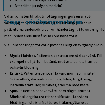
Äter ditt djur någon medicin?
Vid ankomsten till akutmottagningen görs en snabb
Triage - prioriteringsmetoden
värdering och prioritering av ditt djur (triage). Här blir
patienterna undersökta och omhändertagna i turordning, de
med livshotande tillstånd tas om hand först.
Vi tillämpar triage för varje patient enligt en fyrgradig skala:
Mycket kritiskt.
Patienten dör utan omedelbar vård. Till
exempel vid hjärtstillestånd, medvetslöshet, kramper
och svår blödning.
Kritiskt.
Patienten behöver få vård inom 20 minuter.
Svåra allergiska reaktioner, hög feber, förgiftning,
instabila frakturer, ormbett, trauma med mera.
Sjuk.
Patienten behöver vård inom några timmar.
Mindre allergiska reaktioner, skärsår utan stora
blödningar, stabila frakturer, kräkning/diarré och