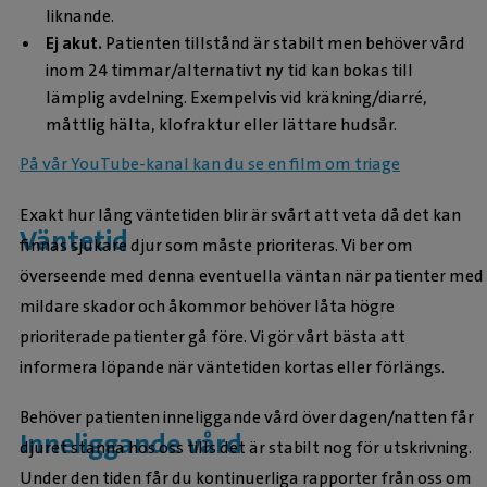
liknande.
Ej akut.
Patienten tillstånd är stabilt men behöver vård
inom 24 timmar/alternativt ny tid kan bokas till
lämplig avdelning. Exempelvis vid kräkning/diarré,
måttlig hälta, klofraktur eller lättare hudsår.
På vår YouTube-kanal kan du se en film om triage
Exakt hur lång väntetiden blir är svårt att veta då det kan
Väntetid
finnas sjukare djur som måste prioriteras. Vi ber om
överseende med denna eventuella väntan när patienter med
mildare skador och åkommor behöver låta högre
prioriterade patienter gå före. Vi gör vårt bästa att
informera löpande när väntetiden kortas eller förlängs.
Behöver patienten inneliggande vård över dagen/natten får
Inneliggande vård
djuret stanna hos oss tills det är stabilt nog för utskrivning.
Under den tiden får du kontinuerliga rapporter från oss om