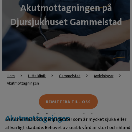
Akutmottagningen på
Djursjukhuset Gammelstad
Hem
Hitta klinik
Gammelstad
Avdelningar
Akutmottagningen
REMITTERA TILL OSS
Till akutmottagningen på Evidensia Djursjukhus
Akutmottagningen
Gammelstad kommer patienter som är mycket sjuka eller
allvarligt skadade. Behovet av snabb vård är stort och ibland