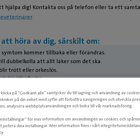
tt hjälpa dig! Kontakta oss på telefon eller ta ett samta
neveterinärer
Ima
 att höra av dig, särskilt om:
Leg. Veter
s symtom kommer tillbaka eller förändras.
ill dubbelkolla att allt läker som det ska.
blir trött eller orkeslös.
 i sitt tillstånd.
, kräkning och/eller diarré.
klicka på ”Godkänn alla” samtycker du till lagring och användning av cookie
ch/eller kissar mer eller mindre än normalt.
ekniker på din enhet med syfte att förbättra navigeringen och utveckla pr
 äta eller mår sämre på annat sätt. Katter kan bli
n, analysera webbplatsanvändningen och bidra till vår marknadsföring.
t sjuka redan efter 1-2 dagar utan mat.
ieinställningar” för mer information om användningen av cookies och spårni
★
★
ditt djur bäst – känns något fel, även om det inte listas
t justera dina inställningar. Mer information finns i vårt integritetsmeddela
cy
ska du alltid höra av dig till oss eller kontakta närmaste
👍🏻