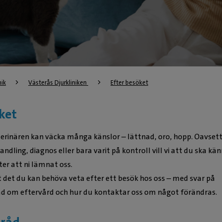
nik
Västerås Djurkliniken 
Efter besöket
ket
terinären kan väcka många känslor – lättnad, oro, hopp. Oavset
andling, diagnos eller bara varit på kontroll vill vi att du ska kä
ter att ni lämnat oss.
t det du kan behöva veta efter ett besök hos oss – med svar på
råd om eftervård och hur du kontaktar oss om något förändras.