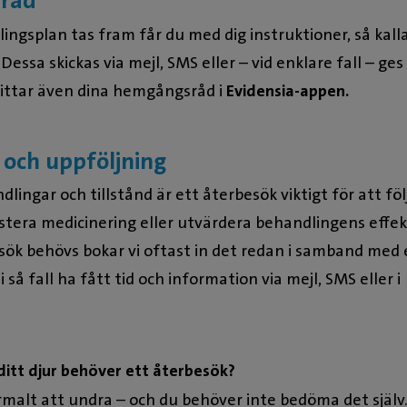
råd
ngsplan tas fram får du med dig instruktioner, så kall
ssa skickas via mejl, SMS eller – vid enklare fall – ges
hittar även dina hemgångsråd i
Evidensia-appen.
 och uppföljning
dlingar och tillstånd är ett återbesök viktigt för att föl
ustera medicinering eller utvärdera behandlingens effek
ök behövs bokar vi oftast in det redan i samband med 
i så fall ha fått tid och information via mejl, SMS eller i
itt djur behöver ett återbesök?
rmalt att undra – och du behöver inte bedöma det själv.