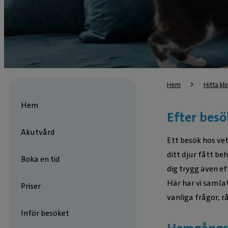
Hem
Hitta kli
Hem
Efter besö
Akutvård
Ett besök hos ve
ditt djur fått beh
Boka en tid
dig trygg även ef
Här har vi samla
Priser
vanliga frågor, 
Inför besöket