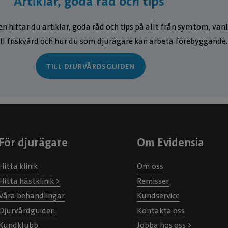
Artiklar, goda råd och tips
n hittar du artiklar, goda råd och tips på allt från symtom, van
ll friskvård och hur du som djurägare kan arbeta förebyggande.
TILL DJURVÅRDSGUIDEN
För djurägare
Om Evidensia
Hitta klinik
Om oss
Hitta hästklinik >
Remisser
Våra behandlingar
Kundservice
Djurvårdguiden
Kontakta oss
Kundklubb
Jobba hos oss >