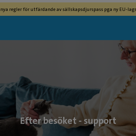
 nya regler för utfärdande av sällskapsdjurspass pga ny EU-lags
Efter besöket - support