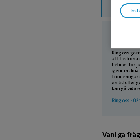
öppna dju
Inst
Ring oss 
återbesö
Ring oss gärn
att bedöma 
behövs för jus
igenom dina
funderingar 
en tid eller 
kan gå vidare
Ring oss - 02
Vanliga fråg