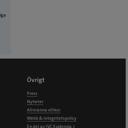
liga
Övrigt
Press
Nyheter
Allmänna villkor
Webb & integritetspolicy
En del av IVC Evidensia >