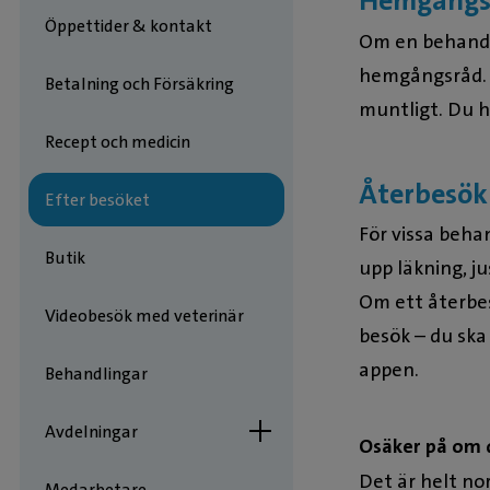
Hemgångs
Öppettider & kontakt
Om en behandli
hemgångsråd. De
Betalning och Försäkring
muntligt. Du 
Recept och medicin
Återbesök
Efter besöket
För vissa behan
Butik
upp läkning, j
Om ett återbes
Videobesök med veterinär
besök – du ska 
appen.
Behandlingar
Avdelningar
Osäker på om d
Det är helt no
Medarbetare