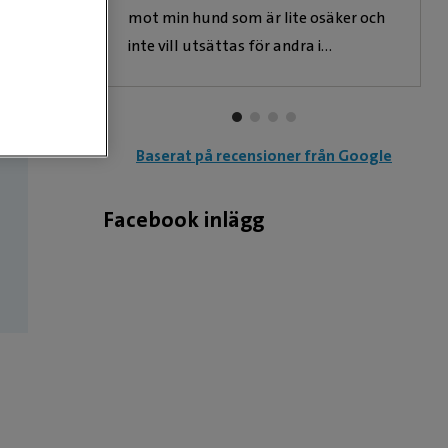
mot min hund som är lite osäker och
inte vill utsättas för andra i
väntrummet.
Baserat på recensioner från Google
Facebook inlägg