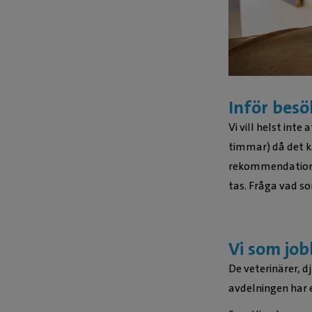
Inför besö
Vi vill helst inte
timmar) då det k
rekommendationen
tas. Fråga vad so
Vi som job
De veterinärer, d
avdelningen har 