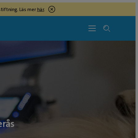
tiftning. Läs mer
här
.
erås