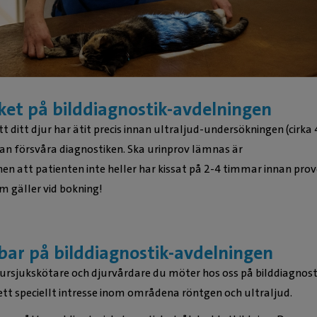
ket på bilddiagnostik-avdelningen
 att ditt djur har ätit precis innan ultraljud-undersökningen (cirka 
an försvåra diagnostiken. Ska urinprov lämnas är
 att patienten inte heller har kissat på 2-4 timmar innan prov
m gäller vid bokning!
bar på bilddiagnostik-avdelningen
jursjukskötare och djurvårdare du möter hos oss på bilddiagnost
ett speciellt intresse inom områdena röntgen och ultraljud.