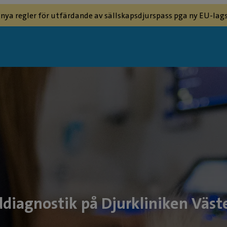
 nya regler för utfärdande av sällskapsdjurspass pga ny EU-lags
ddiagnostik på Djurkliniken Väst