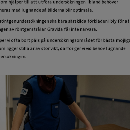
som hjälper till att utföra undersökningen. Ibland behöver
neras med lugnande så bilderna blir optimala.
 röntgenundersökningen ska bära särskilda förkläden i bly för at
gen av röntgenstrålar. Gravida får inte närvara.
ipper vi ofta bort päls på undersökningsområdet för bästa möjlig
om ligger stilla är av stor vikt, därför ger vi vid behov lugnande
dersökningen.