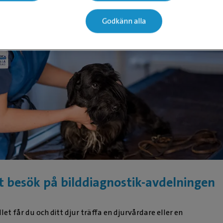
Godkänn alla
t besök på bilddiagnostik-avdelningen
llet får du och ditt djur träffa en djurvårdare eller en