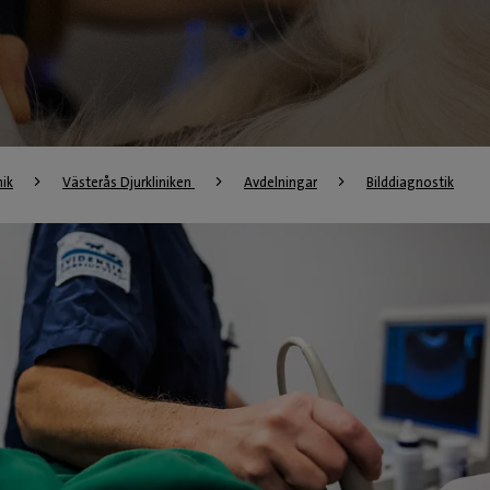
nik
Västerås Djurkliniken 
Avdelningar
Bilddiagnostik