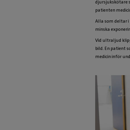
djursjukskötare 
patienten medici
Alla som deltar i
minska exponerin
Vid ultraljud kl
bild. En patient s
medicin inför un