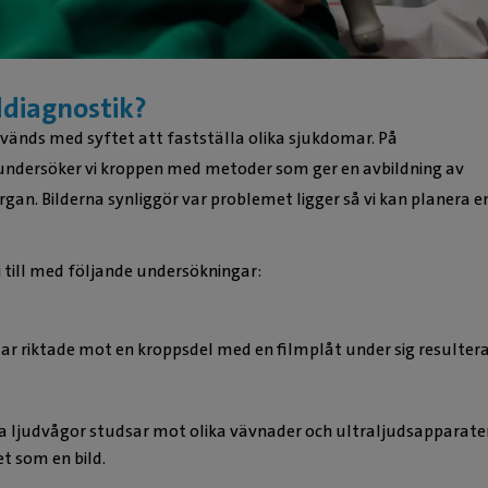
ddiagnostik?
nvänds med syftet att fastställa olika sjukdomar. På
undersöker vi kroppen med metoder som ger en avbildning av
organ. Bilderna synliggör var problemet ligger så vi kan planera e
i till med följande undersökningar:
r riktade mot en kroppsdel med en filmplåt under sig resulterar
 ljudvågor studsar mot olika vävnader och ultraljudsapparate
t som en bild.