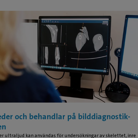
Ima
Leg. Veter
eder och behandlar på bilddiagnostik-
★
★
en
👍🏻
er ultraljud kan användas för undersökningar av skelettet, inre