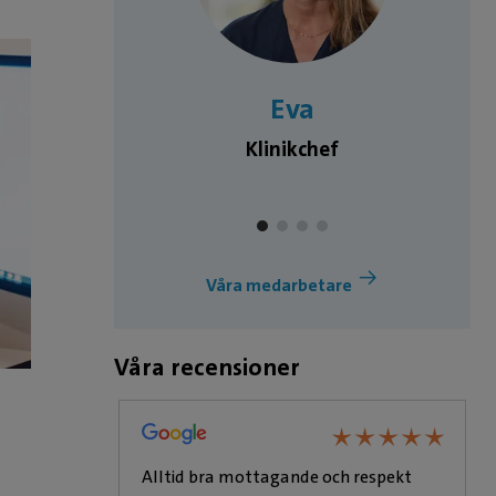
d
Eva
inär
Klinikchef
Våra medarbetare
Våra recensioner
★
★
★
★
★
★
★
★
★
★
★
★
★
★
★
★
★
★
Alltid bra mottagande och respekt