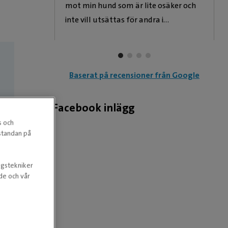
mot min hund som är lite osäker och
inte vill utsättas för andra i
väntrummet.
Baserat på recensioner från Google
Facebook inlägg
s och
estandan på
ngstekniker
nde och vår
g