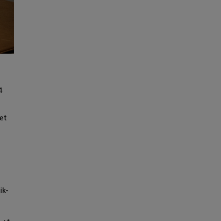
4
et
ik-