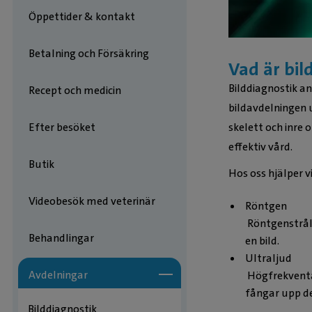
Öppettider & kontakt
Betalning och Försäkring
Vad är bil
Bilddiagnostik a
Recept och medicin
bildavdelningen 
Efter besöket
skelett och inre 
effektiv vård.
Butik
Hos oss hjälper v
Videobesök med veterinär
Röntgen
Röntgenstråla
Behandlingar
en bild.
Ultraljud
Avdelningar
Högfrekventa
fångar upp de
Bilddiagnostik