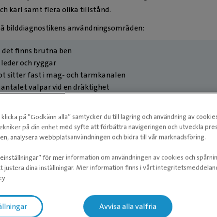
h kärl samt flera olika tillstånd.
å bilddiagnostikens användningsområden:
det finns brutna ben
leder och ryggar
t sitter fast i mag- och tarmkanalen
antalet valpar vid en dräktighet
a tecken på lungsjukdom
undersökningar
klicka på ”Godkänn alla” samtycker du till lagring och användning av cookie
livmoderinflammationer
ekniker på din enhet med syfte att förbättra navigeringen och utveckla pr
tenar i urinblåsan
n, analysera webbplatsanvändningen och bidra till vår marknadsföring.
a tumörer
ieinställningar” för mer information om användningen av cookies och spårni
t justera dina inställningar. Mer information finns i vårt integritetsmeddela
r direkt efter en röntgenundersökning, men vid speciella fall
cy
lder skickas för bedömning hos specialist. Vid ultraljud ger vi di
dan vid undersökningen.
ällningar
Avvisa alla valfria