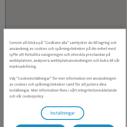
Genom att klicka på ”Godkänn alla” samtycker du till lagring och
användning av cookies och spårningstekniker på din enhet med
syfte att förbättra navigeringen och utveckla prestandan på
webbplatsen, analysera webbplatsanvändningen och bidra till vår
marknadsföring.
Välj ”Cookieinställningar” för mer information om användningen
av cookies och spårningstekniker samt för att justera dina
inställningar. Mer information finns i vårt integritetsmeddelande
och vår cookiepolicy
Klinikens öppettider
Inställningar
Måndag
07:00 ­- 18:00