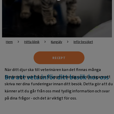
Hem
Hitta klinik
Kungälv
Inför besöket
RECEPT
När ditt djur ska till veterinären kan det finnas många
Bra att veta inför ditt besök hos oss
funderingar och frågor. Vi uppmanar dig som djurägare att
skriva ner dina funderingar innan ditt besök. Detta gör att du
känner att du går från oss med tydlig information och svar
på dina frågor - och det är viktigt för oss.