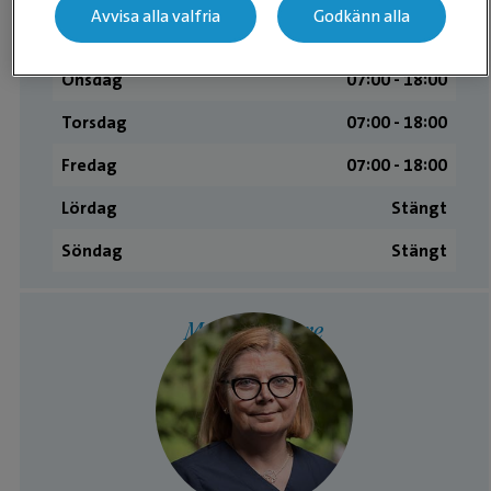
Avvisa alla valfria
Godkänn alla
Tisdag
07:00 ­- 18:00
Onsdag
07:00 ­- 18:00
Torsdag
07:00 ­- 18:00
Fredag
07:00 ­- 18:00
Lördag
Stängt
Söndag
Stängt
Medarbetare