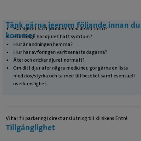
Tänk gärna igenom följande innan du
Har djuret haft problem med detta förut?
kommer
Hur länge har djuret haft symtom?
Hur är andningen hemma?
Hur har avföringen varit senaste dagarna?
Äter och dricker djuret normalt?
Om ditt djur äter några mediciner, gör gärna en lista
med dos/styrka och ta med till besöket samt eventuell
överkänslighet.
Vi har fri parkering i direkt anslutning till klinikens Entré.
Tillgänglighet