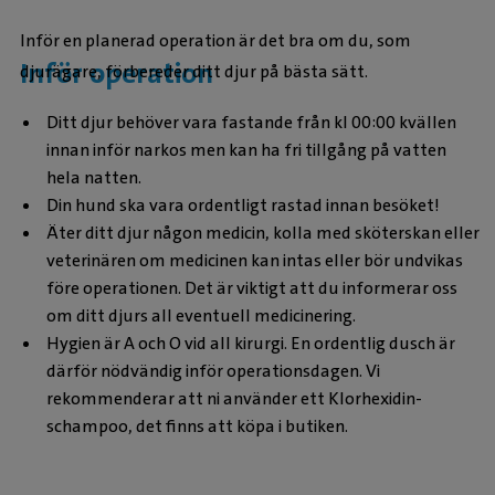
Inför en planerad operation är det bra om du, som
Inför operation
djurägare, förbereder ditt djur på bästa sätt.
Ditt djur behöver vara fastande från kl 00:00 kvällen
innan inför narkos men kan ha fri tillgång på vatten
hela natten.
Din hund ska vara ordentligt rastad innan besöket!
Äter ditt djur någon medicin, kolla med sköterskan eller
veterinären om medicinen kan intas eller bör undvikas
före operationen. Det är viktigt att du informerar oss
om ditt djurs all eventuell medicinering.
Hygien är A och O vid all kirurgi. En ordentlig dusch är
därför nödvändig inför operationsdagen. Vi
rekommenderar att ni använder ett Klorhexidin-
schampoo, det finns att köpa i butiken.