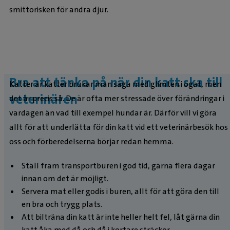
smittorisken för andra djur.
Bra att tänka på när din katt ska till
Katter är katter brukar man säga med glimten i ögat, men
veterinären
det är precis så. De är ofta mer stressade över förändringar i
vardagen än vad till exempel hundar är. Därför vill vi göra
allt för att underlätta för din katt vid ett veterinärbesök hos
oss och förberedelserna börjar redan hemma.
Ställ fram transportburen i god tid, gärna flera dagar
innan om det är möjligt.
Servera mat eller godis i buren, allt för att göra den till
en bra och trygg plats.
Att bilträna din katt är inte heller helt fel, låt gärna din
katt åka med då och då i kortare sträckor.