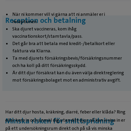
När ni kommer vill vi gärna att ni anmäler er i
Reception och betalning
receptionen.
Ska djuret vaccineras, kom ihåg
vaccinationskort/stamtavla/pass.
Det går bra att betala med kredit-/betalkort eller
faktura via Klarna.
Ta med djurets försäkringsbevis/försäkringsnummer
och ha koll på ditt försäkringsskydd.
Är ditt djur försäkrat kan du även välja direktreglering
mot försäkringsbolaget mot en administrativ avgift.
Har ditt djur hosta, kräkning, diarré, feber eller klåda? Ring
Minska risken för smittspridning
eller kom in och anmäl dig utan ditt djur, så kan vi visa in er
på ett undersökningsrum direkt och på så vis minska