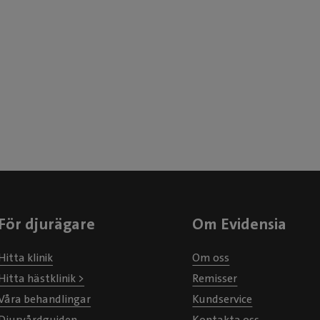
För djurägare
Om Evidensia
Hitta klinik
Om oss
Hitta hästklinik >
Remisser
Våra behandlingar
Kundservice
Djurvårdguiden
Kontakta oss