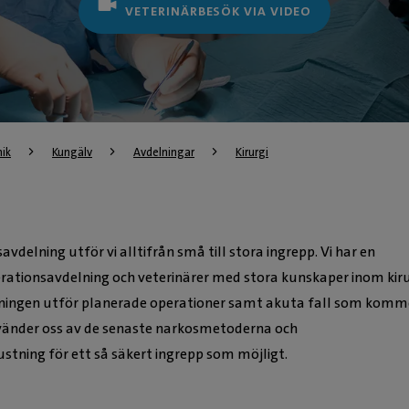
VETERINÄRBESÖK VIA VIDEO
nik
Kungälv
Avdelningar
Kirurgi
avdelning utför vi alltifrån små till stora ingrepp. Vi har en
rationsavdelning och veterinärer med stora kunskaper inom kiru
ningen utför planerade operationer samt akuta fall som komme
använder oss av de senaste narkosmetoderna och
stning för ett så säkert ingrepp som möjligt.