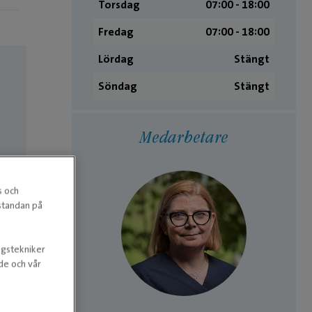
Torsdag
07:00 ­- 18:00
Fredag
07:00 ­- 18:00
Lördag
Stängt
Söndag
Stängt
Medarbetare
s och
estandan på
ngstekniker
nde och vår