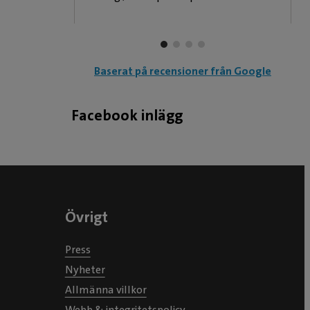
1000 frågor.
Baserat på recensioner från Google
Facebook inlägg
Övrigt
Press
Nyheter
Allmänna villkor
Webb & integritetspolicy