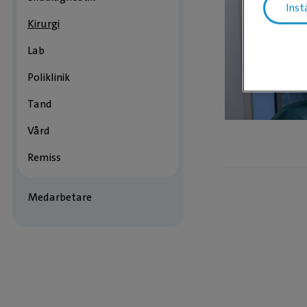
Inst
Kirurgi
Lab
Poliklinik
Tand
Vård
Remiss
Medarbetare