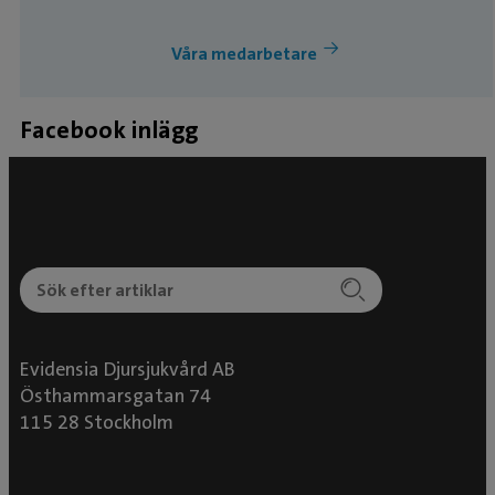
hästkirurgi – Diplomate of the European
e
College of Veterinary Surgeons. Mads har ett
Våra medarbetare
flertal internationella publikationer inom
ortopedi och kirurgi. Mads har dessutom svensk
Facebook inlägg
specialistkompetens i hästens sjukdomar samt
ett RCVS (Royal College of Veterinary Surgeons)
certifikat inom hästortopedi. Mads
intresseområden är kirurgi och speciellt
avancerade ortopediska operationer så som
operationer i halskotpelare och frakturer. Mads
är en av de veterinärer som utför buköppningar.
Evidensia Djursjukvård AB
Östhammarsgatan 74
115 28 Stockholm