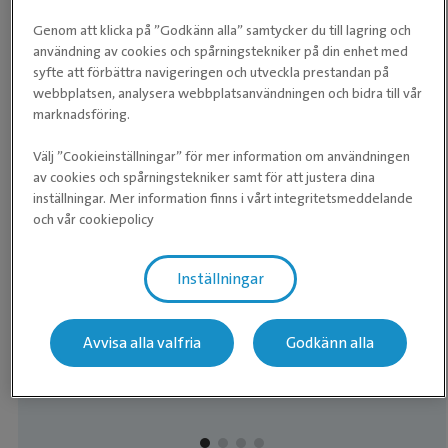
Genom att klicka på ”Godkänn alla” samtycker du till lagring och
användning av cookies och spårningstekniker på din enhet med
syfte att förbättra navigeringen och utveckla prestandan på
webbplatsen, analysera webbplatsanvändningen och bidra till vår
marknadsföring.
CHEFSVETERINÄR KIRURGI
Välj ”Cookieinställningar” för mer information om användningen
Mads Kristoffersen
av cookies och spårningstekniker samt för att justera dina
inställningar. Mer information finns i vårt integritetsmeddelande
Leg. Veterinär, Specialistkompetens i
och vår cookiepolicy
hästens sjukdomar, Cert. (Orth), Dipl.
ECVS
Inställningar
Mads tog veterinärexamen vid Köpenhamns
Universitet 2002 och utförde efter avslutade
Avvisa alla valfria
Godkänn alla
studier ett internship hos den världskända
hästortopeden Sue Dyson på Animal Health
.
Läs mer om Mads
Trust i England. Efter detta genomförde Mads
h
en europeisk specialistutbildning inom