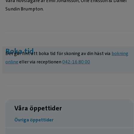
Våra hovslagare är Emil Johansson, Olle Eriksson & Daniel
Sundin Brumpton.
Boka tid
Det går fint att boka tid för skoning av din häst via
bokning
online
eller via receptionen
042-16 80 00
Våra öppettider
Övriga öppettider