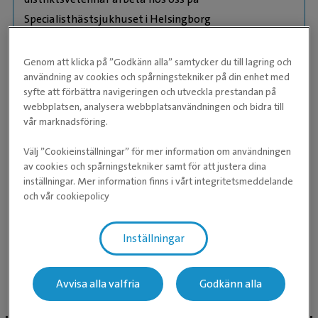
Specialisthästsjukhuset i Helsingborg
År 2017 blev Anna svensk specialist i hästens
Genom att klicka på ”Godkänn alla” samtycker du till lagring och
sjukdomar. Anna har ett stort intresse för
användning av cookies och spårningstekniker på din enhet med
internmedicin och tog i februari 2020 en europeisk
syfte att förbättra navigeringen och utveckla prestandan på
specialist-examen inom internmedicin för häst;
webbplatsen, analysera webbplatsanvändningen och bidra till
vår marknadsföring.
Diplomate of the European College of Equine
Internal Medicine.
Välj ”Cookieinställningar” för mer information om användningen
av cookies och spårningstekniker samt för att justera dina
Anna träffar ni fram för allt på vårdavdelningen.
inställningar. Mer information finns i vårt integritetsmeddelande
Anna ansvarar för fölavdelningen under fölsäsongen.
och vår cookiepolicy
Hon tar även emot bokade patienter för medicinska
utredningar av luftvägsproblem, avmagring, hjärta
Inställningar
och magsår.
Avvisa alla valfria
Godkänn alla