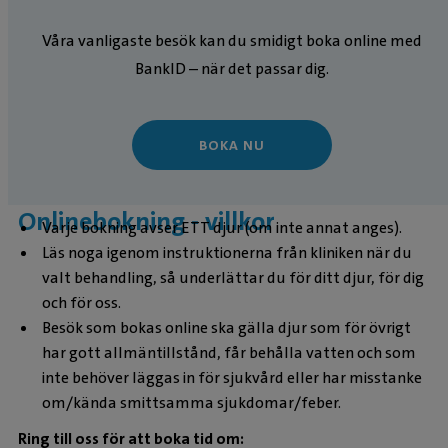
Våra vanligaste besök kan du smidigt boka online med
BankID – när det passar dig.
BOKA NU
Onlinebokning - villkor
Varje bokning avser ETT djur (om inte annat anges).
Läs noga igenom instruktionerna från kliniken när du
valt behandling, så underlättar du för ditt djur, för dig
och för oss.
Besök som bokas online ska gälla djur som för övrigt
har gott allmäntillstånd, får behålla vatten och som
inte behöver läggas in för sjukvård eller har misstanke
om/kända smittsamma sjukdomar/feber.
Ring till oss för att boka tid om: