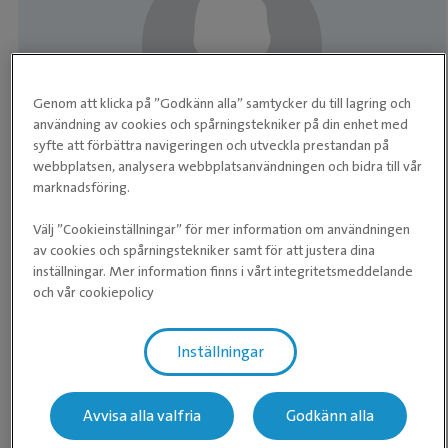
Genom att klicka på ”Godkänn alla” samtycker du till lagring och
användning av cookies och spårningstekniker på din enhet med
syfte att förbättra navigeringen och utveckla prestandan på
webbplatsen, analysera webbplatsanvändningen och bidra till vår
Anna
marknadsföring.
Leg sjukgymnast
Välj ”Cookieinställningar” för mer information om användningen
av cookies och spårningstekniker samt för att justera dina
inställningar. Mer information finns i vårt integritetsmeddelande
och vår cookiepolicy
Våra medarbetare
Inställningar
Våra recensioner
Avvisa alla valfria
Godkänn alla