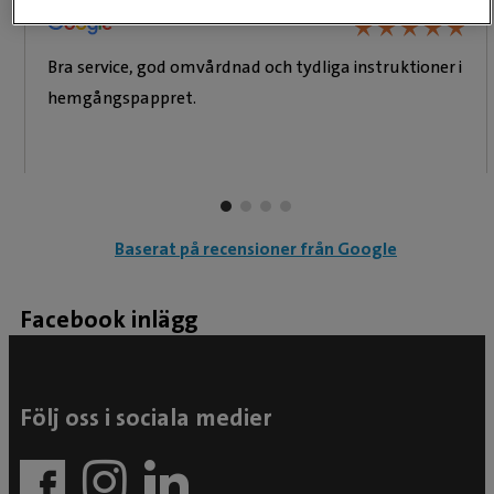
★
★
★
★
★
★
★
★
★
★
Bra service, god omvårdnad och tydliga instruktioner i
hemgångspappret.
Baserat på recensioner från Google
Facebook inlägg
Följ oss i sociala medier