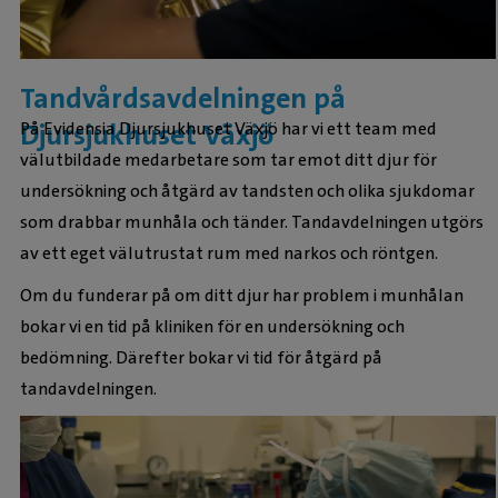
Tandvårdsavdelningen på
Djursjukhuset Växjö
På Evidensia Djursjukhuset Växjö har vi ett team med
välutbildade medarbetare som tar emot ditt djur för
undersökning och åtgärd av tandsten och olika sjukdomar
som drabbar munhåla och tänder. Tandavdelningen utgörs
av ett eget välutrustat rum med narkos och röntgen.
Om du funderar på om ditt djur har problem i munhålan
bokar vi en tid på kliniken för en undersökning och
bedömning. Därefter bokar vi tid för åtgärd på
tandavdelningen.