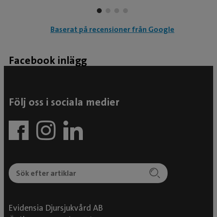
var med vad som hände. Hemgången blev
uppskjuten några timmar, de ringde i god tid och
Baserat på recensioner från Google
informerade om att de behövde en sista uppföljning.
Hemgångsinstruktionen gicks igenom mycket
noggrant, även medicinering under rehab hemma.
Facebook inlägg
Katten är nu återställd och jag är tacksam.
Följ oss i sociala medier
Evidensia Djursjukvård AB