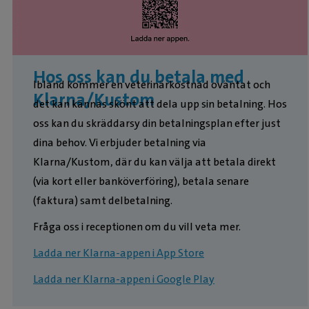
Hos oss kan du betala med
Ibland kommer en veterinärkostnad oväntat och
Klarna/Kustom
det kan kännas skönt att dela upp sin betalning. Hos
oss kan du skräddarsy din betalningsplan efter just
dina behov. Vi erbjuder betalning via
Klarna/Kustom, där du kan välja att betala direkt
(via kort eller banköverföring), betala senare
(faktura) samt delbetalning.
Fråga oss i receptionen om du vill veta mer.
Ladda ner Klarna-appen i App Store
Ladda ner Klarna-appen i Google Play