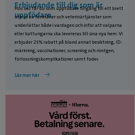
Erbjudande till dig som är
Hos oss får du som uppfödare tillgång till ett brett
uppfödare
utbud av förmåner och veterinärtjänster som
underlättar både i vardagen och inför att valparna
eller kattungarna ska levereras till sina nya hem. Vi
erbjuder 25% rabatt på bland annat besiktning, ID-
märkning, vaccinationer, screening och röntgen,
förlossningskomplikationer samt foder.
Läs mer här