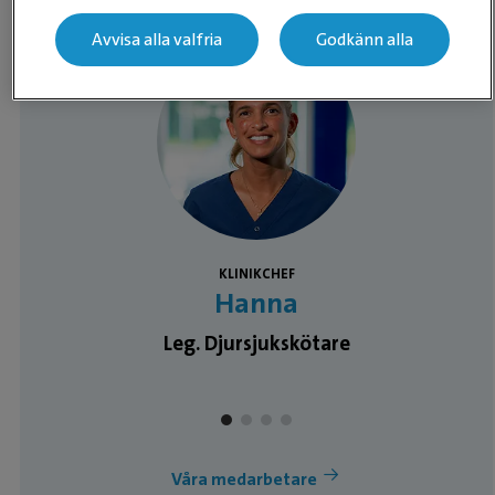
Avvisa alla valfria
Godkänn alla
Medarbetare
KLINIKCHEF
Hanna
Leg. Djursjukskötare
Våra medarbetare