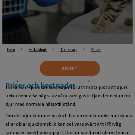
Hem
Hitta klinik
Trelleborg
Priser
RECEPT
Vi erbjuder ett brett urval av veterinärtjänster för såväl
Priser och kostnader
friska som sjuka sällskapsdjur för att möta just ditt djurs
unika behov. Se några av våra vanligaste tjänster nedan för
djur med normala hälsotillstånd.
Om ditt djur kommer in akut, har en mer komplicerad skada
eller oklar sjukdomsbild kan det vara svårt att i förväg
lämna en exakt prisuppgift. Därför har du och din veterinär