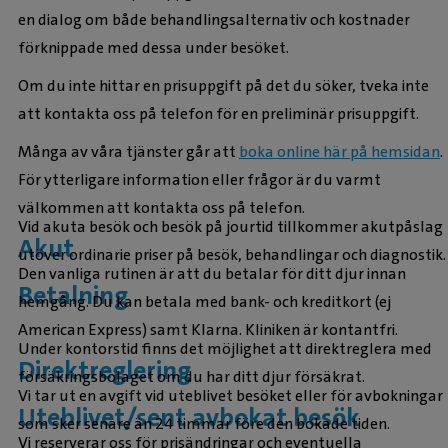
en dialog om både behandlingsalternativ och kostnader
förknippade med dessa under besöket.
Om du inte hittar en prisuppgift på det du söker, tveka inte
att kontakta oss på telefon för en preliminär prisuppgift.
Många av våra tjänster går att
boka online här på hemsidan
.
För ytterligare information eller frågor är du varmt
välkommen att kontakta oss på telefon.
Vid akuta besök och besök på jourtid tillkommer akutpåslag
Akut
utöver ordinarie priser på besök, behandlingar och diagnostik.
Den vanliga rutinen är att du betalar för ditt djur innan
Betalning
hemgång. Du kan betala med bank- och kreditkort (ej
American Express) samt Klarna. Kliniken är kontantfri.
Under kontorstid finns det möjlighet att direktreglera med
Direktreglering
försäkringsbolaget om du har ditt djur försäkrat.
Vi tar ut en avgift vid uteblivet besöket eller för avbokningar
Uteblivet/sent avbokat besök
som sker senare än 24 timmar före den bokade tiden.
Vi reserverar oss för prisändringar och eventuella