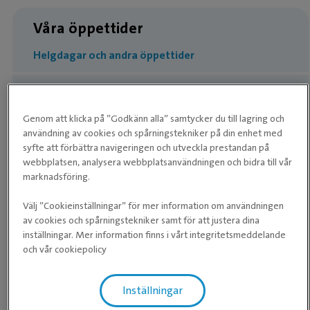
Våra öppettider
Helgdagar och andra öppettider
Kliniken
Genom att klicka på ”Godkänn alla” samtycker du till lagring och
Måndag
08:00 ­- 17:00
användning av cookies och spårningstekniker på din enhet med
syfte att förbättra navigeringen och utveckla prestandan på
Tisdag
08:00 ­- 17:00
webbplatsen, analysera webbplatsanvändningen och bidra till vår
marknadsföring.
Onsdag
08:00 ­- 17:00
Välj ”Cookieinställningar” för mer information om användningen
Torsdag
08:00 ­- 17:00
av cookies och spårningstekniker samt för att justera dina
inställningar. Mer information finns i vårt integritetsmeddelande
Fredag
08:00 ­- 17:00
och vår cookiepolicy
Lördag
Stängt
Söndag
Stängt
Inställningar